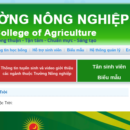
g tin học bổng
Hỗ trợ sinh viên
Biểu mẫu
Hệ thống quản lý
E
Tân sinh viên
Thông tin tuyển sinh và video giới thiệu
các ngành thuộc Trường Nông nghiệp
Biểu mẫu
Trời
ộc Trời: