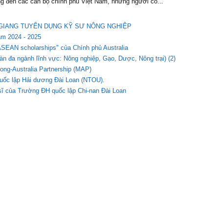
g đến các cán bộ chính phủ Việt Nam, những người có...
ẬU GIANG TUYỂN DỤNG KỸ SƯ NÔNG NGHIỆP
ăm 2024 - 2025
r ASEAN scholarships" của Chính phủ Australia
n đa ngành lĩnh vực: Nông nghiệp, Gạo, Dược, Nông trại) (2)
ong-Australia Partnership (MAP)
quốc lập Hải dương Đài Loan (NTOU).
 sĩ của Trường ĐH quốc lập Chi-nan Đài Loan