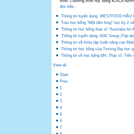
trình: Chương trình học bổng KOICA hướn
đọc tiếp...
Thông tin tuyển dụng: WESTFOOD H
Trao học bổng "Một tấm lòng" học kỳ 2 n
Thông tin học bổng thạc sĩ "Australia fo
Thông tin tuyển dụng: ADC Group (Tập đoà
Thông tin về khóa tập huấn nâng cao Mek
Thông tin học bổng của Trường Đại học 
Thông tin về học bổng ĐH, Thạc sĩ, Tiến
View all
Start
Prev
1
2
3
4
5
6
7
8