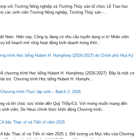
 hợp với Trường Nông nghiệp và Trường Thủy sản tổ chức Lễ Trao học
o các sinh viên Trường Nông nghiệp, Trường Thủy sản -...
ệt Nam. Hiện nay, Công ty đang có nhu cầu tuyển dụng vị trí Nhân viên
ụ kế hoạch mở rộng hoạt động kinh doanh trong thời...
ơng trình Học bổng Hubert H. Humphrey (2026-2027) do Chính phủ Hoa Kỳ
về chương trình Học bổng Hubert H. Humphrey (2026-2027). Đây là một cơ
 tài trợ. Chương trình Học bổng Hubert H. Humphr...
 Chương trình Thực tập sinh – Batch 2, 2026
trọng và lời chúc sức khỏe đến Quý Thầy/Cô. Với mong muốn mang đến
o sinh viên, De Heus chính thức khởi động Chương trình...
CA bậc Thạc sĩ và Tiến sĩ năm 2025
A bậc Thạc sĩ và Tiến sĩ năm 2025 1. Đối tượng và Mục tiêu của Chương