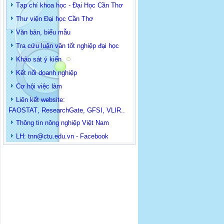
Tạp chí khoa học - Đại Học Cần Thơ
Thư viện Đại học Cần Thơ
Văn bản, biểu mẫu
Tra cứu luận văn tốt nghiệp đại học
Khảo sát ý kiến
Kết nối doanh nghiệp
Cơ hội việc làm
Liên kết website:
FAOSTAT
,
ResearchGate
,
GFSI
,
VLIR
..
Thông tin
nông nghiệp Việt Nam
LH: t
nn@ctu.edu.vn
-
Facebook