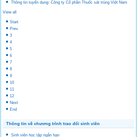
Thông tin tuyển dụng: Công ty Cổ phần Thuốc sát trùng Việt Nam
View all
Start
Prev
3
4
5
6
7
8
9
10
11
12
Next
End
Thông tin về chương trình trao đổi sinh viên
Sinh viên học tập ngắn hạn