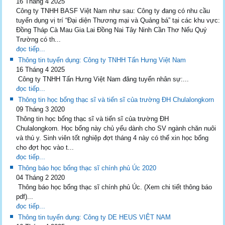
16 Tháng 4 2025
Công ty TNHH BASF Việt Nam như sau: Công ty đang có nhu cầu
tuyển dụng vị trí “Đại diện Thương mại và Quảng bá” tại các khu vực:
Đồng Tháp Cà Mau Gia Lai Đồng Nai Tây Ninh Cần Thơ Nếu Quý
Trường có th...
đọc tiếp...
Thông tin tuyển dụng: Công ty TNHH Tấn Hưng Việt Nam
16 Tháng 4 2025
Công ty TNHH Tấn Hưng Việt Nam đăng tuyển nhân sự:...
đọc tiếp...
Thông tin học bổng thạc sĩ và tiến sĩ của trường ĐH Chulalongkorn
09 Tháng 3 2020
Thông tin học bổng thạc sĩ và tiến sĩ của trường ĐH
Chulalongkorn. Học bổng này chủ yếu dành cho SV ngành chăn nuôi
và thú y. Sinh viên tốt nghiệp đợt tháng 4 này có thể xin học bổng
cho đợt học vào t...
đọc tiếp...
Thông báo học bổng thạc sĩ chính phủ Úc 2020
04 Tháng 2 2020
Thông báo học bổng thạc sĩ chính phủ Úc. (Xem chi tiết thông báo
pdf)...
đọc tiếp...
Thông tin tuyển dụng: Công ty DE HEUS VIỆT NAM