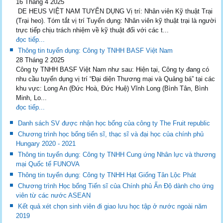
16 Tháng 4 2025
DE HEUS VIỆT NAM TUYỂN DỤNG Vị trí: Nhân viên Kỹ thuật Trại
(Trại heo). Tóm tắt vị trí Tuyển dụng: Nhân viên kỹ thuật trại là người
trực tiếp chịu trách nhiệm về kỹ thuật đối với các t...
đọc tiếp...
Thông tin tuyển dụng: Công ty TNHH BASF Việt Nam
28 Tháng 2 2025
Công ty TNHH BASF Việt Nam như sau: Hiện tại, Công ty đang có
nhu cầu tuyển dụng vị trí “Đại diện Thương mại và Quảng bá” tại các
khu vực: Long An (Đức Hoà, Đức Huệ) Vĩnh Long (Bình Tân, Bình
Minh, Lo...
đọc tiếp...
Danh sách SV được nhận học bổng của công ty The Fruit republic
Chương trình học bổng tiến sĩ, thạc sĩ và đại học của chính phủ
Hungary 2020 - 2021
Thông tin tuyển dụng: Công ty TNHH Cung ứng Nhân lực và thương
mại Quốc tế FUNOVA
Thông tin tuyển dụng: Công ty TNHH Hạt Giống Tân Lộc Phát
Chương trình Học bổng Tiến sĩ của Chính phủ Ấn Độ dành cho ứng
viên từ các nước ASEAN
Kết quả xét chọn sinh viên đi giao lưu học tập ở nước ngoài năm
2019