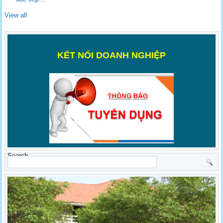
View all
K
ẾT NỐI DOANH NGHIỆP
Search