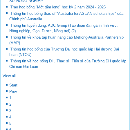
SƯ NÔNG NGHIỆP
Trao học bổng "Một tấm lòng" học kỳ 2 năm 2024 - 2025
Thông tin học bổng thạc sĩ "Australia for ASEAN scholarships" của
Chính phủ Australia
Thông tin tuyển dụng: ADC Group (Tập đoàn đa ngành lĩnh vực:
Nông nghiệp, Gạo, Dược, Nông trại) (2)
Thông tin về khóa tập huấn nâng cao Mekong-Australia Partnership
(MAP)
Thông tin học bổng của Trường Đại học quốc lập Hải dương Đài
Loan (NTOU).
Thông tin về học bổng ĐH, Thạc sĩ, Tiến sĩ của Trường ĐH quốc lập
Chi-nan Đài Loan
View all
Start
Prev
1
2
3
4
5
6