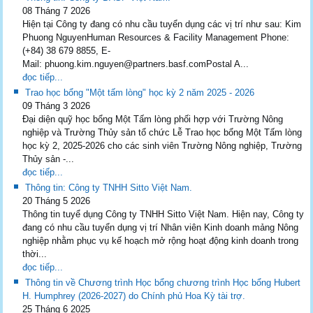
08 Tháng 7 2026
Hiện tại Công ty đang có nhu cầu tuyển dụng các vị trí như sau: Kim
Phuong NguyenHuman Resources & Facility Management Phone:
(+84) 38 679 8855, E-
Mail: phuong.kim.nguyen@partners.basf.comPostal A...
đọc tiếp...
Trao học bổng "Một tấm lòng" học kỳ 2 năm 2025 - 2026
09 Tháng 3 2026
Đại diện quỹ học bổng Một Tấm lòng phối hợp với Trường Nông
nghiệp và Trường Thủy sản tổ chức Lễ Trao học bổng Một Tấm lòng
học kỳ 2, 2025-2026 cho các sinh viên Trường Nông nghiệp, Trường
Thủy sản -...
đọc tiếp...
Thông tin: Công ty TNHH Sitto Việt Nam.
20 Tháng 5 2026
Thông tin tuyể dụng Công ty TNHH Sitto Việt Nam. Hiện nay, Công ty
đang có nhu cầu tuyển dụng vị trí Nhân viên Kinh doanh mảng Nông
nghiệp nhằm phục vụ kế hoạch mở rộng hoạt động kinh doanh trong
thời...
đọc tiếp...
Thông tin về Chương trình Học bổng chương trình Học bổng Hubert
H. Humphrey (2026-2027) do Chính phủ Hoa Kỳ tài trợ.
25 Tháng 6 2025