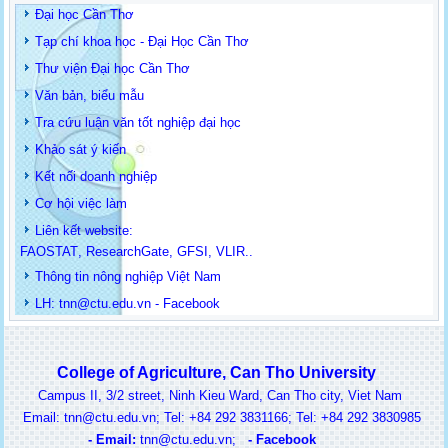
Đại học Cần Thơ
Tạp chí khoa học - Đại Học Cần Thơ
Thư viện Đại học Cần Thơ
Văn bản, biểu mẫu
Tra cứu luận văn tốt nghiệp đại học
Khảo sát ý kiến
Kết nối doanh nghiệp
Cơ hội việc làm
Liên kết website:
FAOSTAT
,
ResearchGate
,
GFSI
,
VLIR
..
Thông tin
nông nghiệp Việt Nam
LH: t
nn@ctu.edu.vn
-
Facebook
College of Agriculture, Can Tho University
Campus II, 3/2 street, Ninh Kieu Ward, Can Tho city, Viet Nam
ail: tnn@ctu.edu.vn; Tel: +84 292 3831166; Tel: +84 292 3830985
-
Email:
t
nn@ctu.edu.vn
;
-
Facebook