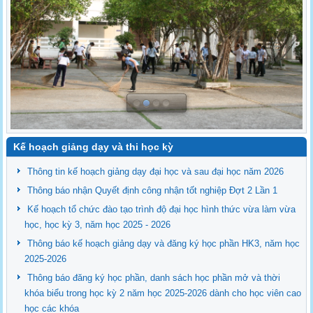
Kế hoạch giảng dạy và thi học kỳ
Thông tin kế hoạch giảng dạy đại học và sau đại học năm 2026
Thông báo nhận Quyết định công nhận tốt nghiệp Đợt 2 Lần 1
Kế hoạch tổ chức đào tạo trình độ đại học hình thức vừa làm vừa
học, học kỳ 3, năm học 2025 - 2026
Thông báo kế hoạch giảng dạy và đăng ký học phần HK3, năm học
2025-2026
Thông báo đăng ký học phần, danh sách học phần mở và thời
khóa biểu trong học kỳ 2 năm học 2025-2026 dành cho học viên cao
học các khóa