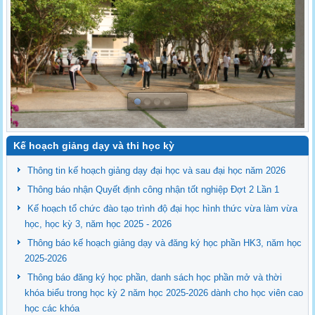
Kế hoạch giảng dạy và thi học kỳ
Thông tin kế hoạch giảng dạy đại học và sau đại học năm 2026
Thông báo nhận Quyết định công nhận tốt nghiệp Đợt 2 Lần 1
Kế hoạch tổ chức đào tạo trình độ đại học hình thức vừa làm vừa
học, học kỳ 3, năm học 2025 - 2026
Thông báo kế hoạch giảng dạy và đăng ký học phần HK3, năm học
2025-2026
Thông báo đăng ký học phần, danh sách học phần mở và thời
khóa biểu trong học kỳ 2 năm học 2025-2026 dành cho học viên cao
học các khóa