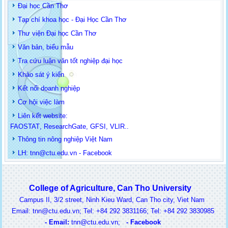
Đại học Cần Thơ
Tạp chí khoa học - Đại Học Cần Thơ
Thư viện Đại học Cần Thơ
Văn bản, biểu mẫu
Tra cứu luận văn tốt nghiệp đại học
Khảo sát ý kiến
Kết nối doanh nghiệp
Cơ hội việc làm
Liên kết website:
FAOSTAT
,
ResearchGate
,
GFSI
,
VLIR
..
Thông tin
nông nghiệp Việt Nam
LH: t
nn@ctu.edu.vn
-
Facebook
College of Agriculture, Can Tho University
Campus II, 3/2 street, Ninh Kieu Ward, Can Tho city, Viet Nam
ail: tnn@ctu.edu.vn; Tel: +84 292 3831166; Tel: +84 292 3830985
-
Email:
t
nn@ctu.edu.vn
;
-
Facebook