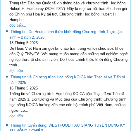
Trung tâm Đào tạo Quốc tế xin thông báo về chương trình Học bổng
Hubert H. Humphrey (2026-2027). Đây là một cơ hội trao đổi danh giá
do Chính phủ Hoa Kỳ tài trợ. Chương trình Học bổng Hubert H.
Humphr...
đọc tiếp...
Thông tin: De Heus chính thức khởi động Chương trình Thực tập
sinh – Batch 2, 2026
13 Tháng 5 2026
De Heus Việt Nam xin gửi lời chào trân trọng và lời chúc sức khỏe
đến Quý Thầy/Cô. Với mong muốn mang đến những trải nghiệm nghề
nghiệp thực tế cho sinh viên, De Heus chính thức khởi động Chương
trình...
đọc tiếp...
Thông tin về Chương trình Học bổng KOICA bậc Thạc sĩ và Tiến sĩ
năm 2025
16 Tháng 5 2025
Thông tin về Chương trình Học bổng KOICA bậc Thạc sĩ và Tiến sĩ
năm 2025 1. Đối tượng và Mục tiêu của Chương trình: Chương trình
học bổng KOICA hướng đến các cán bộ chính phủ Việt Nam, những
người có...
đọc tiếp...
Thông tin tuyển dụng: WESTFOOD HẬU GIANG TUYỂN DỤNG KỸ
SƯ NÔNG NGHIỆP