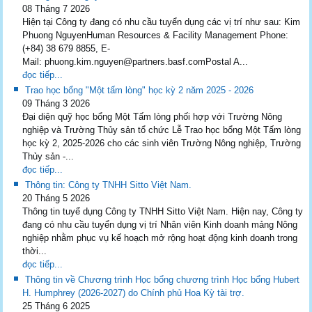
08 Tháng 7 2026
Hiện tại Công ty đang có nhu cầu tuyển dụng các vị trí như sau: Kim
Phuong NguyenHuman Resources & Facility Management Phone:
(+84) 38 679 8855, E-
Mail: phuong.kim.nguyen@partners.basf.comPostal A...
đọc tiếp...
Trao học bổng "Một tấm lòng" học kỳ 2 năm 2025 - 2026
09 Tháng 3 2026
Đại diện quỹ học bổng Một Tấm lòng phối hợp với Trường Nông
nghiệp và Trường Thủy sản tổ chức Lễ Trao học bổng Một Tấm lòng
học kỳ 2, 2025-2026 cho các sinh viên Trường Nông nghiệp, Trường
Thủy sản -...
đọc tiếp...
Thông tin: Công ty TNHH Sitto Việt Nam.
20 Tháng 5 2026
Thông tin tuyể dụng Công ty TNHH Sitto Việt Nam. Hiện nay, Công ty
đang có nhu cầu tuyển dụng vị trí Nhân viên Kinh doanh mảng Nông
nghiệp nhằm phục vụ kế hoạch mở rộng hoạt động kinh doanh trong
thời...
đọc tiếp...
Thông tin về Chương trình Học bổng chương trình Học bổng Hubert
H. Humphrey (2026-2027) do Chính phủ Hoa Kỳ tài trợ.
25 Tháng 6 2025