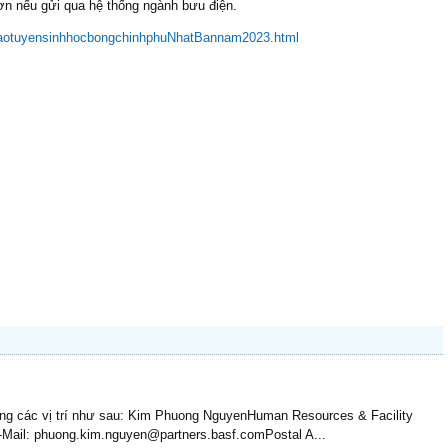
n nếu gửi qua hệ thống ngành bưu điện.
ngbaotuyensinhhocbongchinhphuNhatBannam2023.html
ụng các vị trí như sau: Kim Phuong NguyenHuman Resources & Facility
Mail: phuong.kim.nguyen@partners.basf.comPostal A...