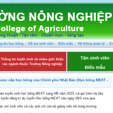
g tin học bổng
Hỗ trợ sinh viên
Biểu mẫu
Hệ thống quản lý
E
Tân sinh viên
Thông tin tuyển sinh và video giới thiệu
các ngành thuộc Trường Nông nghiệp
Biểu mẫu
được cấp học bổng của Chính phủ Nhật Bản (Học bổng MEXT -
 báo tuyển sinh học bổng MEXT sang NB năm 2023, và gửi kèm tài liệu
c tuyến đăng kí dự tuyển Học bổng MEXT vào ngày 05/5 vừa qua.
c em sinh viên và các anh chị cán bộ giảng viên trẻ trong trường.