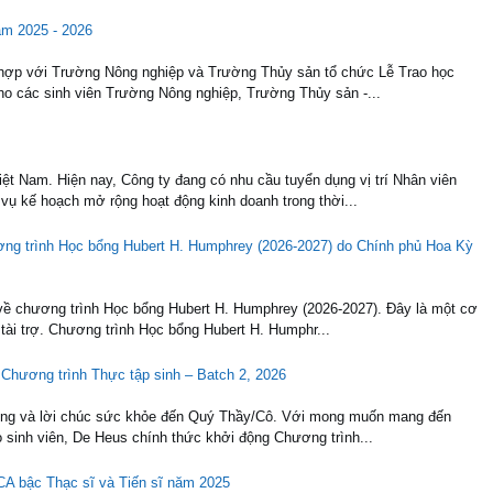
ăm 2025 - 2026
 hợp với Trường Nông nghiệp và Trường Thủy sản tổ chức Lễ Trao học
o các sinh viên Trường Nông nghiệp, Trường Thủy sản -...
ệt Nam. Hiện nay, Công ty đang có nhu cầu tuyển dụng vị trí Nhân viên
ụ kế hoạch mở rộng hoạt động kinh doanh trong thời...
ơng trình Học bổng Hubert H. Humphrey (2026-2027) do Chính phủ Hoa Kỳ
về chương trình Học bổng Hubert H. Humphrey (2026-2027). Đây là một cơ
 tài trợ. Chương trình Học bổng Hubert H. Humphr...
 Chương trình Thực tập sinh – Batch 2, 2026
trọng và lời chúc sức khỏe đến Quý Thầy/Cô. Với mong muốn mang đến
o sinh viên, De Heus chính thức khởi động Chương trình...
CA bậc Thạc sĩ và Tiến sĩ năm 2025