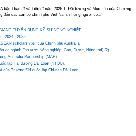
A bậc Thạc sĩ và Tiến sĩ năm 2025 1. Đối tượng và Mục tiêu của Chương
g đến các cán bộ chính phủ Việt Nam, những người có...
ẬU GIANG TUYỂN DỤNG KỸ SƯ NÔNG NGHIỆP
ăm 2024 - 2025
r ASEAN scholarships" của Chính phủ Australia
n đa ngành lĩnh vực: Nông nghiệp, Gạo, Dược, Nông trại) (2)
ong-Australia Partnership (MAP)
quốc lập Hải dương Đài Loan (NTOU).
 sĩ của Trường ĐH quốc lập Chi-nan Đài Loan