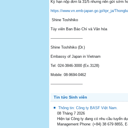
Kỳ hạn nộp đơn là 31/5 nhưng nên gửi sớm hơ
https://www.vn.emb-japan.go.jp/itpr_ja/Tho
Shine Toshihiko
Tùy viên Ban Báo Chí và Văn hóa
----------------------------
Shine Toshihiko (Dr.)
Embassy of Japan in Vietnam
Tel: 024-3846-3000 (Ex.3128)
Mobile: 08-9694-0462
----------------------------
Tin tức Sinh viên
Thông tin: Công ty BASF Việt Nam.
08 Tháng 7 2026
Hiện tại Công ty đang có nhu cầu tuyển d
Management Phone: (+84) 38 679 8855, E-