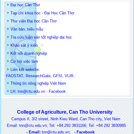
Đại học Cần Thơ
Tạp chí khoa học - Đại Học Cần Thơ
Thư viện Đại học Cần Thơ
Văn bản, biểu mẫu
Tra cứu luận văn tốt nghiệp đại học
Khảo sát ý kiến
Kết nối doanh nghiệp
Cơ hội việc làm
Liên kết website:
FAOSTAT
,
ResearchGate
,
GFSI
,
VLIR
..
Thông tin
nông nghiệp Việt Nam
LH: t
nn@ctu.edu.vn
-
Facebook
College of Agriculture, Can Tho University
Campus II, 3/2 street, Ninh Kieu Ward, Can Tho city, Viet Nam
ail: tnn@ctu.edu.vn; Tel: +84 292 3831166; Tel: +84 292 3830985
-
Email:
t
nn@ctu.edu.vn
;
-
Facebook