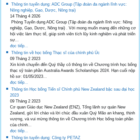
Thông tin tuyển dụng: ADC Group (Tập đoàn đa ngành lĩnh vực:
Nông nghiệp, Gạo, Dược, Nông trại)
14 Tháng 4 2026
Phòng Tuyển dụng ADC Group (Tập đoàn đa ngành lĩnh vực: Nông
nghiệp, Gạo, Dược, Nông trại) . Với mong muốn mang đến những cơ
hội việc làm thực tế, giúp sinh viên tích lũy kinh nghiệm và phát triển
sự...
đọc tiếp...
Thông tin về học bổng Thạc sĩ của chính phủ Úc
09 Tháng 2 2023
Xin kính chuyển đến Quý thầy cô thông tin về Chương trình học bổng
thạc sỹ toàn phần Australia Awards Scholarships 2024. Hạn cuối nộp
hồ sơ: 01/05/2023...
đọc tiếp...
Thông tin Học bổng Tiến sĩ Chính phủ New Zealand bậc sau đại học
2023
09 Tháng 2 2023
Cơ quan Giáo dục New Zealand (ENZ), Tổng lãnh sự quán New
Zealand, gửi lời chào và lời chúc đầu xuân Quý Mão an khang, thịnh
vượng, và vui mừng thông tin về Chương trình Học bổng toàn phần
của chính...
đọc tiếp...
Thông tin tuyển dụng: Công ty PETAZ