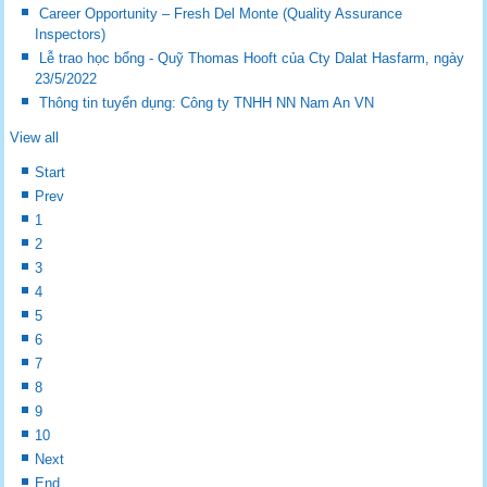
Career Opportunity – Fresh Del Monte (Quality Assurance
Inspectors)
Lễ trao học bổng - Quỹ Thomas Hooft của Cty Dalat Hasfarm, ngày
23/5/2022
Thông tin tuyển dụng: Công ty TNHH NN Nam An VN
View all
Start
Prev
1
2
3
4
5
6
7
8
9
10
Next
End