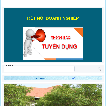
K
ẾT NỐI DOANH NGHIỆP
Search
Seminar
Email