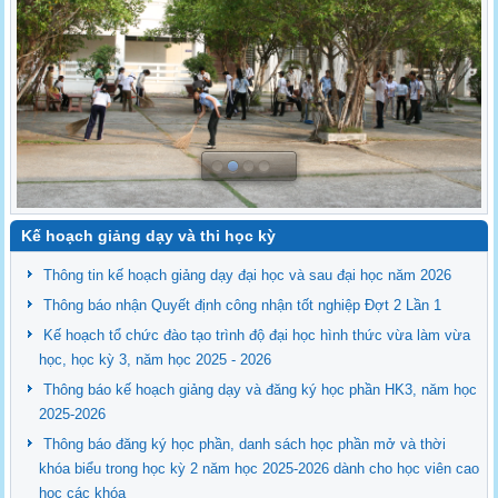
Kế hoạch giảng dạy và thi học kỳ
Thông tin kế hoạch giảng dạy đại học và sau đại học năm 2026
Thông báo nhận Quyết định công nhận tốt nghiệp Đợt 2 Lần 1
Kế hoạch tổ chức đào tạo trình độ đại học hình thức vừa làm vừa
học, học kỳ 3, năm học 2025 - 2026
Thông báo kế hoạch giảng dạy và đăng ký học phần HK3, năm học
2025-2026
Thông báo đăng ký học phần, danh sách học phần mở và thời
khóa biểu trong học kỳ 2 năm học 2025-2026 dành cho học viên cao
học các khóa