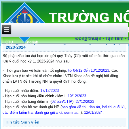
CTU
English
Thông báo: một số mốc thời gian cần lưu ý cuối học kỳ 1,
2023-2024
Bộ phận đào tạo đại học xin gửi quý Thầy (Cô) một số mốc thời gian cần
lưu ý cuối học kỳ 1, 2023-2024 như sau:
- Thời gian bảo vệ luận văn tốt nghiệp:
từ 04/12 đến 13/12/2023
. Các
Khoa lưu ý trước khi tổ chức chấm LVTN Khoa cần đề nghị hội đồng
chấm LVTN để Trường NN ra quyết định hội đồng.
- Hạn cuối nhập điểm:
17/12/2023
- Hạn cuối nộp bảng điều chỉnh điểm i:
19/12/2023
- Hạn cuối nộp bảng điểm in (
02 bản/1 HP
):
27/12/2023
- Hạn cuối nộp hồ sơ đánh giá HP (
bao gồm đề thi, đáp án, bài thi cuối kì,
các điểm kiểm tra, đánh giá giữa kì, seminar,..
):
12/01/2024
.
Tin tức Sinh viên