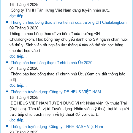
16 Tháng 4 2025
Công ty TNHH Tấn Hưng Việt Nam đăng tuyển nhân sự:...
đọc tiếp...
Thông tin học bổng thạc sĩ và tiến sĩ của trường ĐH Chulalongkorn
09 Tháng 3 2020
Thông tin học bổng thạc sĩ và tiến sĩ của trường ĐH
Chulalongkorn. Học bổng này chủ yếu dành cho SV ngành chăn nuôi
và thú y. Sinh viên tốt nghiệp đợt tháng 4 này có thể xin học bổng
cho đợt học vào t...
đọc tiếp...
Thông báo học bổng thạc sĩ chính phủ Úc 2020
04 Tháng 2 2020
Thông báo học bổng thạc sĩ chính phủ Úc. (Xem chi tiết thông báo
pdf)...
đọc tiếp...
Thông tin tuyển dụng: Công ty DE HEUS VIỆT NAM
16 Tháng 4 2025
DE HEUS VIỆT NAM TUYỂN DỤNG Vị trí: Nhân viên Kỹ thuật Trại
(Trại heo). Tóm tắt vị trí Tuyển dụng: Nhân viên kỹ thuật trại là người
trực tiếp chịu trách nhiệm về kỹ thuật đối với các t...
đọc tiếp...
Thông tin tuyển dụng: Công ty TNHH BASF Việt Nam
28 Tháng 2 2025