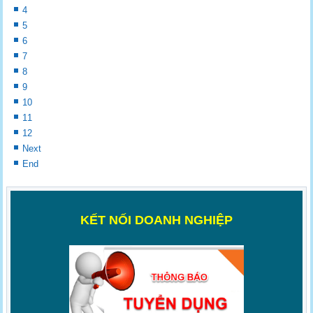
4
5
6
7
8
9
10
11
12
Next
End
K
ẾT NỐI DOANH NGHIỆP