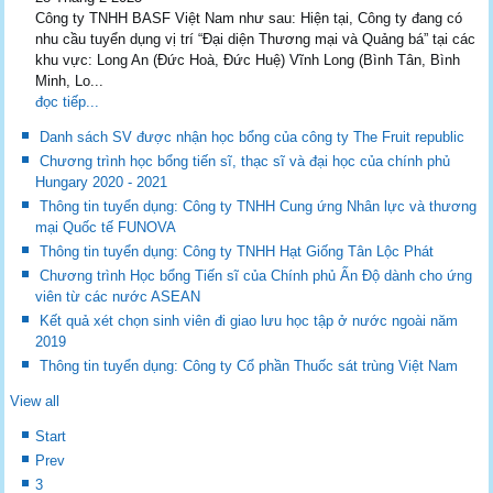
Công ty TNHH BASF Việt Nam như sau: Hiện tại, Công ty đang có
nhu cầu tuyển dụng vị trí “Đại diện Thương mại và Quảng bá” tại các
khu vực: Long An (Đức Hoà, Đức Huệ) Vĩnh Long (Bình Tân, Bình
Minh, Lo...
đọc tiếp...
Danh sách SV được nhận học bổng của công ty The Fruit republic
Chương trình học bổng tiến sĩ, thạc sĩ và đại học của chính phủ
Hungary 2020 - 2021
Thông tin tuyển dụng: Công ty TNHH Cung ứng Nhân lực và thương
mại Quốc tế FUNOVA
Thông tin tuyển dụng: Công ty TNHH Hạt Giống Tân Lộc Phát
Chương trình Học bổng Tiến sĩ của Chính phủ Ấn Độ dành cho ứng
viên từ các nước ASEAN
Kết quả xét chọn sinh viên đi giao lưu học tập ở nước ngoài năm
2019
Thông tin tuyển dụng: Công ty Cổ phần Thuốc sát trùng Việt Nam
View all
Start
Prev
3