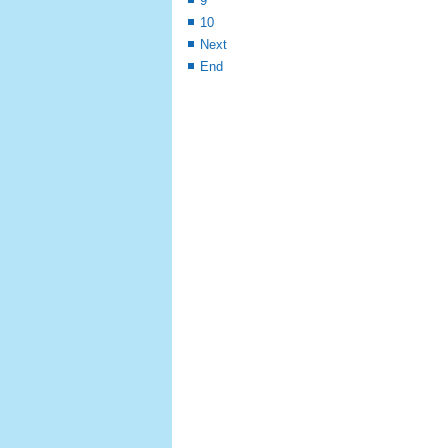
9
10
Next
End