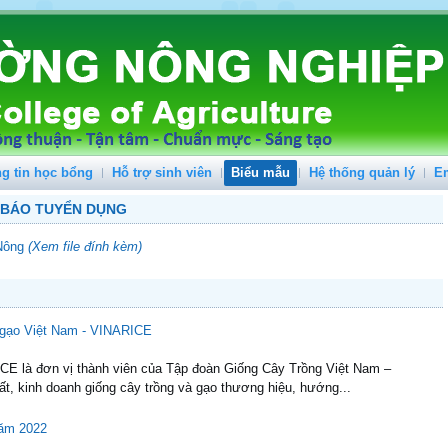
g tin học bổng
Hỗ trợ sinh viên
Biểu mẫu
Hệ thống quản lý
E
 BÁO TUYỂN DỤNG
 Nông
(Xem file đính kèm)
 gạo Việt Nam - VINARICE
E là đơn vị thành viên của Tập đoàn Giống Cây Trồng Việt Nam –
ất, kinh doanh giống cây trồng và gạo thương hiệu, hướng...
năm 2022