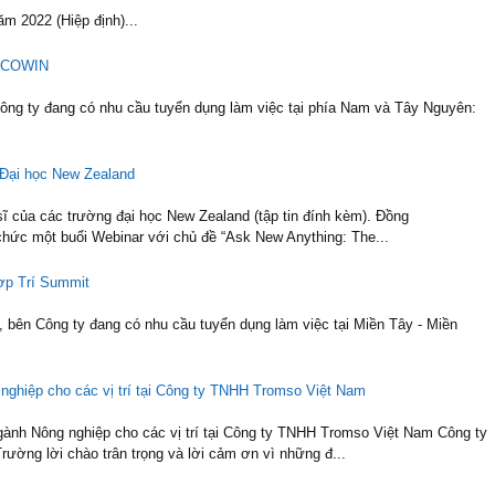
ăm 2022 (Hiệp định)...
VICOWIN
ông ty đang có nhu cầu tuyển dụng làm việc tại phía Nam và Tây Nguyên:
 Đại học New Zealand
sĩ của các trường đại học New Zealand (tập tin đính kèm). Đồng
chức một buổi Webinar với chủ đề “Ask New Anything: The...
ợp Trí Summit
, bên Công ty đang có nhu cầu tuyển dụng làm việc tại Miền Tây - Miền
 nghiệp cho các vị trí tại Công ty TNHH Tromso Việt Nam
gành Nông nghiệp cho các vị trí tại Công ty TNHH Tromso Việt Nam Công ty
ờng lời chào trân trọng và lời cảm ơn vì những đ...