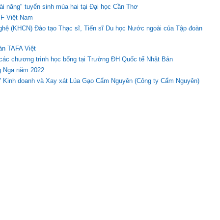
tài năng" tuyển sinh mùa hai tại Đại học Cần Thơ
SF Việt Nam
hệ (KHCN) Đào tạo Thạc sĩ, Tiến sĩ Du học Nước ngoài của Tập đoàn
àn TAFA Việt
các chương trình học bổng tại Trường ĐH Quốc tế Nhật Bản
ng Nga năm 2022
V Kinh doanh và Xay xát Lúa Gạo Cẩm Nguyên (Công ty Cẩm Nguyên)