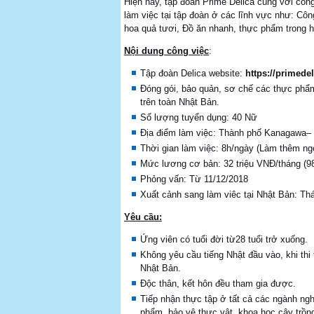
Hiện nay, tập đoàn Prime Delica cùng với cô
làm việc tại tập đoàn ở các lĩnh vực như: Cô
hoa quả tươi, Đồ ăn nhanh, thực phẩm trong hệ
Nội dung công việc
:
Tập đoàn Delica website:
https://primede
Đóng gói, bảo quản, sơ chế các thực phẩm
trên toàn Nhật Bản.
Số lượng tuyển dụng: 40 Nữ
Địa điểm làm việc: Thành phố Kanagawa–
Thời gian làm việc: 8h/ngày (Làm thêm ng
Mức lương cơ bản: 32 triệu VNĐ/tháng (9
Phỏng vấn: Từ 11/12/2018
Xuất cảnh sang làm viêc tại Nhật Bản: Th
Yêu cầu:
Ứng viên có tuổi đời từ28 tuổi trở xuống.
Không yêu cầu tiếng Nhật đầu vào, khi thi
Nhật Bản.
Độc thân, kết hôn đều tham gia được.
Tiếp nhận thực tập ở tất cả các ngành ngh
phẩm, bảo vệ thực vật, khoa học cây trồ