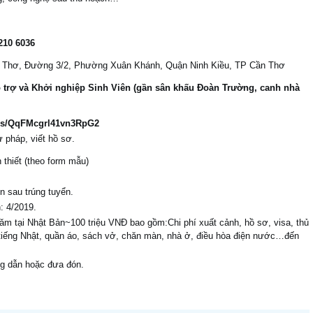
 210 6036
Cần Thơ, Đường 3/2, Phường Xuân Khánh, Quận Ninh Kiều, TP Cần Thơ
 trợ và Khởi nghiệp Sinh Viên (gần sân khấu Đoàn Trường, canh nhà
rms/QqFMcgrl41vn3RpG2
 pháp, viết hồ sơ.
 thiết (theo form mẫu)
n sau trúng tuyển.
: 4/2019.
năm tại Nhật Bản~100 triệu VNĐ bao gồm:Chi phí xuất cảnh, hồ sơ, visa, thủ
p tiếng Nhật, quần áo, sách vở, chăn màn, nhà ở, điều hòa điện nước…đến
ng dẫn hoặc đưa đón.