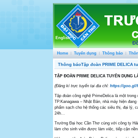
English
Home
Tuyển dụng
Thông báo
Thôn
Thông báoTập đoàn PRIME DELICA tuy
TẬP ĐOÀN PRIME DELICA TUYỂN DỤNG LÀ
(Đăng kí trực tuyến tại địa chỉ:
https://goo.g
Tập đoàn công nghệ PrimeDelica là một trong 
TP.Kanagawa – Nhật Bản, nhà máy hiện đang c
phẩm sạch cho hệ thống các siêu thị, đại lý, 
24h…
Trường Đại học Cần Thơ cùng với công ty Hải 
làm cho sinh viên được làm việc, tiếp cận nền