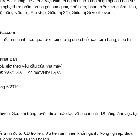
ng ty Hải Phong.,JSC của Việt Nam cùng phối hợp tiếp nhận nguồn nhân sự
ng nghệ thực phẩm, đóng gói bảo quản, chế biến, hoàn thiện sản phẩm: Rau,
 thống siêu thị, Ministop, Siêu thị 24h, Siêu thị SevenEleven.
lica.com
, đồ ăn nhanh, rau quả tươi, cung ứng cho chuỗi các cửa hàng, siêu thị
 Nhật Bản
oài giờ theo yêu cầu của nhà máy)
85 Yên/1 giờ ~195,000VNĐ/1 giờ)
áng 6/2019.
 tuyển. Sau khi trúng tuyển được đào tạo về ngoại ngữ, kỹ năng làm việc tại
ề trình độ từ CĐ trở lên. Ưu tiên sinh viên khối ngành: Nông nghiệp, thực
ng, công nghệ sau thu hoạch…