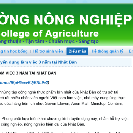
g tin học bổng
Hỗ trợ sinh viên
Biểu mẫu
Hệ thống quản lý
E
ển dụng làm việc 3 năm tại Nhật Bản
M VIỆC 3 NĂM TẠI NHẬT BẢN
l/forms/fEpH5cxvEJjERL9e2
)
những tập công nghệ thực phẩm lớn nhất của Nhật Bản có trụ sở tại
ó rất nhiều nhân viên người Việt nam làm việc, nhà máy cung ứng thực
các cửa hàng tiện ích như: Seven Eleven, Aeon Mall, Ministop, Combini,
Phong phối hợp triển khai chương trình tuyển dụng này, nhằm hỗ trợ việc
 công nghiệp, nông nghiệp hiện đại của Nhật Bản.