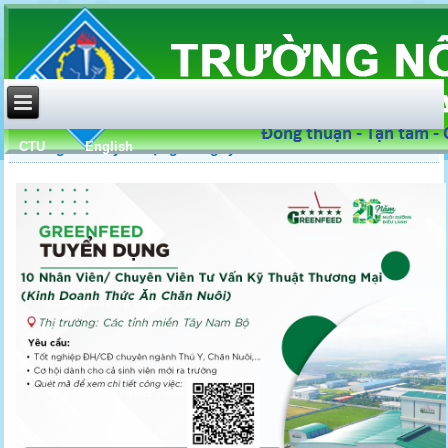
CTU
English
Thông báo tuyển dụng Công ty GreenFeed