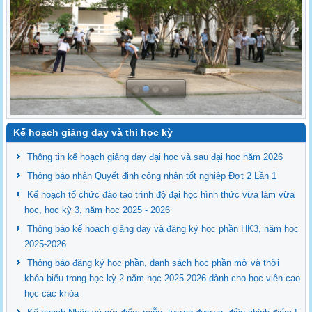
Kế hoạch giảng dạy và thi học kỳ
Thông tin kế hoạch giảng dạy đại học và sau đại học năm 2026
Thông báo nhận Quyết định công nhận tốt nghiệp Đợt 2 Lần 1
Kế hoạch tổ chức đào tạo trình độ đại học hình thức vừa làm vừa
học, học kỳ 3, năm học 2025 - 2026
Thông báo kế hoạch giảng dạy và đăng ký học phần HK3, năm học
2025-2026
Thông báo đăng ký học phần, danh sách học phần mở và thời
khóa biểu trong học kỳ 2 năm học 2025-2026 dành cho học viên cao
học các khóa