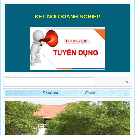
K
ẾT NỐI DOANH NGHIỆP
Search
Seminar
Email