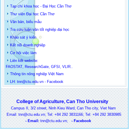
Tạp chí khoa học - Đại Học Cần Thơ
Thư viện Đại học Cần Thơ
Văn bản, biểu mẫu
Tra cứu luận văn tốt nghiệp đại học
Khảo sát ý kiến
Kết nối doanh nghiệp
Cơ hội việc làm
Liên kết website:
FAOSTAT
,
ResearchGate
,
GFSI
,
VLIR
..
Thông tin
nông nghiệp Việt Nam
LH: t
nn@ctu.edu.vn
-
Facebook
College of Agriculture, Can Tho University
Campus II, 3/2 street, Ninh Kieu Ward, Can Tho city, Viet Nam
ail: tnn@ctu.edu.vn; Tel: +84 292 3831166; Tel: +84 292 3830985
-
Email:
t
nn@ctu.edu.vn
;
-
Facebook