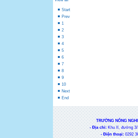
Start
Prev
1
2
3
4
5
6
7
8
9
10
Next
End
TRƯỜNG NÔNG NGHIỆ
- Địa chỉ:
Khu II, đường 3/
-
Điện thoại:
0292 38