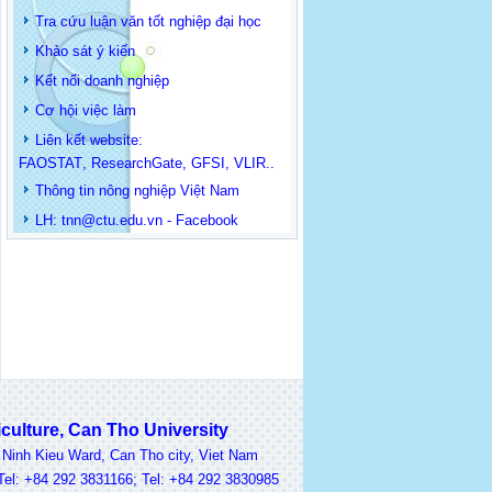
Tra cứu luận văn tốt nghiệp đại học
Khảo sát ý kiến
Kết nối doanh nghiệp
Cơ hội việc làm
Liên kết website:
FAOSTAT
,
ResearchGate
,
GFSI
,
VLIR
..
Thông tin
nông nghiệp Việt Nam
LH: t
nn@ctu.edu.vn
-
Facebook
lture, Can Tho University
nh Kieu Ward, Can Tho city, Viet Nam
 +84 292 3831166; Tel: +84 292 3830985