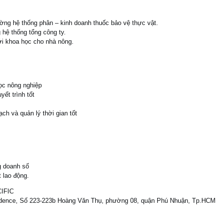
rường hệ thống phân – kinh doanh thuốc bảo vệ thực vật.
hệ thống tổng công ty.
ới khoa học cho nhà nông.
học nông nghiệp
yết trình tốt
ch và quản lý thời gian tốt
g doanh số
t lao động.
IFIC
Residence, Số 223-223b Hoàng Văn Thụ, phường 08, quận Phú Nhuận, Tp.HCM