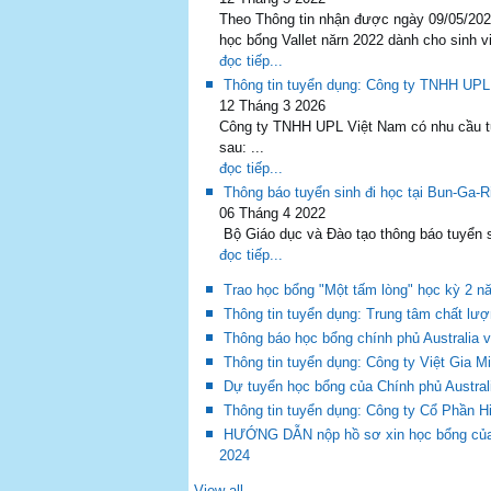
Theo Thông tin nhận được ngày 09/05/202
học bổng Vallet nărn 2022 dành cho sinh v
đọc tiếp...
Thông tin tuyển dụng: Công ty TNHH UPL
12 Tháng 3 2026
Công ty TNHH UPL Việt Nam có nhu cầu tuy
sau: ...
đọc tiếp...
Thông báo tuyển sinh đi học tại Bun-Ga-
06 Tháng 4 2022
Bộ Giáo dục và Đào tạo thông báo tuyển si
đọc tiếp...
Trao học bổng "Một tấm lòng" học kỳ 2 n
Thông tin tuyển dụng: Trung tâm chất lượn
Thông báo học bổng chính phủ Australia 
Thông tin tuyển dụng: Công ty Việt Gia M
Dự tuyển học bổng của Chính phủ Austral
Thông tin tuyển dụng: Công ty Cổ Phần H
HƯỚNG DẪN nộp hồ sơ xin học bổng của W
2024
View all