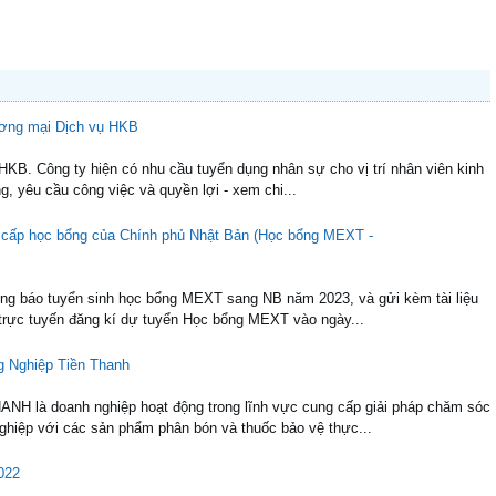
ương mại Dịch vụ HKB
B. Công ty hiện có nhu cầu tuyển dụng nhân sự cho vị trí nhân viên kinh
ụng, yêu cầu công việc và quyền lợi - xem chi...
 cấp học bổng của Chính phủ Nhật Bản (Học bổng MEXT -
ông báo tuyển sinh học bổng MEXT sang NB năm 2023, và gửi kèm tài liệu
trực tuyến đăng kí dự tuyển Học bổng MEXT vào ngày...
g Nghiệp Tiền Thanh
à doanh nghiệp hoạt động trong lĩnh vực cung cấp giải pháp chăm sóc
nghiệp với các sản phẩm phân bón và thuốc bảo vệ thực...
022