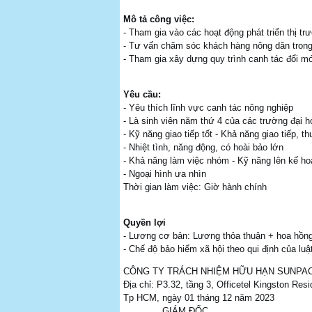
Mô tả công việc:
- Tham gia vào các hoạt động phát triển thị t
- Tư vấn chăm sóc khách hàng nông dân trong 
- Tham gia xây dựng quy trình canh tác đổi m
Yêu cầu:
- Yêu thích lĩnh vực canh tác nông nghiệp
- Là sinh viên năm thứ 4 của các trường đại 
- Kỹ năng giao tiếp tốt - Khả năng giao tiếp, thu
- Nhiệt tình, năng động, có hoài bảo lớn
- Khả năng làm việc nhóm - Kỹ năng lên kế hoạ
- Ngoại hình ưa nhìn
Thời gian làm việc: Giờ hành chính
Quyền lợi
- Lương cơ bản: Lương thỏa thuận + hoa hồn
- Chế độ bảo hiểm xã hội theo qui định của luậ
CÔNG TY TRÁCH NHIỆM HỮU HẠN SUNPAC
Địa chỉ: P3.32, tầng 3, Officetel Kingston 
Tp HCM, ngày 01 tháng 12 năm 2023
GIÁM ĐỐC