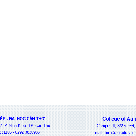
College of Agricu
P - ĐẠI HỌC CẦN THƠ
2, P. Ninh Kiều, TP. Cần Thơ
Campus II, 3/2 street, Ni
31166 - 0292 3830985
Email: tnn@ctu.edu.vn; Tel: