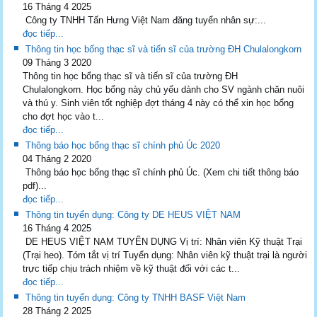
16 Tháng 4 2025
Công ty TNHH Tấn Hưng Việt Nam đăng tuyển nhân sự:...
đọc tiếp...
Thông tin học bổng thạc sĩ và tiến sĩ của trường ĐH Chulalongkorn
09 Tháng 3 2020
Thông tin học bổng thạc sĩ và tiến sĩ của trường ĐH
Chulalongkorn. Học bổng này chủ yếu dành cho SV ngành chăn nuôi
và thú y. Sinh viên tốt nghiệp đợt tháng 4 này có thể xin học bổng
cho đợt học vào t...
đọc tiếp...
Thông báo học bổng thạc sĩ chính phủ Úc 2020
04 Tháng 2 2020
Thông báo học bổng thạc sĩ chính phủ Úc. (Xem chi tiết thông báo
pdf)...
đọc tiếp...
Thông tin tuyển dụng: Công ty DE HEUS VIỆT NAM
16 Tháng 4 2025
DE HEUS VIỆT NAM TUYỂN DỤNG Vị trí: Nhân viên Kỹ thuật Trại
(Trại heo). Tóm tắt vị trí Tuyển dụng: Nhân viên kỹ thuật trại là người
trực tiếp chịu trách nhiệm về kỹ thuật đối với các t...
đọc tiếp...
Thông tin tuyển dụng: Công ty TNHH BASF Việt Nam
28 Tháng 2 2025