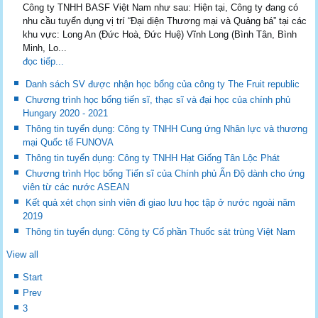
Công ty TNHH BASF Việt Nam như sau: Hiện tại, Công ty đang có
nhu cầu tuyển dụng vị trí “Đại diện Thương mại và Quảng bá” tại các
khu vực: Long An (Đức Hoà, Đức Huệ) Vĩnh Long (Bình Tân, Bình
Minh, Lo...
đọc tiếp...
Danh sách SV được nhận học bổng của công ty The Fruit republic
Chương trình học bổng tiến sĩ, thạc sĩ và đại học của chính phủ
Hungary 2020 - 2021
Thông tin tuyển dụng: Công ty TNHH Cung ứng Nhân lực và thương
mại Quốc tế FUNOVA
Thông tin tuyển dụng: Công ty TNHH Hạt Giống Tân Lộc Phát
Chương trình Học bổng Tiến sĩ của Chính phủ Ấn Độ dành cho ứng
viên từ các nước ASEAN
Kết quả xét chọn sinh viên đi giao lưu học tập ở nước ngoài năm
2019
Thông tin tuyển dụng: Công ty Cổ phần Thuốc sát trùng Việt Nam
View all
Start
Prev
3