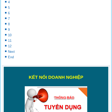
4
5
6
7
8
9
10
11
12
Next
End
K
ẾT NỐI DOANH NGHIỆP