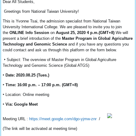
Dear All Students,
Greetings from National Taiwan University!
This is Yvonne Tsai, the admission specialist from National Taiwan
University International College. We are pleased to invite you to join
the
ONLINE Info Session
on
August 25, 2020 4 p.m.(GMT+8)
We will
present a brief introduction of the
Master Program in Global Agriculture
Technology and Genomic Science
and if you have any questions you
could contact and ask us through this platform or the form below.
‣
Subject: The overview of Master Program in Global Agriculture
Technology and Genomic Science (Global ATGS)
‣
Date: 2020.08.25 (Tues.)
‣
Time: 16:00 p.m. – 17:00 p.m. (GMT+8)
‣
Location: Online meeting
‣
Via: Google Meet
Meeting
URL :
https://meet.google.com/dgo-
yjmw-znr
/
(The link will be activated at meeting time)