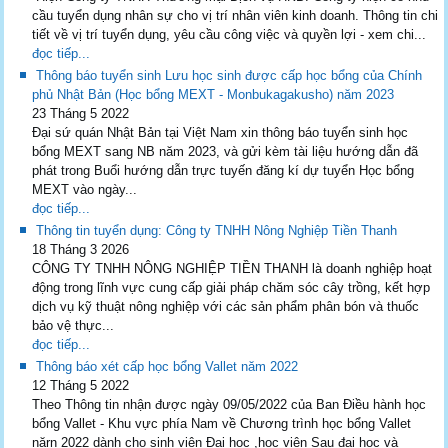
cầu tuyển dụng nhân sự cho vị trí nhân viên kinh doanh. Thông tin chi
tiết về vị trí tuyển dụng, yêu cầu công việc và quyền lợi - xem chi...
đọc tiếp...
Thông báo tuyển sinh Lưu học sinh được cấp học bổng của Chính
phủ Nhật Bản (Học bổng MEXT - Monbukagakusho) năm 2023
23 Tháng 5 2022
Đại sứ quán Nhật Bản tại Việt Nam xin thông báo tuyển sinh học
bổng MEXT sang NB năm 2023, và gửi kèm tài liệu hướng dẫn đã
phát trong Buổi hướng dẫn trực tuyến đăng kí dự tuyển Học bổng
MEXT vào ngày...
đọc tiếp...
Thông tin tuyển dụng: Công ty TNHH Nông Nghiệp Tiền Thanh
18 Tháng 3 2026
CÔNG TY TNHH NÔNG NGHIỆP TIỀN THANH là doanh nghiệp hoạt
động trong lĩnh vực cung cấp giải pháp chăm sóc cây trồng, kết hợp
dịch vụ kỹ thuật nông nghiệp với các sản phẩm phân bón và thuốc
bảo vệ thực...
đọc tiếp...
Thông báo xét cấp học bổng Vallet năm 2022
12 Tháng 5 2022
Theo Thông tin nhận được ngày 09/05/2022 của Ban Điều hành học
bổng Vallet - Khu vực phía Nam về Chương trình học bổng Vallet
nărn 2022 dành cho sinh viên Đại học ,học viên Sau đại học và