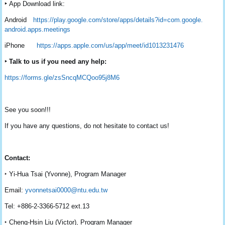
‣
App Download link:
Android
https://play.google.com/store/
apps/details?id=com.google.
android.apps.meetings
iPhone
https://apps.apple.com/us/app/
meet/id1013231476
‣ Talk to us if you need any help:
https://forms.gle/
zsSncqMCQoo95j8M6
See you soon!!!
If you have any questions, do not hesitate to contact us!
Contact:
‣
Yi-Hua Tsai (Yvonne), Program Manager
Email:
yvonnetsai0000@ntu.edu.tw
Tel: +886-2-3366-5712 ext.13
‣
Cheng-Hsin Liu (Victor), Program Manager