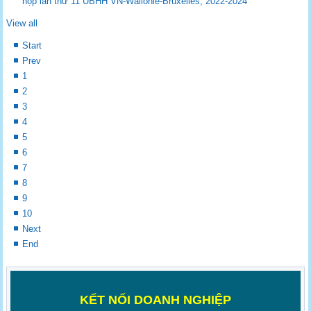
họp lần thứ 11 UBHH VN-Wallonie-Bruxelles, 2022-2024
View all
Start
Prev
1
2
3
4
5
6
7
8
9
10
Next
End
K
ẾT NỐI DOANH NGHIỆP