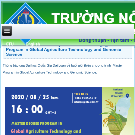
CTU
English
National Taiwan University International College_Master
Program in Global Agriculture Technology and Genomic
Science
Thông báo của Đại học Quốc Gia Đài Loan về buổi giới thiệu chương trình Master
Program in Global Agriculture Technology and Genomic Science.