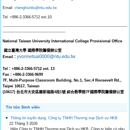
Email:
chenghsinliu@ntu.edu.tw
Tel: +886-2-3366-5712 ext.10
---------------
------------------------------
------------------------------
------------------------------
--
----------------------------
--------------------------
National Taiwan University
International College Provisional Office
國立臺灣大學
國際學院籌備辦公室
yvonnetsai0000@ntu.edu.
tw
Email
：
Tel
：
+886-2-3366-5712 ext. 13
Fax
：
+886-2-3366-9699
7F, Multi-Purpose Classroom Building, No.1, Sec.4 Roosevelt Rd.,
Taipei 10617, Taiwan
(10617)
台北市大安區羅斯福路
4
段
1
號
綜合
教學館7
F
國際學院籌備辦公室
Tin tức Sinh viên
Thông tin tuyển dụng: Công ty TNHH Thương mại Dịch vụ HKB
22 Tháng 3 2026
Hiện Công ty TNHH Thương mại Dịch vụ HKB. Công ty hiện có nhu