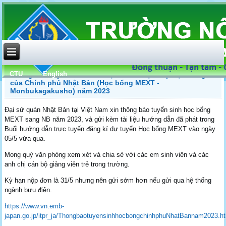
CTU
English
Thông báo tuyển sinh Lưu học sinh được cấp học bổng
của Chính phủ Nhật Bản (Học bổng MEXT -
Monbukagakusho) năm 2023
Đại sứ quán Nhật Bản tại Việt Nam xin thông báo tuyển sinh học bổng
MEXT sang NB năm 2023, và gửi kèm tài liệu hướng dẫn đã phát trong
Buổi hướng dẫn trực tuyến đăng kí dự tuyển Học bổng MEXT vào ngày
05/5 vừa qua.
Mong quý văn phòng xem xét và chia sẻ với các em sinh viên và các
anh chị cán bộ giảng viên trẻ trong trường.
Kỳ hạn nộp đơn là 31/5 nhưng nên gửi sớm hơn nếu gửi qua hệ thống
ngành bưu điện.
https://www.vn.emb-
japan.go.jp/itpr_ja/ThongbaotuyensinhhocbongchinhphuNhatBannam2023.h