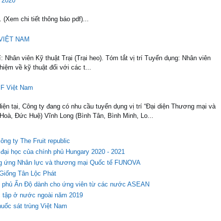
 2020
(Xem chi tiết thông báo pdf)...
 VIỆT NAM
 viên Kỹ thuật Trại (Trại heo). Tóm tắt vị trí Tuyển dụng: Nhân viên
nhiệm về kỹ thuật đối với các t...
SF Việt Nam
 tại, Công ty đang có nhu cầu tuyển dụng vị trí “Đại diện Thương mại và
Hoà, Đức Huệ) Vĩnh Long (Bình Tân, Bình Minh, Lo...
g ty The Fruit republic
à đại học của chính phủ Hungary 2020 - 2021
ng ứng Nhân lực và thương mại Quốc tế FUNOVA
 Giống Tân Lộc Phát
nh phủ Ấn Độ dành cho ứng viên từ các nước ASEAN
ọc tập ở nước ngoài năm 2019
huốc sát trùng Việt Nam