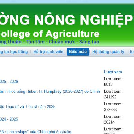
g tin học bổng
Hỗ trợ sinh viên
Biểu mẫu
Hệ thống quản lý
E
Lượt xem
Lượt xem:
025 - 2026
8013
trình Học bổng Hubert H. Humphrey (2026-2027) do Chính
Lượt xem:
241192
Lượt xem:
ậc Thạc sĩ và Tiến sĩ năm 2025
372638
Lượt xem:
024 - 2025
20214
Lượt xem:
AN scholarships" của Chính phủ Australia