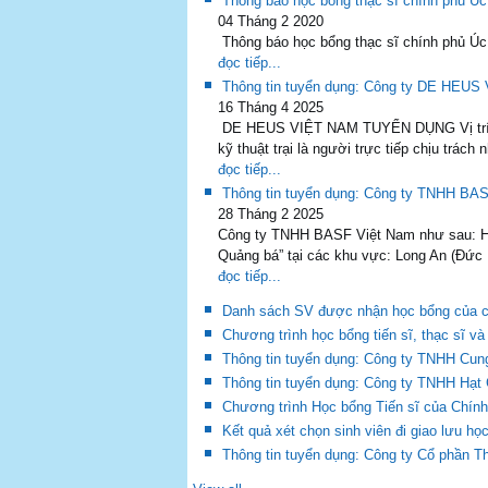
Thông báo học bổng thạc sĩ chính phủ Úc
04 Tháng 2 2020
Thông báo học bổng thạc sĩ chính phủ Úc. 
đọc tiếp...
Thông tin tuyển dụng: Công ty DE HEUS
16 Tháng 4 2025
DE HEUS VIỆT NAM TUYỂN DỤNG Vị trí: Nhân
kỹ thuật trại là người trực tiếp chịu trách 
đọc tiếp...
Thông tin tuyển dụng: Công ty TNHH BA
28 Tháng 2 2025
Công ty TNHH BASF Việt Nam như sau: Hiện
Quảng bá” tại các khu vực: Long An (Đức 
đọc tiếp...
Danh sách SV được nhận học bổng của côn
Chương trình học bổng tiến sĩ, thạc sĩ v
Thông tin tuyển dụng: Công ty TNHH Cu
Thông tin tuyển dụng: Công ty TNHH Hạt
Chương trình Học bổng Tiến sĩ của Chí
Kết quả xét chọn sinh viên đi giao lưu h
Thông tin tuyển dụng: Công ty Cổ phần T