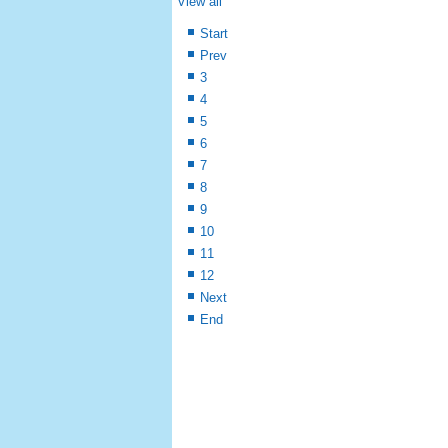
View all
Start
Prev
3
4
5
6
7
8
9
10
11
12
Next
End