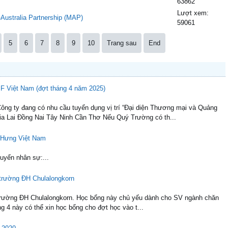
63862
Lượt xem:
Australia Partnership (MAP)
59061
5
6
7
8
9
10
Trang sau
End
F Việt Nam (đợt tháng 4 năm 2025)
g ty đang có nhu cầu tuyển dụng vị trí “Đại diện Thương mại và Quảng
ia Lai Đồng Nai Tây Ninh Cần Thơ Nếu Quý Trường có th...
n Hưng Việt Nam
yển nhân sự:...
a trường ĐH Chulalongkorn
a trường ĐH Chulalongkorn. Học bổng này chủ yếu dành cho SV ngành chăn
ng 4 này có thể xin học bổng cho đợt học vào t...