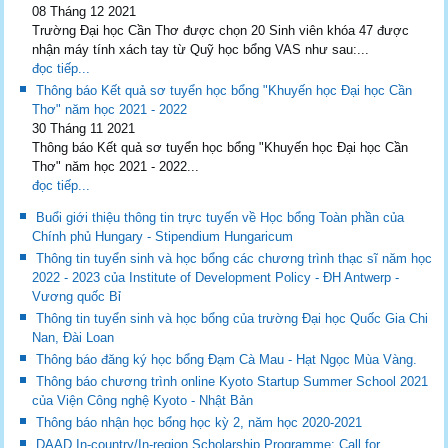
08 Tháng 12 2021
Trường Đại học Cần Thơ được chọn 20 Sinh viên khóa 47 được
nhận máy tính xách tay từ Quỹ học bổng VAS như sau:...
đọc tiếp...
Thông báo Kết quả sơ tuyển học bổng "Khuyến học Đại học Cần
Thơ" năm học 2021 - 2022
30 Tháng 11 2021
Thông báo Kết quả sơ tuyển học bổng "Khuyến học Đại học Cần
Thơ" năm học 2021 - 2022...
đọc tiếp...
Buổi giới thiệu thông tin trực tuyến về Học bổng Toàn phần của
Chính phủ Hungary - Stipendium Hungaricum
Thông tin tuyển sinh và học bổng các chương trình thạc sĩ năm học
2022 - 2023 của Institute of Development Policy - ĐH Antwerp -
Vương quốc Bỉ
Thông tin tuyển sinh và học bổng của trường Đại học Quốc Gia Chi
Nan, Đài Loan
Thông báo đăng ký học bổng Đạm Cà Mau - Hạt Ngọc Mùa Vàng.
Thông báo chương trình online Kyoto Startup Summer School 2021
của Viện Công nghệ Kyoto - Nhật Bản
Thông báo nhận học bổng học kỳ 2, năm học 2020-2021
DAAD In-country/In-region Scholarship Programme: Call for