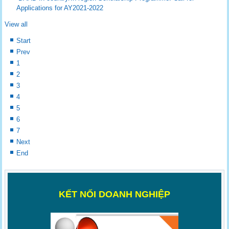
Applications for AY2021-2022
View all
Start
Prev
1
2
3
4
5
6
7
Next
End
K
ẾT NỐI DOANH NGHIỆP