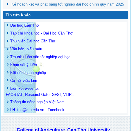
Kế hoạch xét và phát bằng tốt nghiệp đại học chính quy năm 2025
Tin tức khác
Đại học Cần Thơ
Tạp chí khoa học - Đại Học Cần Thơ
Thư viện Đại học Cần Thơ
Văn bản, biểu mẫu
Tra cứu luận văn tốt nghiệp đại học
Khảo sát ý kiến
Kết nối doanh nghiệp
Cơ hội việc làm
Liên kết website:
FAOSTAT
,
ResearchGate
,
GFSI
,
VLIR
..
Thông tin
nông nghiệp Việt Nam
LH: t
nn@ctu.edu.vn
-
Facebook
College of Agriculture, Can Tho University