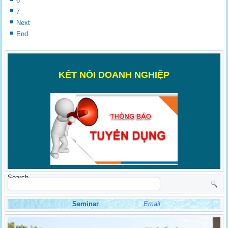
6
7
Next
End
K
ẾT NỐI DOANH NGHIỆP
Search
Seminar
Email