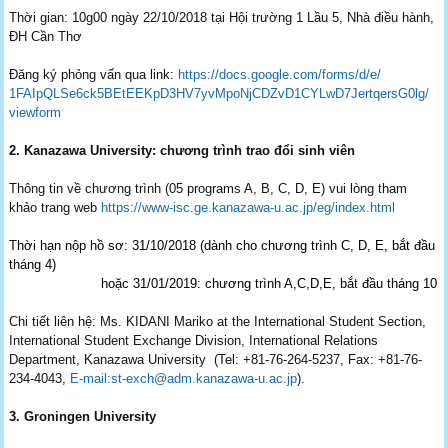
Thời gian: 10g00 ngày 22/10/2018 tại Hội trường 1 Lầu 5, Nhà điều hành,
ĐH Cần Thơ
Đăng ký phỏng vấn qua link:
https://docs.google.com/forms/
d/e/
1FAIpQLSe6ck5BEtEEKpD3HV7yvMpo
NjCDZvD1CYLwD7JertqersG0lg/
viewform
2. Kanazawa University: chương trình trao đổi sinh viên
Thông tin về chương trình (05 programs A, B, C, D, E) vui lòng tham
khảo trang web
https://www-isc.ge.kanazawa-u.
ac.jp/eg/index.html
Thời hạn nộp hồ sơ: 31/10/2018 (dành cho chương trình C, D, E, bắt đầu
tháng 4)
hoặc 31/01/2019: chương trình A,C,D,E, bắt đầu tháng 10
Chi tiết liên hệ:
Ms. KIDANI Mariko at the International Student Section,
International Student Exchange Division, International Relations
Department,
Kanazawa
University (Tel: +81-76-264-5237, Fax: +81-76-
234-4043,
E-mail:st-exch@adm.
kanazawa
-u.
ac.jp
).
3. Groningen University