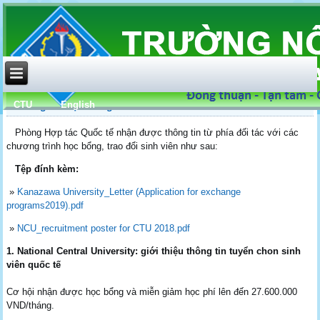
CTU
English
Thông tin Học bổng - Trao đổi sinh viên
Phòng Hợp tác Quốc tế nhận được thông tin từ phía đối tác với các
chương trình học bổng, trao đổi sinh viên như sau:
Tệp đính kèm:
»
Kanazawa University_Letter (Application for exchange
programs2019).pdf
»
NCU_recruitment poster for CTU 2018.pdf
1. National Central University: giới thiệu thông tin tuyển chon sinh
viên quốc tế
Cơ hội nhận được học bổng và miễn giảm học phí lên đến 27.600.000
VND/tháng.