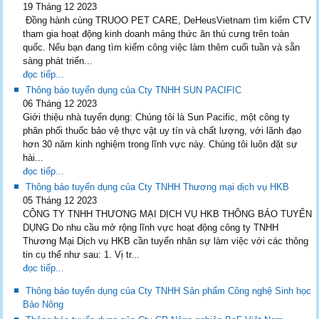
19 Tháng 12 2023
Đồng hành cùng TRUOO PET CARE, DeHeusVietnam tìm kiếm CTV
tham gia hoạt động kinh doanh mảng thức ăn thú cưng trên toàn
quốc. Nếu bạn đang tìm kiếm công việc làm thêm cuối tuần và sẵn
sàng phát triển...
đọc tiếp...
Thông báo tuyển dụng của Cty TNHH SUN PACIFIC
06 Tháng 12 2023
Giới thiệu nhà tuyển dụng: Chúng tôi là Sun Pacific, một công ty
phân phối thuốc bảo vệ thực vật uy tín và chất lượng, với lãnh đạo
hơn 30 năm kinh nghiệm trong lĩnh vực này. Chúng tôi luôn đặt sự
hài...
đọc tiếp...
Thông báo tuyển dụng của Cty TNHH Thương mại dịch vụ HKB
05 Tháng 12 2023
CÔNG TY TNHH THƯƠNG MẠI DỊCH VỤ HKB THÔNG BÁO TUYỂN
DỤNG Do nhu cầu mở rộng lĩnh vực hoạt động công ty TNHH
Thương Mại Dịch vụ HKB cần tuyển nhân sự làm việc với các thông
tin cụ thể như sau: 1. Vị tr...
đọc tiếp...
Thông báo tuyển dụng của Cty TNHH Sản phẩm Công nghệ Sinh học
Bảo Nông