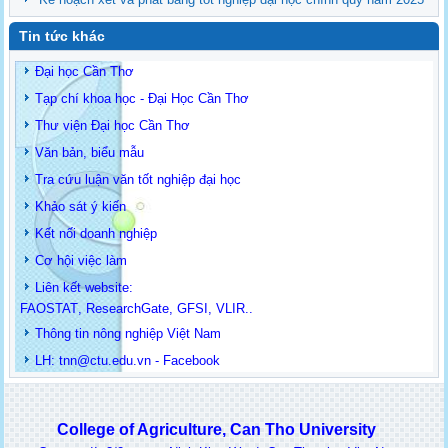
Tin tức khác
Đại học Cần Thơ
Tạp chí khoa học - Đại Học Cần Thơ
Thư viện Đại học Cần Thơ
Văn bản, biểu mẫu
Tra cứu luận văn tốt nghiệp đại học
Khảo sát ý kiến
Kết nối doanh nghiệp
Cơ hội việc làm
Liên kết website:
FAOSTAT
,
ResearchGate
,
GFSI
,
VLIR
..
Thông tin
nông nghiệp Việt Nam
LH: t
nn@ctu.edu.vn
-
Facebook
College of Agriculture, Can Tho University