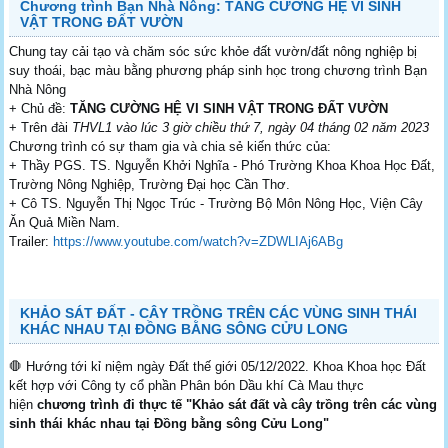
Chương trình Bạn Nhà Nông: TĂNG CƯỜNG HỆ VI SINH
VẬT TRONG ĐẤT VƯỜN
Chung tay cải tạo và chăm sóc sức khỏe đất vườn/đất nông nghiệp bị
suy thoái, bạc màu bằng phương pháp sinh học trong chương trình Bạn
Nhà Nông
+ Chủ đề:
TĂNG CƯỜNG HỆ VI SINH VẬT TRONG ĐẤT VƯỜN
+ Trên đài
THVL1 vào lúc 3 giờ chiều thứ 7, ngày 04 tháng 02 năm 2023
Chương trình có sự tham gia và chia sẻ kiến thức của:
+ Thầy PGS. TS. Nguyễn Khởi Nghĩa - Phó Trường Khoa Khoa Học Đất,
Trường Nông Nghiệp, Trường Đại học Cần Thơ.
+ Cô TS. Nguyễn Thị Ngọc Trúc - Trường Bộ Môn Nông Học, Viện Cây
Ăn Quả Miền Nam.
Trailer:
https://www.youtube.com/watch?v=ZDWLIAj6ABg
KHẢO SÁT ĐẤT - CÂY TRỒNG TRÊN CÁC VÙNG SINH THÁI
KHÁC NHAU TẠI ĐỒNG BẰNG SÔNG CỬU LONG
🛑 Hướng tới kỉ niệm ngày Đất thế giới 05/12/2022. Khoa Khoa học Đất
kết hợp với Công ty cổ phần Phân bón Dầu khí Cà Mau thực
hiện
chương trình đi thực tế "Khảo sát đất và cây trồng trên các vùng
sinh thái khác nhau tại Đồng bằng sông Cửu Long"