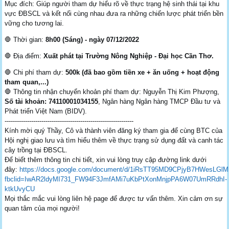
Mục đích: Giúp người tham dự hiểu rõ về thực trạng hệ sinh thái tại khu
vực ĐBSCL và kết nối cùng nhau đưa ra những chiến lược phát triển bền
vững cho tương lai.
🛑 Thời gian:
8h00 (Sáng) - ngày 07/12/2022
🛑 Địa điểm:
Xuất phát tại Trường Nông Nghiệp - Đại học Cần Thơ.
🛑 Chi phí tham dự:
500k (đã bao gồm tiền xe + ăn uống + hoạt động
tham quan,...)
🛑 Thông tin nhận chuyển khoản phí tham dự: Nguyễn Thị Kim Phượng,
Số tài khoản: 74110001034155
, Ngân hàng Ngân hàng TMCP Đầu tư và
Phát triển Việt Nam (BIDV).
---------------------------------------------------------------
Kính mời quý Thầy, Cô và thành viên đăng ký tham gia để cùng BTC của
Hội nghị giao lưu và tìm hiểu thêm về thực trạng sử dụng đất và canh tác
cây trồng tại ĐBSCL.
Để biết thêm thông tin chi tiết, xin vui lòng truy cập đường link dưới
đây:
https://docs.google.com/document/d/1iRsTT95MD9CPjyB7HWesLGl
fbclid=IwAR2ldyMI731_FW94F3JmfAMi7uKbPtXonMnjpPA6W07UmRRdhI-
ktkUvyCU
Mọi thắc mắc vui lòng liên hệ page để được tư vấn thêm. Xin cảm ơn sự
quan tâm của mọi người!