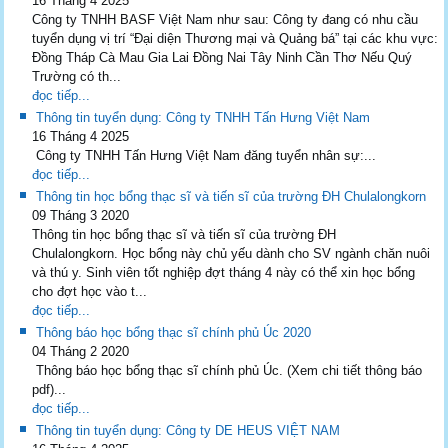
16 Tháng 4 2025
Công ty TNHH BASF Việt Nam như sau: Công ty đang có nhu cầu
tuyển dụng vị trí “Đại diện Thương mại và Quảng bá” tại các khu vực:
Đồng Tháp Cà Mau Gia Lai Đồng Nai Tây Ninh Cần Thơ Nếu Quý
Trường có th...
đọc tiếp...
Thông tin tuyển dụng: Công ty TNHH Tấn Hưng Việt Nam
16 Tháng 4 2025
Công ty TNHH Tấn Hưng Việt Nam đăng tuyển nhân sự:...
đọc tiếp...
Thông tin học bổng thạc sĩ và tiến sĩ của trường ĐH Chulalongkorn
09 Tháng 3 2020
Thông tin học bổng thạc sĩ và tiến sĩ của trường ĐH
Chulalongkorn. Học bổng này chủ yếu dành cho SV ngành chăn nuôi
và thú y. Sinh viên tốt nghiệp đợt tháng 4 này có thể xin học bổng
cho đợt học vào t...
đọc tiếp...
Thông báo học bổng thạc sĩ chính phủ Úc 2020
04 Tháng 2 2020
Thông báo học bổng thạc sĩ chính phủ Úc. (Xem chi tiết thông báo
pdf)...
đọc tiếp...
Thông tin tuyển dụng: Công ty DE HEUS VIỆT NAM