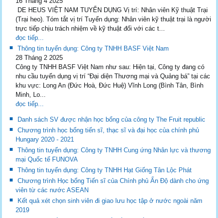
16 Tháng 4 2025
DE HEUS VIỆT NAM TUYỂN DỤNG Vị trí: Nhân viên Kỹ thuật Trại
(Trại heo). Tóm tắt vị trí Tuyển dụng: Nhân viên kỹ thuật trại là người
trực tiếp chịu trách nhiệm về kỹ thuật đối với các t...
đọc tiếp...
Thông tin tuyển dụng: Công ty TNHH BASF Việt Nam
28 Tháng 2 2025
Công ty TNHH BASF Việt Nam như sau: Hiện tại, Công ty đang có
nhu cầu tuyển dụng vị trí “Đại diện Thương mại và Quảng bá” tại các
khu vực: Long An (Đức Hoà, Đức Huệ) Vĩnh Long (Bình Tân, Bình
Minh, Lo...
đọc tiếp...
Danh sách SV được nhận học bổng của công ty The Fruit republic
Chương trình học bổng tiến sĩ, thạc sĩ và đại học của chính phủ
Hungary 2020 - 2021
Thông tin tuyển dụng: Công ty TNHH Cung ứng Nhân lực và thương
mại Quốc tế FUNOVA
Thông tin tuyển dụng: Công ty TNHH Hạt Giống Tân Lộc Phát
Chương trình Học bổng Tiến sĩ của Chính phủ Ấn Độ dành cho ứng
viên từ các nước ASEAN
Kết quả xét chọn sinh viên đi giao lưu học tập ở nước ngoài năm
2019