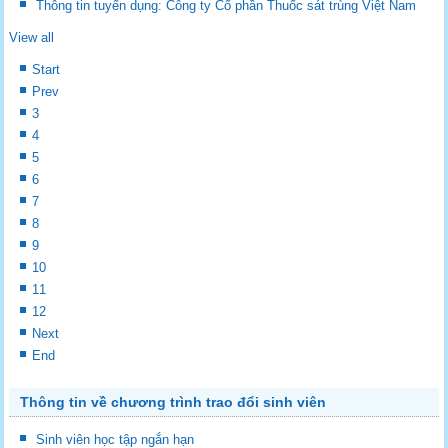
Thông tin tuyển dụng: Công ty Cổ phần Thuốc sát trùng Việt Nam
View all
Start
Prev
3
4
5
6
7
8
9
10
11
12
Next
End
Thông tin về chương trình trao đổi sinh viên
Sinh viên học tập ngắn hạn