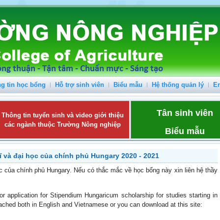
g tin học bổng
Hỗ trợ sinh viên
Biểu mẫu
Hệ thống quản lý
E
Tân sinh viên
Thông tin tuyển sinh và video giới thiệu
các ngành thuộc Trường Nông nghiệp
Biểu mẫu
sĩ và đại học của chính phủ Hungary 2020 - 2021
ọc của chính phủ Hungary. Nếu có thắc mắc về học bổng này xin liên hệ thầy
or application for Stipendium Hungaricum scholarship for studies starting in
ached both in English and Vietnamese or you can download at this site: