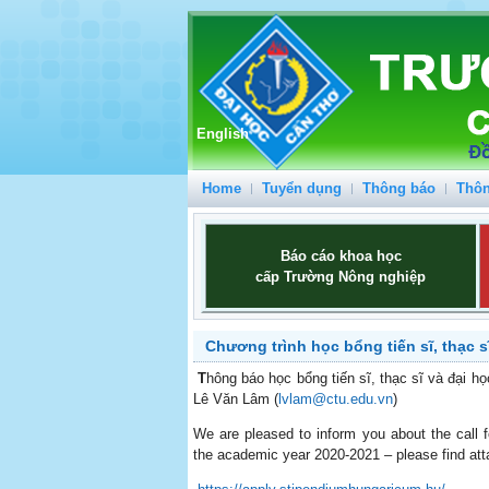
English
Home
Tuyển dụng
Thông báo
Thôn
Báo cáo khoa học
cấp Trường Nông nghiệp
Chương trình học bổng tiến sĩ, thạc 
T
hông báo học bổng tiến sĩ, thạc sĩ và đại h
Lê Văn Lâm (
lvlam@ctu.edu.vn
)
We are pleased to inform you about the call f
the academic year 2020-2021 – please find att