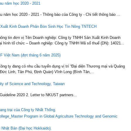
au năm học 2020 - 2021
năm học 2020 - 2021 - Thông báo của Công ty - Chi tiết thông báo ...
n Xuất Kinh Doanh Phân Bón Sinh Học Tín Nông TNTECH
in đơn vị Tên Doanh nghiệp: Công ty TNHH Sản Xuất Kinh Doanh
hình tổ chức – Doanh nghiệp: Công ty TNHH Mã số thuế (DN): 14021...
F Việt Nam (đợt tháng 6 năm 2025)
g ty đang có nhu cầu tuyển dụng vị trí “Đại diện Thương mại và Quảng
 Đức Linh, Tân Phú, Định Quán) Vĩnh Long (Bình Tân,...
ity of Science and Technology, Taiwan
uideline 2020 2. Letter to NKUST partners...
rang trại của Công ty Nhất Thống.
 College_Master Program in Global Agriculture Technology and Genomic
Nhật Bản (Đại học Hokkaido).