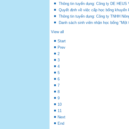
Thông tin tuyển dụng: Công ty DE HEUS
Quyết định về việc cấp học bổng khuyến 
Thông tin tuyển dụng: Công ty TNHH Nô
Danh sách sinh viên nhận học bổng "Một t
View all
Start
Prev
2
3
4
5
6
7
8
9
10
11
Next
End