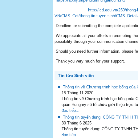
https://apply.stipendiumhungaricum.hu/
http://icd.edu.vn/250/thong
VN/CMS_Cat/thong-tin-tuyen-sinh/CMS_Detail
Deadline for submitting the complete applicat
We appreciate all your efforts in promoting the
possibility through your communication channe
Should you need further information, please fe
Thank you very much for your support.
Tin tức Sinh viên
Thông tin về Chương trình học bổng của
15 Tháng 11 2020
Thông tin về Chương trình học bổng của C
quán Hungary sẽ tổ chức giới thiệu trực t
đọc tiếp...
Thông tin tuyển dụng: CÔNG TY TNHH
30 Tháng 6 2025
Thông tin tuyển dụng: CÔNG TY TNHH THƯ
đọc tiếp...