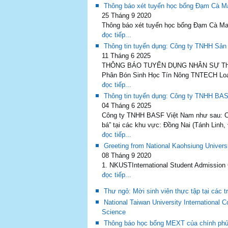
Thông báo xét tuyển học bổng Đạm Cà M
25 Tháng 9 2020
Thông báo xét tuyển học bổng Đạm Cà Mau 
đọc tiếp...
Thông tin tuyển dụng: Công ty TNHH Sả
11 Tháng 6 2025
THÔNG BÁO TUYỂN DỤNG NHÂN SỰ Thông t
Phân Bón Sinh Học Tín Nông TNTECH Loại 
đọc tiếp...
Thông tin tuyển dụng: Công ty TNHH BAS
04 Tháng 6 2025
Công ty TNHH BASF Việt Nam như sau: Côn
bá” tại các khu vực: Đồng Nai (Tánh Linh,
đọc tiếp...
Greeting from National Kaohsiung Univers
08 Tháng 9 2020
1. NKUSTInternational Student Admission G
đọc tiếp...
Thư ngỏ: Mời sinh viên thực tập tại các t
National Taiwan University International
Science
Thông báo học bổng MEXT của chính phủ 