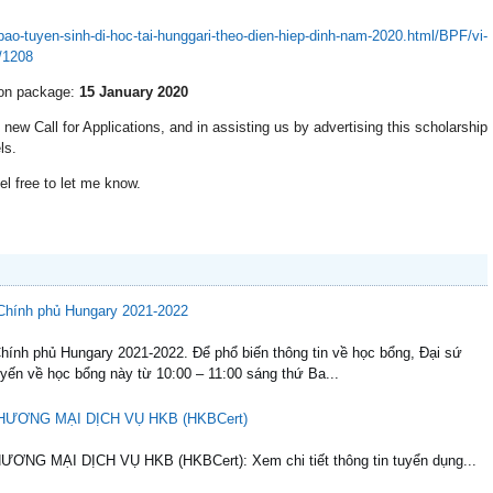
-bao-tuyen-sinh-di-hoc-tai-hunggari-theo-dien-hiep-dinh-nam-2020.html/BPF/vi-
/1208
ion package:
15 January 2020
 new Call for Applications, and in assisting us by advertising this scholarship
ls.
el free to let me know.
 Chính phủ Hungary 2021-2022
hính phủ Hungary 2021-2022. Để phổ biến thông tin về học bổng, Đại sứ
uyến về học bổng này từ 10:00 – 11:00 sáng thứ Ba...
 THƯƠNG MẠI DỊCH VỤ HKB (HKBCert)
ƠNG MẠI DỊCH VỤ HKB (HKBCert): Xem chi tiết thông tin tuyển dụng...