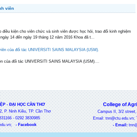
nh viên
điều kiện cho viên chức và sinh viên được học hỏi, trao đổi kinh nghiệm
 ngày 14 đến ngày 19 tháng 12 năm 2016 Khoa đã t...
h viên của đối tác UNIVERSITI SAINS MALAYSIA (USM).
 viên của đối tác UNIVERSITI SAINS MALAYSIA (USM)....
College of Agricu
P - ĐẠI HỌC CẦN THƠ
2, P. Ninh Kiều, TP. Cần Thơ
Campus II, 3/2 street, Ni
31166 - 0292 3830985
Email: tnn@ctu.edu.vn; Tel:
edu.vn
;
-
Facebook
-
Email:
t
nn@