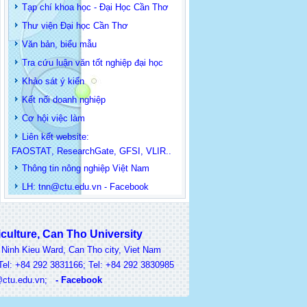
Tạp chí khoa học - Đại Học Cần Thơ
Thư viện Đại học Cần Thơ
Văn bản, biểu mẫu
Tra cứu luận văn tốt nghiệp đại học
Khảo sát ý kiến
Kết nối doanh nghiệp
Cơ hội việc làm
Liên kết website:
FAOSTAT
,
ResearchGate
,
GFSI
,
VLIR
..
Thông tin
nông nghiệp Việt Nam
LH: t
nn@ctu.edu.vn
-
Facebook
lture, Can Tho University
nh Kieu Ward, Can Tho city, Viet Nam
 +84 292 3831166; Tel: +84 292 3830985
ctu.edu.vn
;
-
Facebook