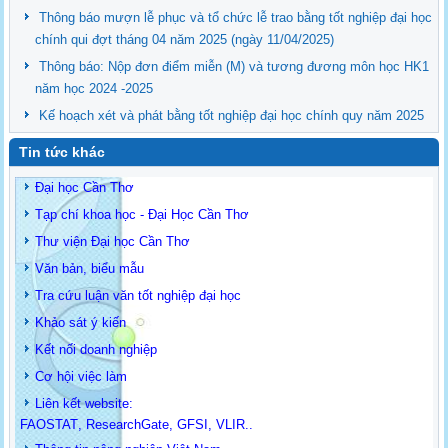
Thông báo mượn lễ phục và tổ chức lễ trao bằng tốt nghiệp đại học
chính qui đợt tháng 04 năm 2025 (ngày 11/04/2025)
Thông báo: Nộp đơn điểm miễn (M) và tương đương môn học HK1
năm học 2024 -2025
Kế hoạch xét và phát bằng tốt nghiệp đại học chính quy năm 2025
Tin tức khác
Đại học Cần Thơ
Tạp chí khoa học - Đại Học Cần Thơ
Thư viện Đại học Cần Thơ
Văn bản, biểu mẫu
Tra cứu luận văn tốt nghiệp đại học
Khảo sát ý kiến
Kết nối doanh nghiệp
Cơ hội việc làm
Liên kết website:
FAOSTAT
,
ResearchGate
,
GFSI
,
VLIR
..