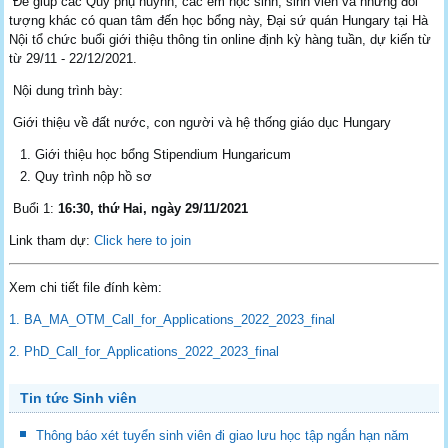
Để giúp các Quý phụ huynh, các em học sinh, sinh viên và những đối
tượng khác có quan tâm đến học bổng này, Đại sứ quán Hungary tại Hà
Nội tổ chức buổi giới thiệu thông tin online định kỳ hàng tuần, dự kiến từ
từ 29/11 - 22/12/2021.
Nội dung trình bày:
Giới thiệu về đất nước, con người và hệ thống giáo dục Hungary
Giới thiệu học bổng Stipendium Hungaricum
Quy trình nộp hồ sơ
Buổi 1:
16:30, thứ Hai, ngày 29/11/2021
Link tham dự:
Click here to join
Xem chi tiết file đính kèm:
1. BA_MA_OTM_Call_for_Applications_2022_2023_final
2. PhD_Call_for_Applications_2022_2023_final
Tin tức Sinh viên
Thông báo xét tuyển sinh viên đi giao lưu học tập ngắn hạn năm