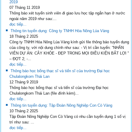
2019
07 Tháng 11 2019
Thông báo xét tuyển sinh viên đi giao lưu học tập ngắn hạn ở nước
ngoài năm 2019 như sau:...
đọc tiếp...
Thông tin tuyển dụng: Công ty TNHH Hóa Nông Lúa Vàng
18 Tháng 2 2025
Công ty TNHH Hóa Nông Lúa Vàng kính gửi file thông báo tuyển dụng
của công ty, với nội dung chính như sau: - Vị trí cần tuyển: “NHÂN
VIÊN DỰ ÁN: CÂY KHỎE - ĐẸP TRONG MỌI ĐIỀU KIỆN BẤT LỢI "
– ĐỢT 2; -...
đọc tiếp...
Thông báo học bổng thạc sĩ và tiến sĩ của trường Đại học
Chulalongkorn Thái Lan
12 Tháng 9 2019
Thông báo học bổng thạc sĩ và tiến sĩ của trường Đại học
Chulalongkorn Thái Lan (file đính kèm)...
đọc tiếp...
Thông tin tuyển dụng: Tập Đoàn Nông Nghiệp Con Cò Vàng
10 Tháng 2 2025
Tập Đoàn Nông Nghiệp Con Cò Vàng có nhu cần tuyển dụng 1 số vị
trí như sau: ...
đọc tiếp...