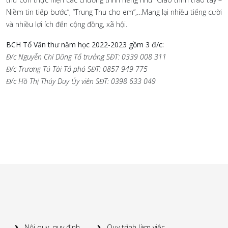
Niềm tin tiếp bước”, “Trung Thu cho em”,…Mang lại nhiều tiếng cười
và nhiều lợi ích đến cộng đồng, xã hội.
BCH Tổ Văn thư năm học 2022-2023 gồm 3 đ/c:
Đ/c Nguyễn Chí Dũng Tổ trưởng SĐT: 0339 008 311
Đ/c Trương Tú Tài Tổ phó SĐT: 0857 949 775
Đ/c Hồ Thị Thúy Duy Ủy viên SĐT: 0398 633 049
Nội quy, quy định
Quy trình làm việc