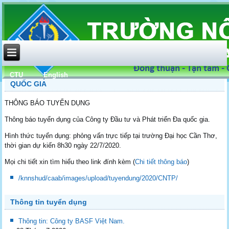
CTU
English
TUYỂN DỤNG CỦA CÔNG TY ĐẦU TƯ VÀ PHÁT TRIỂN ĐA
QUỐC GIA
THÔNG BÁO TUYỂN DỤNG
Thông báo tuyển dụng của Công ty Đầu tư và Phát triển Đa quốc gia.
Hình thức tuyển dụng: phỏng vấn trực tiếp tại trường Đại học Cần Thơ,
thời gian dự kiến 8h30 ngày 22/7/2020.
Mọi chi tiết xin tìm hiểu theo link đính kèm (
Chi tiết thông báo
)
/knnshud/caab/images/upload/tuyendung/2020/CNTP/
Thông tin tuyển dụng
Thông tin: Công ty BASF Việt Nam.