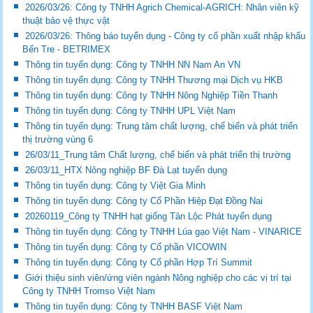
2026/03/26: Công ty TNHH Agrich Chemical-AGRICH: Nhân viên kỹ
thuật bảo vệ thực vật
2026/03/26: Thông báo tuyển dụng - Công ty cổ phần xuất nhập khẩu
Bến Tre - BETRIMEX
Thông tin tuyển dụng: Công ty TNHH NN Nam An VN
Thông tin tuyển dụng: Công ty TNHH Thương mại Dịch vụ HKB
Thông tin tuyển dụng: Công ty TNHH Nông Nghiệp Tiền Thanh
Thông tin tuyển dụng: Công ty TNHH UPL Việt Nam
Thông tin tuyển dụng: Trung tâm chất lượng, chế biến và phát triển
thị trường vùng 6
26/03/11_Trung tâm Chất lượng, chế biến và phát triển thị trường
26/03/11_HTX Nông nghiệp BF Đà Lạt tuyển dụng
Thông tin tuyển dụng: Công ty Việt Gia Minh
Thông tin tuyển dụng: Công ty Cổ Phần Hiệp Đạt Đồng Nai
20260119_Công ty TNHH hạt giống Tân Lộc Phát tuyển dụng
Thông tin tuyển dụng: Công ty TNHH Lúa gạo Việt Nam - VINARICE
Thông tin tuyển dụng: Công ty Cổ phần VICOWIN
Thông tin tuyển dụng: Công ty Cổ phần Hợp Trí Summit
Giới thiệu sinh viên/ứng viên ngành Nông nghiệp cho các vị trí tại
Công ty TNHH Tromso Việt Nam
Thông tin tuyển dụng: Công ty TNHH BASF Việt Nam