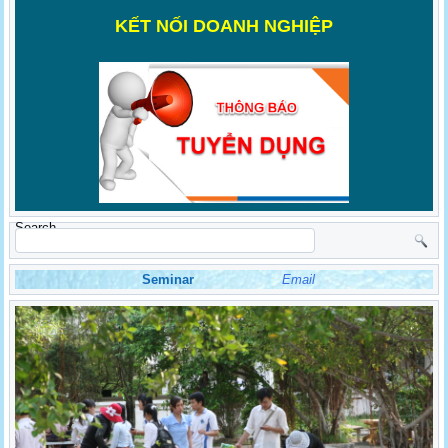
K
ẾT NỐI DOANH NGHIỆP
Search
Seminar
Email