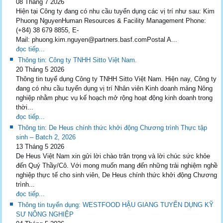
08 Tháng 7 2026
Hiện tại Công ty đang có nhu cầu tuyển dụng các vị trí như sau: Kim
Phuong NguyenHuman Resources & Facility Management Phone:
(+84) 38 679 8855, E-
Mail: phuong.kim.nguyen@partners.basf.comPostal A...
đọc tiếp...
Thông tin: Công ty TNHH Sitto Việt Nam.
20 Tháng 5 2026
Thông tin tuyể dụng Công ty TNHH Sitto Việt Nam. Hiện nay, Công ty
đang có nhu cầu tuyển dụng vị trí Nhân viên Kinh doanh mảng Nông
nghiệp nhằm phục vụ kế hoạch mở rộng hoạt động kinh doanh trong
thời...
đọc tiếp...
Thông tin: De Heus chính thức khởi động Chương trình Thực tập
sinh – Batch 2, 2026
13 Tháng 5 2026
De Heus Việt Nam xin gửi lời chào trân trọng và lời chúc sức khỏe
đến Quý Thầy/Cô. Với mong muốn mang đến những trải nghiệm nghề
nghiệp thực tế cho sinh viên, De Heus chính thức khởi động Chương
trình...
đọc tiếp...
Thông tin tuyển dụng: WESTFOOD HẬU GIANG TUYỂN DỤNG KỸ
SƯ NÔNG NGHIỆP