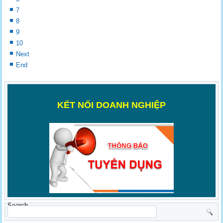
7
8
9
10
Next
End
K
ẾT NỐI DOANH NGHIỆP
Search