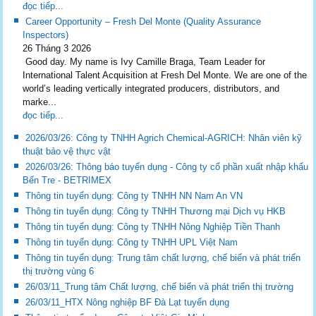
đọc tiếp...
Career Opportunity – Fresh Del Monte (Quality Assurance
Inspectors)
26 Tháng 3 2026
Good day. My name is Ivy Camille Braga, Team Leader for
International Talent Acquisition at Fresh Del Monte. We are one of the
world’s leading vertically integrated producers, distributors, and
marke...
đọc tiếp...
2026/03/26: Công ty TNHH Agrich Chemical-AGRICH: Nhân viên kỹ
thuật bảo vệ thực vật
2026/03/26: Thông báo tuyển dụng - Công ty cổ phần xuất nhập khẩu
Bến Tre - BETRIMEX
Thông tin tuyển dụng: Công ty TNHH NN Nam An VN
Thông tin tuyển dụng: Công ty TNHH Thương mại Dịch vụ HKB
Thông tin tuyển dụng: Công ty TNHH Nông Nghiệp Tiền Thanh
Thông tin tuyển dụng: Công ty TNHH UPL Việt Nam
Thông tin tuyển dụng: Trung tâm chất lượng, chế biến và phát triển
thị trường vùng 6
26/03/11_Trung tâm Chất lượng, chế biến và phát triển thị trường
26/03/11_HTX Nông nghiệp BF Đà Lạt tuyển dụng