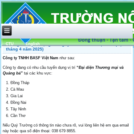
CTU
English
Thông tin tuyển dụng: Công ty TNHH BASF Việt Nam (đợt
tháng 4 năm 2025)
Công ty TNHH BASF Việt Nam
như sau:
Công ty đang có nhu cầu tuyển dụng vị trí
“
Đại diện Thương mại và
Quảng bá”
tại các khu vực:
Đồng Tháp
Cà Mau
Gia Lai
Đồng Nai
Tây Ninh
Cần Thơ
Nếu Quý Trường có thông tin nào chưa rõ, vui lòng liên hệ em qua email
này hoặc qua số điện thoại: 038 679 8855.