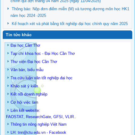
chính qui đợt tháng 04 năm 2025 (ngày 11/04/2025)
Thông báo: Nộp đơn điểm miễn (M) và tương đương môn học HK1
năm học 2024 -2025
Kế hoạch xét và phát bằng tốt nghiệp đại học chính quy năm 2025
Tin tức khác
Đại học Cần Thơ
Tạp chí khoa học - Đại Học Cần Thơ
Thư viện Đại học Cần Thơ
Văn bản, biểu mẫu
Tra cứu luận văn tốt nghiệp đại học
Khảo sát ý kiến
Kết nối doanh nghiệp
Cơ hội việc làm
Liên kết website:
FAOSTAT
,
ResearchGate
,
GFSI
,
VLIR
..
Thông tin
nông nghiệp Việt Nam
LH: t
nn@ctu.edu.vn
-
Facebook