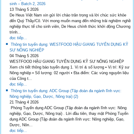
sinh – Batch 2, 2026
13 Tháng 5 2026
De Heus Việt Nam xin gửi lời chào trân trọng và lời chúc sức khỏe
đến Quý Thầy/Cô. Với mong muốn mang đến những trải nghiệm nghề
nghiệp thực tế cho sinh viên, De Heus chính thức khởi động Chương
trình...
đọc tiếp...
Thông tin tuyển dụng: WESTFOOD HẬU GIANG TUYỂN DỤNG KỸ
SƯ NÔNG NGHIỆP
04 Tháng 5 2026
WESTFOOD HẬU GIANG TUYỂN DỤNG KỸ SƯ NÔNG NGHIỆP
Xem chi tiết thông báo tuyển dụng 1. Vị trí & số lượng • Vị trí: Kỹ sư
Nông nghiệp • Số lượng: 02 người • Địa điểm: Các vùng nguyên liệu
của Công t...
đọc tiếp...
Thông tin tuyển dụng: ADC Group (Tập đoàn đa ngành lĩnh vực:
Nông nghiệp, Gạo, Dược, Nông trại) (2)
21 Tháng 4 2026
Phòng Tuyển dụng ADC Group (Tập đoàn đa ngành lĩnh vực: Nông
nghiệp, Gạo, Dược, Nông trại) . Lời đầu tiên, thay mặt Phòng Tuyển
dụng ADC Group (Tập đoàn đa ngành lĩnh vực: Nông nghiệp, Gạo,
Dược, Nôn...
đọc tiếp...