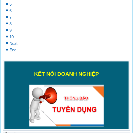
5
6
7
8
9
10
Next
End
K
ẾT NỐI DOANH NGHIỆP