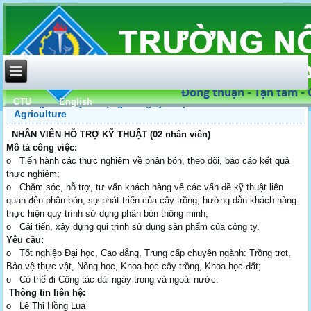
CTU
English
Thông báo tuyển dụng Công ty Cổ phần RYNAN Smart
Agriculture
NHÂN VIÊN HỖ TRỢ KỸ THUẬT (02 nhân viên)
Mô tả công việc:
o Tiến hành các thực nghiệm về phân bón, theo dõi, báo cáo kết quả
thực nghiệm;
o Chăm sóc, hỗ trợ, tư vấn khách hàng về các vấn đề kỹ thuật liên
quan đến phân bón, sự phát triển của cây trồng; hướng dẫn khách hàng
thực hiện quy trình sử dụng phân bón thông minh;
o Cải tiến, xây dựng qui trình sử dụng sản phẩm của công ty.
Yêu cầu:
o Tốt nghiệp Đại học, Cao đẳng, Trung cấp chuyên ngành: Trồng trọt,
Bảo vệ thực vật, Nông học, Khoa học cây trồng, Khoa học đất;
o Có thể đi Công tác dài ngày trong và ngoài nước.
T
hông tin liên hệ:
o Lê Thị Hồng Lụa