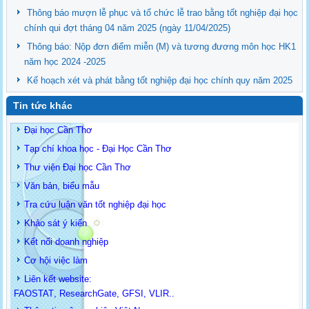
Thông báo mượn lễ phục và tổ chức lễ trao bằng tốt nghiệp đại học
chính qui đợt tháng 04 năm 2025 (ngày 11/04/2025)
Thông báo: Nộp đơn điểm miễn (M) và tương đương môn học HK1
năm học 2024 -2025
Kế hoạch xét và phát bằng tốt nghiệp đại học chính quy năm 2025
Tin tức khác
Đại học Cần Thơ
Tạp chí khoa học - Đại Học Cần Thơ
Thư viện Đại học Cần Thơ
Văn bản, biểu mẫu
Tra cứu luận văn tốt nghiệp đại học
Khảo sát ý kiến
Kết nối doanh nghiệp
Cơ hội việc làm
Liên kết website:
FAOSTAT
,
ResearchGate
,
GFSI
,
VLIR
..