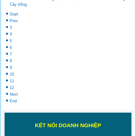
Cây trồng
Start
Prev
3
4
5
6
7
8
9
10
11
12
Next
End
K
ẾT NỐI DOANH NGHIỆP