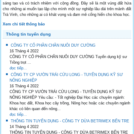
sáng tạo và có trách nhiệm với cộng đồng. Đây sẽ là một vùng đất hứa
cho những ai muốn tạo lập cho mình một sự nghiệp lâu dài trên mảnh đất
Trà Vinh, cho những ai có khát vọng và đam mê cống hiến cho khoa học.
Xem chi tiết thông báo
Thông tin tuyển dụng
CÔNG TY CỔ PHẦN CHĂN NUÔI DUY CƯỜNG
16 Tháng 4 2022
CÔNG TY CỔ PHẦN CHĂN NUÔI DUY CƯỜNG Tuyển dụng kỹ sư
Trồng trọt ...
đọc tiếp...
CÔNG TY CP VƯỜN TRÁI CỬU LONG - TUYỂN DỤNG KỸ SƯ
NÔNG NGHIỆP
16 Tháng 4 2022
CÔNG TY CP VƯỜN TRÁI CỬU LONG - TUYỂN DỤNG KỸ SƯ
NÔNG NGHIỆP Yêu cầu: - Tổt nghiệp Đại Học các chuyên ngành:
Khoa học đất, Khoa học cây trồng, Nông học hoặc các chuyên ngành
khác có liên quan đến nông...
đọc tiếp...
THÔNG TIN TUYỂN DỤNG - CÔNG TY DỪA BETRIMEX BẾN TRE
14 Tháng 4 2022
THÔNG TIN TUYỂN DỤNG - CÔNG TY DỪA BETRIMEX BẾN TRE