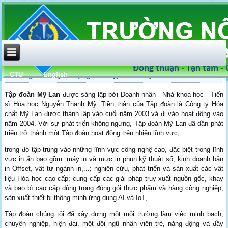
CTU
English
Thông báo tuyển dụng của Tập đoàn Mỹ Lan
Tập đoàn Mỹ Lan
được sáng lập bởi Doanh nhân - Nhà khoa học - Tiến
sĩ Hóa học Nguyễn Thanh Mỹ. Tiền thân của Tập đoàn là Công ty Hóa
chất Mỹ Lan được thành lập vào cuối năm 2003 và đi vào hoạt động vào
năm 2004. Với sự phát triển không ngừng, Tập đoàn Mỹ Lan đã dần phát
triển trở thành một Tập đoàn hoạt động trên nhiều lĩnh vực,
trong đó tập trung vào những lĩnh vực công nghệ cao, đặc biệt trong lĩnh
vực in ấn bao gồm: máy in và mực in phun kỹ thuật số; kinh doanh bản
in Offset, vật tư ngành in,...; nghiên cứu, phát triển và sản xuất các vật
liệu Hóa học cao cấp; cung cấp các giải pháp truy xuất nguồn gốc, khay
và bao bì cao cấp dùng trong đóng gói thực phẩm và hàng công nghiệp,
sản xuất thiết bị thông minh ứng dụng AI và IoT,…
Tập đoàn chúng tôi đã xây dựng một môi trường làm việc minh bạch,
chuyên nghiệp, hiện đại, một đội ngũ nhân viên trẻ, năng động và đầy