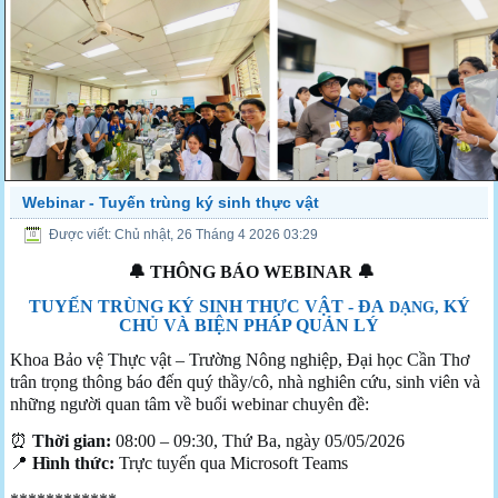
Webinar - Tuyến trùng ký sinh thực vật
Tuyển sinh Đại học ngành Bảo vệ thực vật 2025
Được viết: Chủ nhật, 26 Tháng 4 2026 03:29
🔔 THÔNG BÁO WEBINAR 🔔
TUYẾN TRÙNG KÝ SINH THỰC VẬT - ĐA
KÝ
DẠNG
,
CHỦ VÀ BIỆN PHÁP QUẢN LÝ
Khoa Bảo vệ Thực vật – Trường Nông nghiệp, Đại học Cần Thơ
trân trọng thông báo đến quý thầy/cô, nhà nghiên cứu, sinh viên và
những người quan tâm về buổi webinar chuyên đề:
⏰
Thời gian:
08:00 – 09:30, Thứ Ba, ngày 05/05/2026
📍
Hình thức:
Trực tuyến qua Microsoft Teams