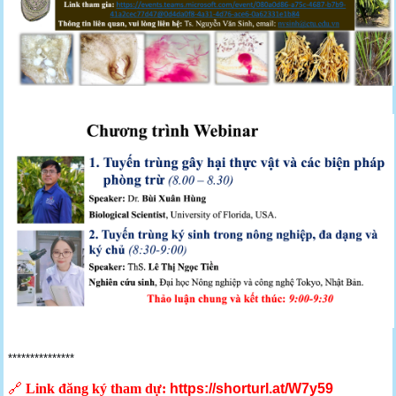
***************
🔗
Link đăng ký tham dự:
https://shorturl.at/W7y59