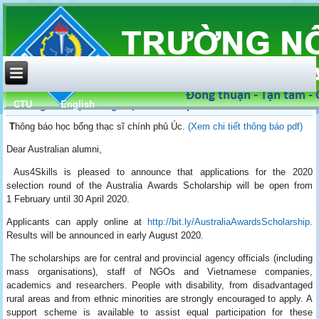
CTU
English
Thông báo học bổng thạc sĩ chính phủ Úc 2020
T
hông báo học bổng thạc sĩ chính phủ Úc.
(Xem chi tiết thông báo pdf)
Dear Australian alumni,
Aus4Skills is pleased to announce that applications for the 2020
selection round of the Australia Awards Scholarship will be open from
1 February until 30 April 2020.
Applicants can apply online at
http://bit.ly/AustraliaAwardsScholarship
.
Results will be announced in early August 2020.
The scholarships are for central and provincial agency officials (including
mass organisations), staff of NGOs and Vietnamese companies,
academics and researchers. People with disability, from disadvantaged
rural areas and from ethnic minorities are strongly encouraged to apply. A
support scheme is available to assist equal participation for these