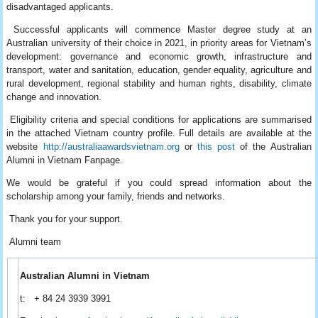
disadvantaged applicants.
Successful applicants will commence Master degree study at an
Australian university of their choice in 2021, in priority areas for Vietnam’s
development: governance and economic growth, infrastructure and
transport, water and sanitation, education, gender equality, agriculture and
rural development, regional stability and human rights, disability, climate
change and innovation.
Eligibility criteria and special conditions for applications are summarised
in the attached Vietnam country profile. Full details are available at the
website
http://australiaawardsvietnam.org
or
this post
of the Australian
Alumni in Vietnam Fanpage.
We would be grateful if you could spread information about the
scholarship among your family, friends and networks.
Thank you for your support.
Alumni team
Australian Alumni in Vietnam
t: + 84 24 3939 3991