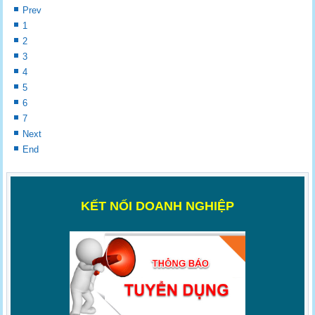
Prev
1
2
3
4
5
6
7
Next
End
K
ẾT NỐI DOANH NGHIỆP