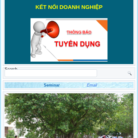
K
ẾT NỐI DOANH NGHIỆP
Search
Seminar
Email