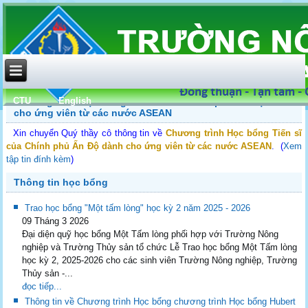
CTU
English
Chương trình Học bổng Tiến sĩ của Chính phủ Ấn Độ dành
cho ứng viên từ các nước ASEAN
Xin chuyển Quý thầy cô thông tin về
Chương trình Học bổng Tiến sĩ
của Chính phủ Ấn Độ dành cho ứng viên từ các nước ASEAN
.
(
Xem
tập tin đính kèm
)
Thông tin học bổng
Trao học bổng "Một tấm lòng" học kỳ 2 năm 2025 - 2026
09 Tháng 3 2026
Đại diện quỹ học bổng Một Tấm lòng phối hợp với Trường Nông
nghiệp và Trường Thủy sản tổ chức Lễ Trao học bổng Một Tấm lòng
học kỳ 2, 2025-2026 cho các sinh viên Trường Nông nghiệp, Trường
Thủy sản -...
đọc tiếp...
Thông tin về Chương trình Học bổng chương trình Học bổng Hubert