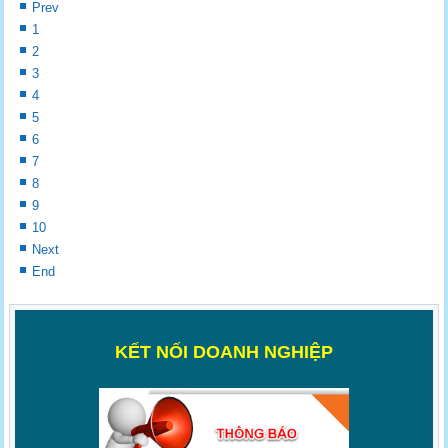
Prev
1
2
3
4
5
6
7
8
9
10
Next
End
K
ẾT NỐI DOANH NGHIỆP