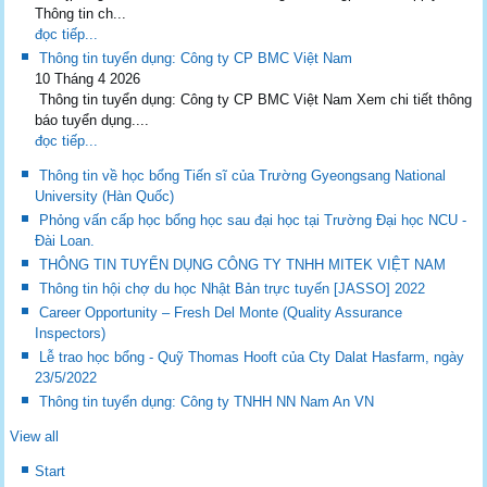
Thông tin ch...
đọc tiếp...
Thông tin tuyển dụng: Công ty CP BMC Việt Nam
10 Tháng 4 2026
Thông tin tuyển dụng: Công ty CP BMC Việt Nam Xem chi tiết thông
báo tuyển dụng....
đọc tiếp...
Thông tin về học bổng Tiến sĩ của Trường Gyeongsang National
University (Hàn Quốc)
Phỏng vấn cấp học bổng học sau đại học tại Trường Đại học NCU -
Đài Loan.
THÔNG TIN TUYỂN DỤNG CÔNG TY TNHH MITEK VIỆT NAM
Thông tin hội chợ du học Nhật Bản trực tuyến [JASSO] 2022
Career Opportunity – Fresh Del Monte (Quality Assurance
Inspectors)
Lễ trao học bổng - Quỹ Thomas Hooft của Cty Dalat Hasfarm, ngày
23/5/2022
Thông tin tuyển dụng: Công ty TNHH NN Nam An VN
View all
Start