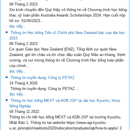
09 Tháng 2 2023
Xin kính chuyển đến Quý thầy cô thông tin về Chương trình học bổng
thạc sỹ toàn phần Australia Awards Scholarships 2024. Hạn cuối nộp
hồ sơ: 01/05/2023...
đọc tiếp...
Thông tin Học bổng Tiến sĩ Chính phủ New Zealand bậc sau đại học
2023
09 Tháng 2 2023
Cơ quan Giáo dục New Zealand (ENZ), Tổng lãnh sự quán New
Zealand, gửi lời chào và lời chúc đầu xuân Quý Mão an khang, thịnh
vượng, và vui mừng thông tin về Chương trình Học bổng toàn phần
của chính...
đọc tiếp...
Thông tin tuyển dụng: Công ty PETAZ
14 Tháng 4 2026
Thông tin tuyển dụng: Công ty PETAZ ...
đọc tiếp...
Thông tin học bổng MEXT và ADB-JSP tại đại học Kyushu, khoa
Nông Nghiệp.
04 Tháng 11 2022
Thông tin chi tiết học bổng MEXT và ADB-JSP tại trường Kyushu,
Nhật Bản 1. Thông tin tại website https://www.agr.kyushu-
u.ac.jp/english/website2020/education/graduate/igp/how-to-apply/ 2.