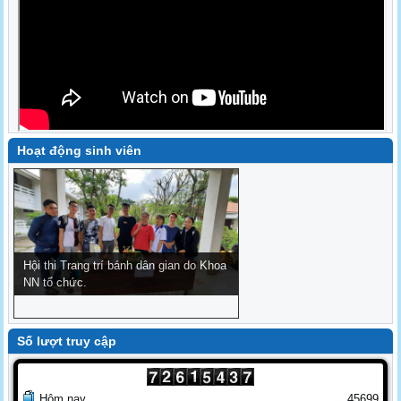
Hoạt động sinh viên
Hội thi Trang trí bánh dân gian do Khoa
V
NEXT
NN tổ chức.
Số lượt truy cập
Hôm nay
45699