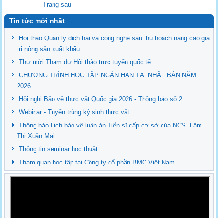
Trang sau
Tin tức mới nhất
Hội thảo Quản lý dịch hại và công nghệ sau thu hoạch nâng cao giá
trị nông sản xuất khẩu
Thư mời Tham dự Hội thảo trực tuyến quốc tế
CHƯƠNG TRÌNH HỌC TẬP NGẮN HẠN TẠI NHẬT BẢN NĂM
2026
Hội nghị Bảo vệ thực vật Quốc gia 2026 - Thông báo số 2
Webinar - Tuyến trùng ký sinh thực vật
Thông báo Lịch bảo vệ luận án Tiến sĩ cấp cơ sở của NCS. Lâm
Thị Xuân Mai
Thông tin seminar học thuật
Tham quan học tập tại Công ty cổ phần BMC Việt Nam