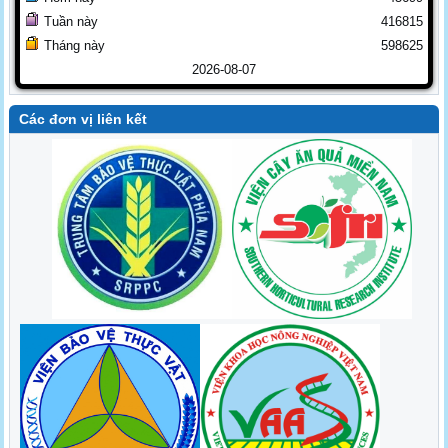
Tuần này
416815
Tháng này
598625
2026-08-07
Các đơn vị liên kết