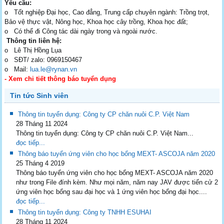
Yêu cầu:
o Tốt nghiệp Đại học, Cao đẳng, Trung cấp chuyên ngành: Trồng trọt,
Bảo vệ thực vật, Nông học, Khoa học cây trồng, Khoa học đất;
o Có thể đi Công tác dài ngày trong và ngoài nước.
T
hông tin liên hệ:
o Lê Thị Hồng Lụa
o SĐT/ zalo: 0969150467
o Mail:
lua.le@rynan.vn
- Xem chi tiết thông báo tuyển dụng
Tin tức Sinh viên
Thông tin tuyển dụng: Công ty CP chăn nuôi C.P. Việt Nam
28 Tháng 11 2024
Thông tin tuyển dụng: Công ty CP chăn nuôi C.P. Việt Nam...
đọc tiếp...
Thông báo tuyển ứng viên cho học bổng MEXT- ASCOJA năm 2020
25 Tháng 4 2019
Thông báo tuyển ứng viên cho học bổng MEXT- ASCOJA năm 2020
như trong File đính kèm. Như mọi năm, năm nay JAV được tiến cử 2
ứng viên học bổng sau đại học và 1 ứng viên học bổng đại học....
đọc tiếp...
Thông tin tuyển dụng: Công ty TNHH ESUHAI
28 Tháng 11 2024