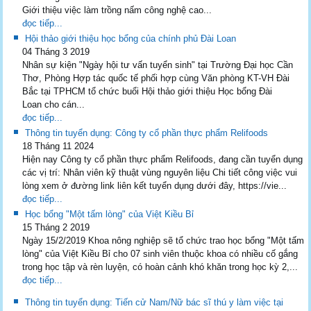
Giới thiệu việc làm trồng nấm công nghệ cao...
đọc tiếp...
Hội thảo giới thiệu học bổng của chính phủ Đài Loan
04 Tháng 3 2019
Nhân sự kiện "Ngày hội tư vấn tuyển sinh" tại Trường Đại học Cần
Thơ, Phòng Hợp tác quốc tế phối hợp cùng Văn phòng KT-VH Đài
Bắc tại TPHCM tổ chức buổi Hội thảo giới thiệu Học bổng Đài
Loan cho cán...
đọc tiếp...
Thông tin tuyển dụng: Công ty cổ phần thực phẩm Relifoods
18 Tháng 11 2024
Hiện nay Công ty cổ phần thực phẩm Relifoods, đang cần tuyển dụng
các vị trí: Nhân viên kỹ thuật vùng nguyên liệu Chi tiết công việc vui
lòng xem ở đường link liên kết tuyển dụng dưới đây, https://vie...
đọc tiếp...
Học bổng "Một tấm lòng" của Việt Kiều Bỉ
15 Tháng 2 2019
Ngày 15/2/2019 Khoa nông nghiệp sẽ tổ chức trao học bổng "Một tấm
lòng" của Việt Kiều Bỉ cho 07 sinh viên thuộc khoa có nhiều cố gắng
trong học tập và rèn luyện, có hoàn cảnh khó khăn trong học kỳ 2,...
đọc tiếp...
Thông tin tuyển dụng: Tiến cử Nam/Nữ bác sĩ thú y làm việc tại