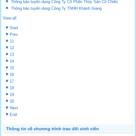
Thông báo tuyển dụng Công Ty Cổ Phần Thủy Sản Cổ Chiên
Thông báo tuyển dụng Công Ty TNHH Khánh Giang
View all
Start
Prev
11
12
13
14
15
16
17
18
19
20
Next
End
Thông tin về chương trình trao đổi sinh viên