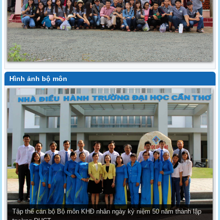
Hình ảnh bộ môn
Tập thể cán bộ Bộ môn KHĐ nhân ngày kỷ niệm 50 năm thành lập