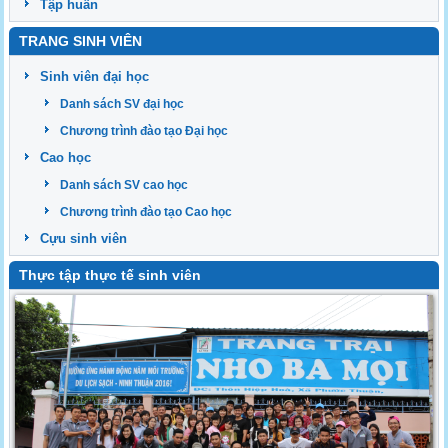
Tập huấn
TRANG SINH VIÊN
Sinh viên đại học
Danh sách SV đại học
Chương trình đào tạo Đại học
Cao học
Danh sách SV cao học
Chương trình đào tạo Cao học
Cựu sinh viên
Thực tập thực tế sinh viên