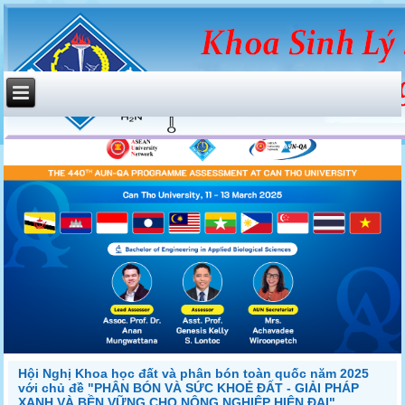
Hội Nghị Khoa học đất và phân bón toàn quốc năm 2025
với chủ đề "PHÂN BÓN VÀ SỨC KHOẺ ĐẤT - GIẢI PHÁP
XANH VÀ BỀN VỮNG CHO NÔNG NGHIỆP HIỆN ĐẠI"