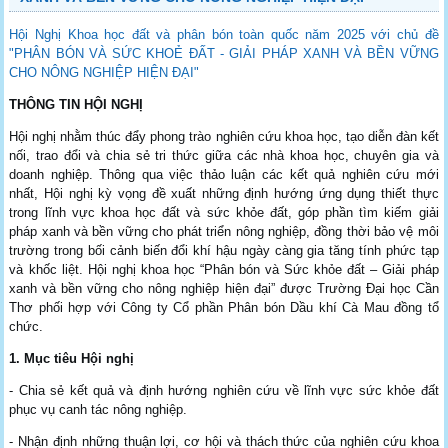
Hội Nghị Khoa học đất và phân bón toàn quốc năm 2025 với chủ đề
"PHÂN BÓN VÀ SỨC KHOẺ ĐẤT - GIẢI PHÁP XANH VÀ BỀN VỮNG
CHO NÔNG NGHIỆP HIỆN ĐẠI"
THÔNG TIN HỘI NGHỊ
Hội nghị nhằm thúc đẩy phong trào nghiên cứu khoa học, tạo diễn đàn kết
nối, trao đổi và chia sẻ tri thức giữa các nhà khoa học, chuyên gia và
doanh nghiệp. Thông qua việc thảo luận các kết quả nghiên cứu mới
nhất, Hội nghị kỳ vọng đề xuất những định hướng ứng dụng thiết thực
trong lĩnh vực khoa học đất và sức khỏe đất, góp phần tìm kiếm giải
pháp xanh và bền vững cho phát triển nông nghiệp, đồng thời bảo vệ môi
trường trong bối cảnh biến đổi khí hậu ngày càng gia tăng tính phức tạp
và khốc liệt. Hội nghị khoa học “Phân bón và Sức khỏe đất – Giải pháp
xanh và bền vững cho nông nghiệp hiện đại” được Trường Đại học Cần
Thơ phối hợp với Công ty Cổ phần Phân bón Dầu khí Cà Mau đồng tổ
chức.
1. Mục tiêu Hội nghị
- Chia sẻ kết quả và định hướng nghiên cứu về lĩnh vực sức khỏe đất
phục vụ canh tác nông nghiệp.
- Nhận định những thuận lợi, cơ hội và thách thức của nghiên cứu khoa