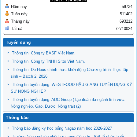
Hôm nay
59734
Tuần này
511402
Tháng này
693212
Tất cả
72710024
Tuyển dụng
Thông tin: Công ty BASF Việt Nam.
Thông tin: Công ty TNHH Sitto Việt Nam.
Thông tin: De Heus chính thức khởi động Chương trình Thực tập
sinh – Batch 2, 2026
Thông tin tuyển dụng: WESTFOOD HẬU GIANG TUYỂN DỤNG KỸ
SƯ NÔNG NGHIỆP
Thông tin tuyển dụng: ADC Group (Tập đoàn đa ngành lĩnh vực:
Nông nghiệp, Gạo, Dược, Nông trại) (2)
Thông báo
Thông báo đăng ký học bổng Nagao năm học 2026-2027
Trường Nông nghiệp phối hợp cùng Công ty LASI tổ chức buổi