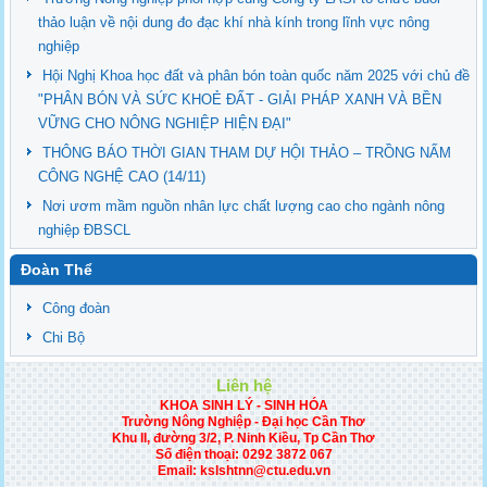
thảo luận về nội dung đo đạc khí nhà kính trong lĩnh vực nông
nghiệp
Hội Nghị Khoa học đất và phân bón toàn quốc năm 2025 với chủ đề
"PHÂN BÓN VÀ SỨC KHOẺ ĐẤT - GIẢI PHÁP XANH VÀ BỀN
VỮNG CHO NÔNG NGHIỆP HIỆN ĐẠI"
THÔNG BÁO THỜI GIAN THAM DỰ HỘI THẢO – TRỒNG NẤM
CÔNG NGHỆ CAO (14/11)
Nơi ươm mầm nguồn nhân lực chất lượng cao cho ngành nông
nghiệp ĐBSCL
Đoàn Thể
Công đoàn
Chi Bộ
Liên hệ
KHOA SINH LÝ - SINH HÓA
Trường Nông Nghiệp - Đại học Cần Thơ
Khu II, đường 3/2, P. Ninh Kiều, Tp Cần Thơ
Số điện thoại:
0292 3872 067
Email: kslshtnn@ctu.edu.vn