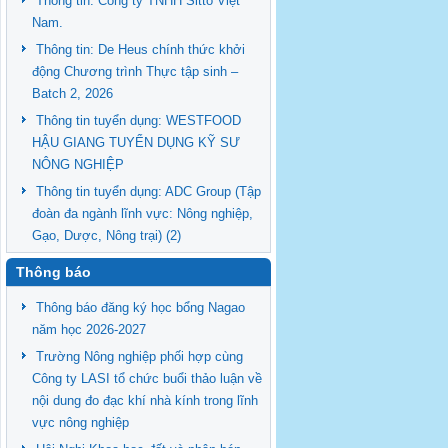
Thông tin: Công ty TNHH Sitto Việt
Nam.
Thông tin: De Heus chính thức khởi
động Chương trình Thực tập sinh –
Batch 2, 2026
Thông tin tuyển dụng: WESTFOOD
HẬU GIANG TUYỂN DỤNG KỸ SƯ
NÔNG NGHIỆP
Thông tin tuyển dụng: ADC Group (Tập
đoàn đa ngành lĩnh vực: Nông nghiệp,
Gạo, Dược, Nông trại) (2)
Thông báo
Thông báo đăng ký học bổng Nagao
năm học 2026-2027
Trường Nông nghiệp phối hợp cùng
Công ty LASI tổ chức buổi thảo luận về
nội dung đo đạc khí nhà kính trong lĩnh
vực nông nghiệp