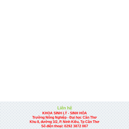
Liên hệ
KHOA SINH LÝ - SINH HÓA
Trường Nông Nghiệp - Đại học Cần Thơ
Khu II, đường 3/2, P. Ninh Kiều, Tp Cần Thơ
Số điện thoại:
0292 3872 067