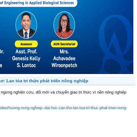
: Lan tỏa tri thức phát triển nông nghiệp
ngừng nghiên cứu, đổi mới và chuyển giao tri thức vì nền nông nghiệp
deo/truong-nong-nghiep--dai-hoc-can-tho-lan-toa-tri-thuc-phat-trien-nong-