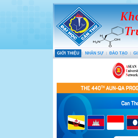
GIỚI THIỆU
NHÂN SỰ
ĐÀO TẠO
GI