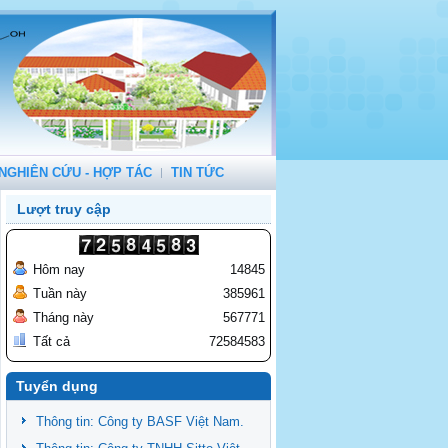
NGHIÊN CỨU - HỢP TÁC
TIN TỨC
Lượt truy cập
Hôm nay
14845
Tuần này
385961
Tháng này
567771
Tất cả
72584583
Tuyển dụng
Thông tin: Công ty BASF Việt Nam.