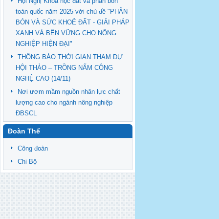
Hội Nghị Khoa học đất và phân bón
toàn quốc năm 2025 với chủ đề "PHÂN
BÓN VÀ SỨC KHOẺ ĐẤT - GIẢI PHÁP
XANH VÀ BỀN VỮNG CHO NÔNG
NGHIỆP HIỆN ĐẠI"
THÔNG BÁO THỜI GIAN THAM DỰ
HỘI THẢO – TRỒNG NẤM CÔNG
NGHỆ CAO (14/11)
Nơi ươm mầm nguồn nhân lực chất
lượng cao cho ngành nông nghiệp
ĐBSCL
Đoàn Thể
Công đoàn
Chi Bộ