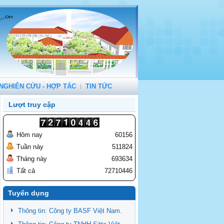
NGHIÊN CỨU - HỢP TÁC
TIN TỨC
Lượt truy cập
Hôm nay
60156
Tuần này
511824
Tháng này
693634
Tất cả
72710446
Tuyển dụng
Thông tin: Công ty BASF Việt Nam.