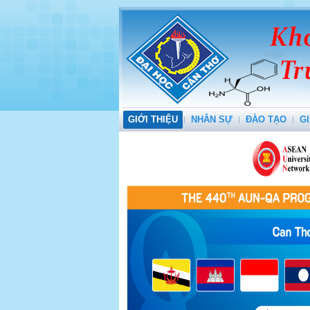
GIỚI THIỆU
NHÂN SỰ
ĐÀO TẠO
GI