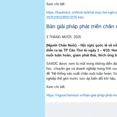
Xem chi tiết:
https://baotintuc.vn/kinh-te/khai-mac-hoi-nghi
20251001195013276.htm
Bàn giải pháp phát triển chăn 
3 THÁNG MƯỜI, 2025
(Người Chăn Nuôi) – Hội nghị quốc tế về n
diễn ra tại TP Cần Thơ từ ngày 1 – 4/10. Hơ
nuôi tuần hoàn, giảm phát thải, thích ứng b
SAADC được xem là một trong những diễn đàn 
học, chuyên gia và doanh nghiệp trong lĩnh v
đề “Hệ thống sản xuất chăn nuôi tuần hoàn: Gi
nghiệp thế giới trước sức ép biến đổi khí hậu
Xem chi tiết:
https://nguoichannuoi.vn/ban-giai-phap-phat-tr