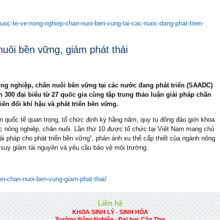
-quoc-te-ve-nong-nghiep-chan-nuoi-ben-vung-tai-cac-nuoc-dang-phat-trien-
nuôi bền vững, giảm phát thải
ông nghiệp, chăn nuôi bền vững tại các nước đang phát triển (SAADC)
n 300 đại biểu từ 27 quốc gia cùng tập trung thảo luận giải pháp chăn
iến đổi khí hậu và phát triển bền vững.
quốc tế quan trọng, tổ chức định kỳ hằng năm, quy tụ đông đảo giới khoa
ực nông nghiệp, chăn nuôi. Lần thứ 10 được tổ chức tại Việt Nam mang chủ
ải pháp cho phát triển bền vững”, phản ánh xu thế cấp thiết của ngành nông
, suy giảm tài nguyên và yêu cầu bảo vệ môi trường.
ien-chan-nuoi-ben-vung-giam-phat-thai/
Liên hệ
KHOA SINH LÝ - SINH HÓA
Trường Nông Nghiệp - Đại học Cần Thơ