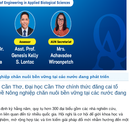
ghiệp chăn nuôi bền vững tại các nước đang phát triển
ố Cần Thơ, Đại học Cần Thơ chính thức đăng cai tổ
 về Nông nghiệp chăn nuôi bền vững tại các nước đang
 định kỳ hằng năm, quy tụ hơn 300 đại biểu gồm các nhà nghiên cứu,
 liên quan đến từ nhiều quốc gia. Hội nghị là cơ hội để giới khoa học và
h nghiệm, mở rộng hợp tác và tìm kiếm giải pháp đổi mới nhằm hướng đến một