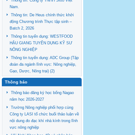
Thông tin: Công ty TNHH Sitto Việt
Nam.
Thông tin: De Heus chính thức khởi
động Chương trình Thực tập sinh –
Batch 2, 2026
Thông tin tuyển dụng: WESTFOOD
HẬU GIANG TUYỂN DỤNG KỸ SƯ
NÔNG NGHIỆP
Thông tin tuyển dụng: ADC Group (Tập
đoàn đa ngành lĩnh vực: Nông nghiệp,
Gạo, Dược, Nông trại) (2)
Thông báo
Thông báo đăng ký học bổng Nagao
năm học 2026-2027
Trường Nông nghiệp phối hợp cùng
Công ty LASI tổ chức buổi thảo luận về
nội dung đo đạc khí nhà kính trong lĩnh
vực nông nghiệp