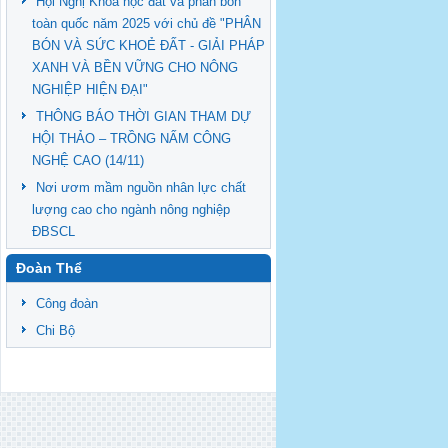
Hội Nghị Khoa học đất và phân bón
toàn quốc năm 2025 với chủ đề "PHÂN
BÓN VÀ SỨC KHOẺ ĐẤT - GIẢI PHÁP
XANH VÀ BỀN VỮNG CHO NÔNG
NGHIỆP HIỆN ĐẠI"
THÔNG BÁO THỜI GIAN THAM DỰ
HỘI THẢO – TRỒNG NẤM CÔNG
NGHỆ CAO (14/11)
Nơi ươm mầm nguồn nhân lực chất
lượng cao cho ngành nông nghiệp
ĐBSCL
Đoàn Thể
Công đoàn
Chi Bộ