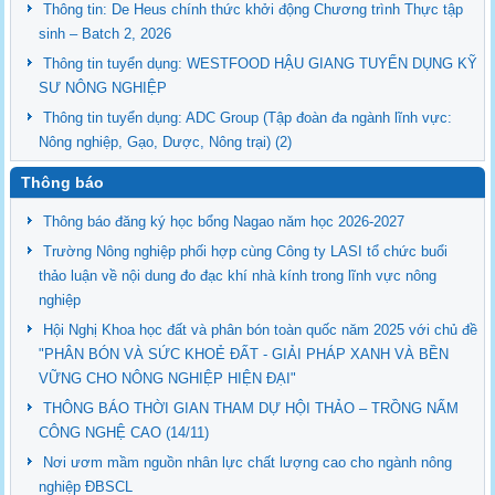
Thông tin: De Heus chính thức khởi động Chương trình Thực tập
sinh – Batch 2, 2026
Thông tin tuyển dụng: WESTFOOD HẬU GIANG TUYỂN DỤNG KỸ
SƯ NÔNG NGHIỆP
Thông tin tuyển dụng: ADC Group (Tập đoàn đa ngành lĩnh vực:
Nông nghiệp, Gạo, Dược, Nông trại) (2)
Thông báo
Thông báo đăng ký học bổng Nagao năm học 2026-2027
Trường Nông nghiệp phối hợp cùng Công ty LASI tổ chức buổi
thảo luận về nội dung đo đạc khí nhà kính trong lĩnh vực nông
nghiệp
Hội Nghị Khoa học đất và phân bón toàn quốc năm 2025 với chủ đề
"PHÂN BÓN VÀ SỨC KHOẺ ĐẤT - GIẢI PHÁP XANH VÀ BỀN
VỮNG CHO NÔNG NGHIỆP HIỆN ĐẠI"
THÔNG BÁO THỜI GIAN THAM DỰ HỘI THẢO – TRỒNG NẤM
CÔNG NGHỆ CAO (14/11)
Nơi ươm mầm nguồn nhân lực chất lượng cao cho ngành nông
nghiệp ĐBSCL