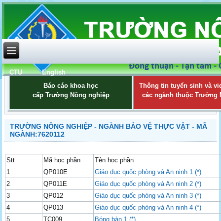
CTU
English
Báo cáo khoa học
Thông tin tuyển sinh và vi
cấp Trường Nông nghiệp
các ngành thuộc Trường
TRƯỜNG NÔNG NGHIỆP - NGÀNH BẢO VỆ THỰC VẬT - MÃ
NGÀNH:7620112
Stt
Mã học phần
Tên học phần
1
QP010E
Giáo dục quốc phòng và An ninh 1 (*)
2
QP011E
Giáo dục quốc phòng và An ninh 2 (*)
3
QP012
Giáo dục quốc phòng và An ninh 3 (*)
4
QP013
Giáo dục quốc phòng và An ninh 4 (*)
5
TC009
Bóng bàn 1 (*)