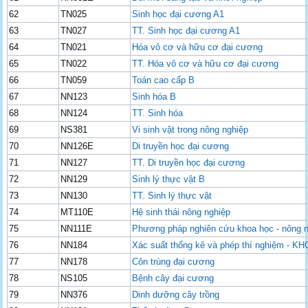
62
TN025
Sinh học đại cương A1
63
TN027
TT. Sinh học đại cương A1
64
TN021
Hóa vô cơ và hữu cơ đại cương
65
TN022
TT. Hóa vô cơ và hữu cơ đại cương
66
TN059
Toán cao cấp B
67
NN123
Sinh hóa B
68
NN124
TT. Sinh hóa
69
NS381
Vi sinh vật trong nông nghiệp
70
NN126E
Di truyền học đại cương
71
NN127
TT. Di truyền học đại cương
72
NN129
Sinh lý thực vật B
73
NN130
TT. Sinh lý thực vật
74
MT110E
Hệ sinh thái nông nghiệp
75
NN111E
Phương pháp nghiên cứu khoa học - nông 
76
NN184
Xác suất thống kê và phép thí nghiệm - K
77
NN178
Côn trùng đại cương
78
NS105
Bệnh cây đại cương
79
NN376
Dinh dưỡng cây trồng