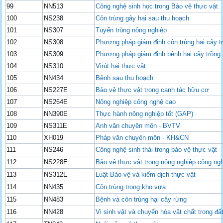
99
NN513
Công nghệ sinh học trong Bảo vệ thực vật
100
NS238
Côn trùng gây hại sau thu hoạch
101
NS307
Tuyến trùng nông nghiệp
102
NS308
Phương pháp giám định côn trùng hại cây t
103
NS309
Phương pháp giám định bệnh hại cây trồng
104
NS310
Virút hại thực vật
105
NN434
Bệnh sau thu hoạch
106
NS227E
Bảo vệ thực vật trong canh tác hữu cơ
107
NS264E
Nông nghiệp công nghệ cao
108
NN390E
Thực hành nông nghiệp tốt (GAP)
109
NS311E
Anh văn chuyên môn - BVTV
110
XH019
Pháp văn chuyên môn - KH&CN
111
NS246
Công nghệ sinh thái trong bảo vệ thực vật
112
NS228E
Bảo vệ thực vật trong nông nghiệp công ng
113
NS312E
Luật Bảo vệ và kiểm dịch thực vật
114
NN435
Côn trùng trong kho vựa
115
NN483
Bệnh và côn trùng hại cây rừng
116
NN428
Vi sinh vật và chuyển hóa vật chất trong đấ