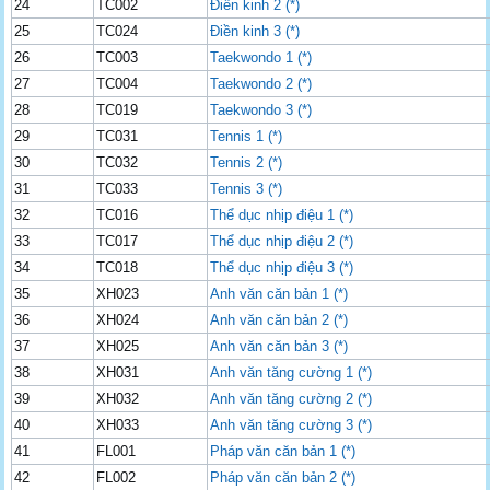
24
TC002
Điền kinh 2 (*)
25
TC024
Điền kinh 3 (*)
26
TC003
Taekwondo 1 (*)
27
TC004
Taekwondo 2 (*)
28
TC019
Taekwondo 3 (*)
29
TC031
Tennis 1 (*)
30
TC032
Tennis 2 (*)
31
TC033
Tennis 3 (*)
32
TC016
Thể dục nhịp điệu 1 (*)
33
TC017
Thể dục nhịp điệu 2 (*)
34
TC018
Thể dục nhịp điệu 3 (*)
35
XH023
Anh văn căn bản 1 (*)
36
XH024
Anh văn căn bản 2 (*)
37
XH025
Anh văn căn bản 3 (*)
38
XH031
Anh văn tăng cường 1 (*)
39
XH032
Anh văn tăng cường 2 (*)
40
XH033
Anh văn tăng cường 3 (*)
41
FL001
Pháp văn căn bản 1 (*)
42
FL002
Pháp văn căn bản 2 (*)