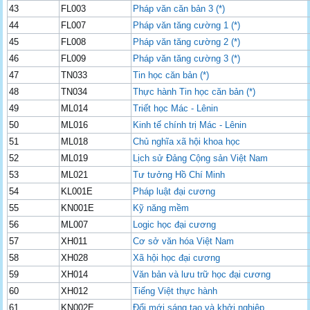
43
FL003
Pháp văn căn bản 3 (*)
44
FL007
Pháp văn tăng cường 1 (*)
45
FL008
Pháp văn tăng cường 2 (*)
46
FL009
Pháp văn tăng cường 3 (*)
47
TN033
Tin học căn bản (*)
48
TN034
Thực hành Tin học căn bản (*)
49
ML014
Triết học Mác - Lênin
50
ML016
Kinh tế chính trị Mác - Lênin
51
ML018
Chủ nghĩa xã hội khoa học
52
ML019
Lịch sử Đảng Cộng sản Việt Nam
53
ML021
Tư tưởng Hồ Chí Minh
54
KL001E
Pháp luật đại cương
55
KN001E
Kỹ năng mềm
56
ML007
Logic học đại cương
57
XH011
Cơ sở văn hóa Việt Nam
58
XH028
Xã hội học đại cương
59
XH014
Văn bản và lưu trữ học đại cương
60
XH012
Tiếng Việt thực hành
61
KN002E
Đổi mới sáng tạo và khởi nghiệp