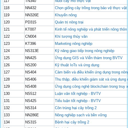
117
TN340
Nuôi cấy mô thực vật
118
NN432
Chọn giống cây trồng trong bảo vệ thực vật
119
NN326E
Khuyến nông
120
PD315
Quản trị nông trại
121
KT007
Kinh tế nông nghiệp và phát triển nông thôn
122
CN004
Khí tượng thủy văn
123
KT396
Marketing nông nghiệp
124
NS313E
Kỹ năng giao tiếp trong nông nghiệp
125
NN425
Ứng dụng GIS và Viễn thám trong BVTV
126
NS200
Kỹ thuật IoTs và ứng dụng
127
NS404
Cảm biến và điều khiển ứng dụng trong nôn
128
NS406
Thu thập, điều khiển giám sát và ứng dụng 
129
NS408
Ứng dụng công nghệ blockchain trong truy
130
NS512
Luận văn tốt nghiệp - BVTV
131
NS425
Tiểu luận tốt nghiệp - BVTV
132
NS314
Côn trùng hại cây trồng 2
133
NN286E
Nông nghiệp sạch và bền vững
134
NS315
Bệnh hại cây trồng 2