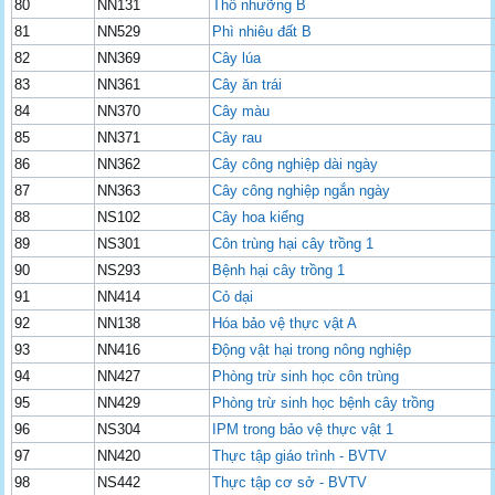
80
NN131
Thổ nhưỡng B
81
NN529
Phì nhiêu đất B
82
NN369
Cây lúa
83
NN361
Cây ăn trái
84
NN370
Cây màu
85
NN371
Cây rau
86
NN362
Cây công nghiệp dài ngày
87
NN363
Cây công nghiệp ngắn ngày
88
NS102
Cây hoa kiểng
89
NS301
Côn trùng hại cây trồng 1
90
NS293
Bệnh hại cây trồng 1
91
NN414
Cỏ dại
92
NN138
Hóa bảo vệ thực vật A
93
NN416
Động vật hại trong nông nghiệp
94
NN427
Phòng trừ sinh học côn trùng
95
NN429
Phòng trừ sinh học bệnh cây trồng
96
NS304
IPM trong bảo vệ thực vật 1
97
NN420
Thực tập giáo trình - BVTV
98
NS442
Thực tập cơ sở - BVTV