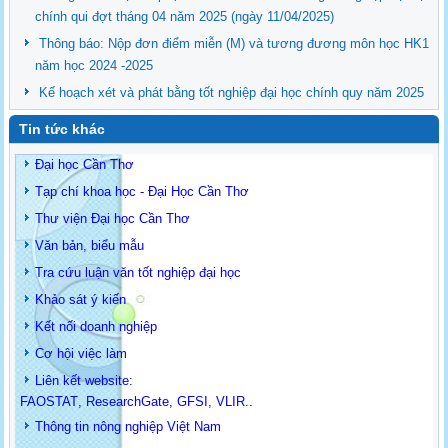
chính qui đợt tháng 04 năm 2025 (ngày 11/04/2025)
Thông báo: Nộp đơn điểm miễn (M) và tương đương môn học HK1
năm học 2024 -2025
Kế hoạch xét và phát bằng tốt nghiệp đại học chính quy năm 2025
Tin tức khác
Đại học Cần Thơ
Tạp chí khoa học - Đại Học Cần Thơ
Thư viện Đại học Cần Thơ
Văn bản, biểu mẫu
Tra cứu luận văn tốt nghiệp đại học
Khảo sát ý kiến
Kết nối doanh nghiệp
Cơ hội việc làm
Liên kết website:
FAOSTAT
,
ResearchGate
,
GFSI
,
VLIR
..
Thông tin
nông nghiệp Việt Nam