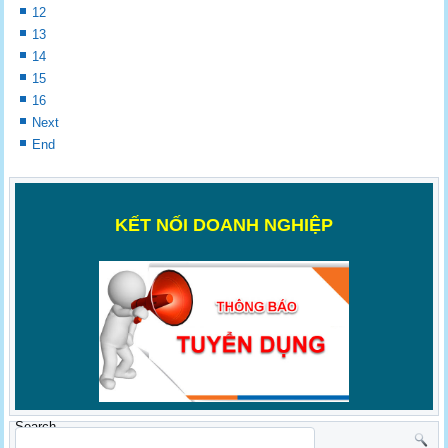
12
13
14
15
16
Next
End
K
ẾT NỐI DOANH NGHIỆP
Search