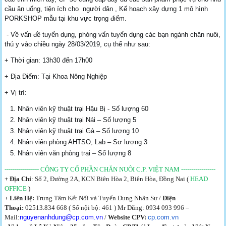
cầu ăn uống, tiện ích cho người dân , Kế hoạch xây dựng 1 mô hình
PORKSHOP mẫu tại khu vực trọng điểm.
- Về vấn đề tuyển dụng, phỏng vấn tuyển dụng các bạn ngành chăn nuôi,
thú y vào chiều ngày 28/03/2019, cụ thể như sau:
+ Thời gian: 13h30 đến 17h00
+ Địa Điểm: Tại Khoa Nông Nghiệp
+ Vị trí:
Nhân viên kỹ thuật trại Hậu Bị - Số lượng 60
Nhân viên kỹ thuật trại Nái – Số lượng 5
Nhân viên kỹ thuật trại Gà – Số lượng 10
Nhân viên phòng AHTSO, Lab – Sơ lượng 3
Nhân viên văn phòng trại – Số lượng 8
-----------------
CÔNG TY CỔ PHẦN CHĂN NUÔI C.P. VIỆT NAM
-----------------
+
Địa Chỉ
: Số 2, Đường 2A, KCN Biên Hòa 2, Biên Hòa, Đồng Nai (
HEAD
OFFICE
)
+ Liên Hệ
:
Trung Tâm Kết Nối và Tuyển Dụng Nhân Sự /
Điện
Thoại:
02513.834 668 ( Số nội bộ: 4
61
)
Mr Dũng: 0934 093 996 –
Mail:
nguyenanhdung@cp.com.vn
/
Website CPV:
cp.com.vn