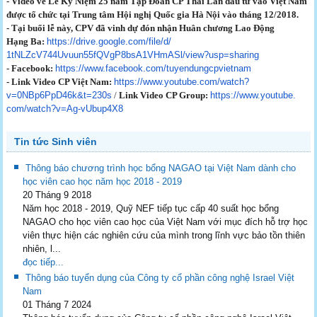
-
Video về Lễ Kỷ Niệm 25 năm Tập Đoàn CP Thái Lan đầu tư vào Việt Nam
được tổ chức tại
Trung tâm Hội nghị Quốc gia Hà Nội vào tháng 12/2018.
-
Tại buổi lễ này, CPV đã vinh dự đón nhận Huân chương Lao Động
Hạng
Ba:
https://drive.google.com/
file/d/
1tNLZcV744Uvuun55fQVgP8bsA1VHm
ASl/view?usp=sharing
-
Facebook:
https://www.
facebook.com/
tuyendungcpvietnam
-
Link Video CP Việt Nam:
https://www.youtube.com/
watch?
v=0NBp6PpD46k&t=230s
/
Link
Video
CP Group:
https://www.youtube.
com/watch?v=Ag-vUbup4X8
Tin tức Sinh viên
Thông báo chương trình học bổng NAGAO tại Việt Nam dành cho
học viên cao học năm học 2018 - 2019
20 Tháng 9 2018
Năm học 2018 - 2019, Quỹ NEF tiếp tục cấp 40 suất học bổng
NAGAO cho học viên cao học của Việt Nam với mục đích hỗ trợ học
viên thực hiện các nghiên cứu của mình trong lĩnh vực bảo tồn thiên
nhiên, l...
đọc tiếp...
Thông báo tuyển dụng của Công ty cổ phần công nghệ Israel Việt
Nam
01 Tháng 7 2024