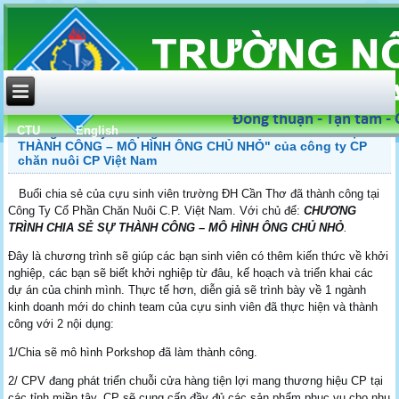
CTU
English
Thông báo tuyển dụng và "CHƯƠNG TRÌNH CHIA SẺ SỰ
THÀNH CÔNG – MÔ HÌNH ÔNG CHỦ NHỎ" của công ty CP
chăn nuôi CP Việt Nam
Buổi chia sẻ của cựu sinh viên trường ĐH Cần Thơ đã thành công tại
Công Ty Cổ Phần Chăn Nuôi C.P. Việt Nam. Với chủ để:
CHƯƠNG
TRÌNH CHIA SẺ SỰ THÀNH CÔNG – MÔ HÌNH ÔNG CHỦ NHỎ
.
Đây là chương trình sẽ giúp các bạn sinh viên có thêm kiến thức về khởi
nghiệp, các bạn sẽ biết khởi nghiệp từ đâu, kế hoạch và triển khai các
dự án của chinh mình. Thực tế hơn, diễn giả sẽ trình bày về 1 ngành
kinh doanh mới do chinh team của cựu sinh viên đã thực hiện và thành
công với 2 nội dụng:
1/Chia sẽ mô hình Porkshop đã làm thành công.
2/ CPV đang phát triển chuỗi cửa hàng tiện lợi mang thương hiệu CP tại
các tỉnh miền tây, CP sẽ cung cấp đầy đủ các sản phẩm phục vụ cho nhu