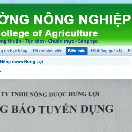
g tin học bổng
Hỗ trợ sinh viên
Biểu mẫu
Hệ thống quản lý
E
H Nông dược Hưng Lợi
u: