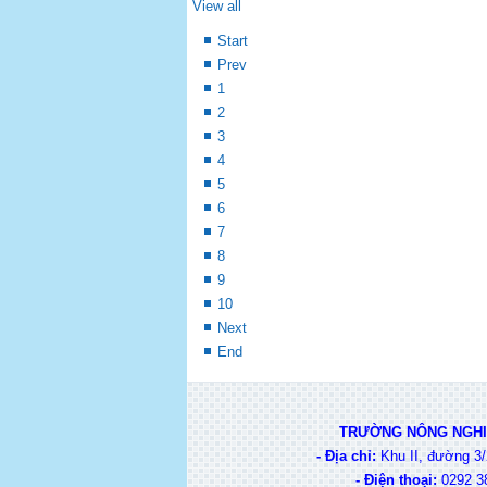
View all
Start
Prev
1
2
3
4
5
6
7
8
9
10
Next
End
TRƯỜNG NÔNG NGHIỆ
- Địa chỉ:
Khu II, đường 3/
-
Điện thoại:
0292 38