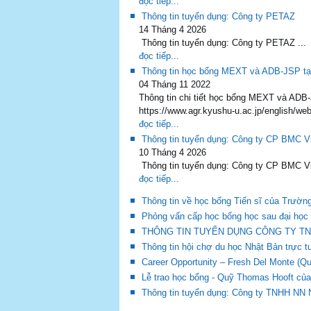
đọc tiếp...
Thông tin tuyển dụng: Công ty PETAZ
14 Tháng 4 2026
Thông tin tuyển dụng: Công ty PETAZ ...
đọc tiếp...
Thông tin học bổng MEXT và ADB-JSP tại
04 Tháng 11 2022
Thông tin chi tiết học bổng MEXT và ADB-
https://www.agr.kyushu-u.ac.jp/english/web
đọc tiếp...
Thông tin tuyển dụng: Công ty CP BMC V
10 Tháng 4 2026
Thông tin tuyển dụng: Công ty CP BMC Việ
đọc tiếp...
Thông tin về học bổng Tiến sĩ của Trườn
Phỏng vấn cấp học bổng học sau đại học 
THÔNG TIN TUYỂN DỤNG CÔNG TY TN
Thông tin hội chợ du học Nhật Bản trực 
Career Opportunity – Fresh Del Monte (Qu
Lễ trao học bổng - Quỹ Thomas Hooft của
Thông tin tuyển dụng: Công ty TNHH NN