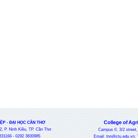
College of Agricu
P - ĐẠI HỌC CẦN THƠ
2, P. Ninh Kiều, TP. Cần Thơ
Campus II, 3/2 street, Ni
31166 - 0292 3830985
Email: tnn@ctu.edu.vn; Tel: