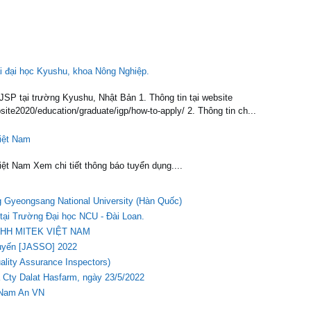
 đại học Kyushu, khoa Nông Nghiệp.
JSP tại trường Kyushu, Nhật Bản 1. Thông tin tại website
site2020/education/graduate/igp/how-to-apply/ 2. Thông tin ch...
iệt Nam
t Nam Xem chi tiết thông báo tuyển dụng....
g Gyeongsang National University (Hàn Quốc)
tại Trường Đại học NCU - Đài Loan.
HH MITEK VIỆT NAM
tuyến [JASSO] 2022
ality Assurance Inspectors)
 Cty Dalat Hasfarm, ngày 23/5/2022
 Nam An VN