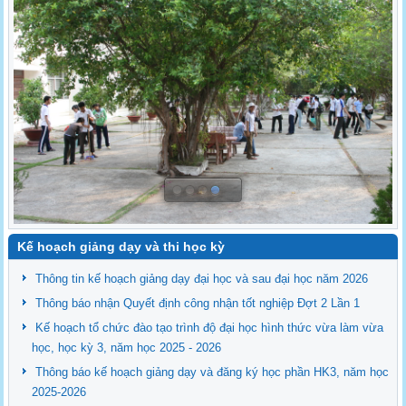
Kế hoạch giảng dạy và thi học kỳ
Thông tin kế hoạch giảng dạy đại học và sau đại học năm 2026
Thông báo nhận Quyết định công nhận tốt nghiệp Đợt 2 Lần 1
Kế hoạch tổ chức đào tạo trình độ đại học hình thức vừa làm vừa
học, học kỳ 3, năm học 2025 - 2026
Thông báo kế hoạch giảng dạy và đăng ký học phần HK3, năm học
2025-2026