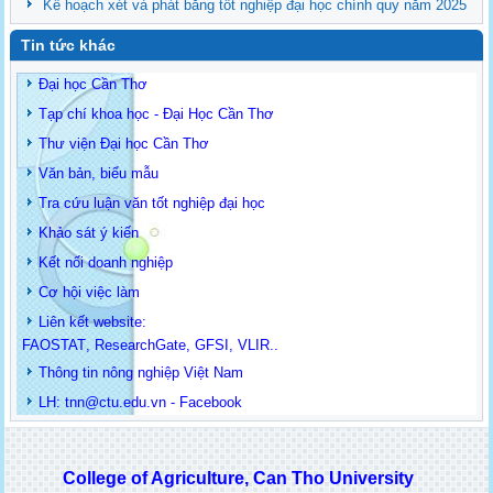
Kế hoạch xét và phát bằng tốt nghiệp đại học chính quy năm 2025
Tin tức khác
Đại học Cần Thơ
Tạp chí khoa học - Đại Học Cần Thơ
Thư viện Đại học Cần Thơ
Văn bản, biểu mẫu
Tra cứu luận văn tốt nghiệp đại học
Khảo sát ý kiến
Kết nối doanh nghiệp
Cơ hội việc làm
Liên kết website:
FAOSTAT
,
ResearchGate
,
GFSI
,
VLIR
..
Thông tin
nông nghiệp Việt Nam
LH: t
nn@ctu.edu.vn
-
Facebook
College of Agriculture, Can Tho University