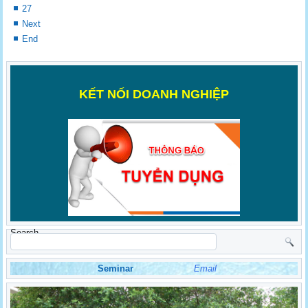
27
Next
End
K
ẾT NỐI DOANH NGHIỆP
Search
Seminar
Email