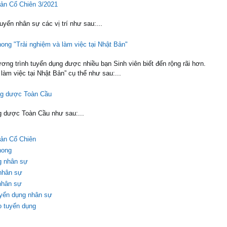
sản Cổ Chiên 3/2021
yển nhân sự các vị trí như sau:...
ong "Trải nghiệm và làm việc tại Nhật Bản"
ng trình tuyển dụng được nhiều bạn Sinh viên biết đến rộng rãi hơn.
làm việc tại Nhật Bản” cụ thể như sau:...
ông dược Toàn Cầu
ng dược Toàn Cầu như sau:...
ản Cổ Chiên
hong
g nhân sự
 nhân sự
nhân sự
yển dụng nhân sự
o tuyển dụng