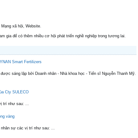
h Mạng xã hội, Website.
 gia để có thêm nhiều cơ hội phát triển nghề nghiệp trong tương lai.
RYNAN Smart Fertilizers
 được sáng lập bởi Doanh nhân - Nhà khoa học - Tiến sĩ Nguyễn Thanh Mỹ.
 của Cty SULECO
 trí như sau: ...
ông vàng
hân sự các vị trí như sau: ...