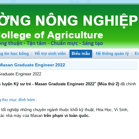
g tin học bổng
Hỗ trợ sinh viên
Biểu mẫu
Hệ thống quản lý
E
 Masan Graduate Engineer 2022
Graduate Engineer 2022
 luyện Kỹ sư trẻ - Masan Graduate Engineer 2022" (Mùa thứ 2)
đã chính
g
thư mục đính kèm
.
tốt nghiệp những chuyên ngành thuộc khối kỹ thuật, Hóa Học, Vi Sinh,
 các nhà máy của Masan
trên phạm vi toàn quốc.