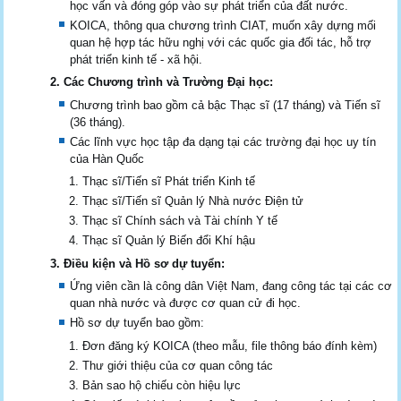
học vấn và đóng góp vào sự phát triển của đất nước.
KOICA, thông qua chương trình CIAT, muốn xây dựng mối
quan hệ hợp tác hữu nghị với các quốc gia đối tác, hỗ trợ
phát triển kinh tế - xã hội.
2. Các Chương trình và Trường Đại học:
Chương trình bao gồm cả bậc Thạc sĩ (17 tháng) và Tiến sĩ
(36 tháng).
Các lĩnh vực học tập đa dạng tại các trường đại học uy tín
của Hàn Quốc
Thạc sĩ/Tiến sĩ Phát triển Kinh tế
Thạc sĩ/Tiến sĩ Quản lý Nhà nước Điện tử
Thạc sĩ Chính sách và Tài chính Y tế
Thạc sĩ Quản lý Biến đổi Khí hậu
3. Điều kiện và Hồ sơ dự tuyển:
Ứng viên cần là công dân Việt Nam, đang công tác tại các cơ
quan nhà nước và được cơ quan cử đi học.
Hồ sơ dự tuyển bao gồm:
Đơn đăng ký KOICA (theo mẫu, file thông báo đính kèm)
Thư giới thiệu của cơ quan công tác
Bản sao hộ chiếu còn hiệu lực