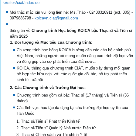
kr/sites/ciat/index.do
Mọi thắc mắc xin vui lòng liên hệ: Ms.Thảo - 02438316911 (ext. 305) -
0979886798 -
koicavn.ciat@gmail.com
thông tin về
Chương trình Học bổng KOICA bậc Thạc sĩ và Tiến sĩ
năm 2025
1. Đối tượng và Mục tiêu của Chương trình:
Chương trình học bổng KOICA hướng đến các cán bộ chính phủ
Việt Nam, những người có mong muốn nâng cao trình độ học vấn
và đóng góp vào sự phát triển của đất nước.
KOICA, thông qua chương trình CIAT, muốn xây dựng mối quan
hệ hợp tác hữu nghị với các quốc gia đối tác, hỗ trợ phát triển
kinh tế - xã hội.
2. Các Chương trình và Trường Đại học:
Chương trình bao gồm cả bậc Thạc sĩ (17 tháng) và Tiến sĩ (36
tháng).
Các lĩnh vực học tập đa dạng tại các trường đại học uy tín của
Hàn Quốc
Thạc sĩ/Tiến sĩ Phát triển Kinh tế
Thạc sĩ/Tiến sĩ Quản lý Nhà nước Điện tử
Thạc sĩ Chính sách và Tài chính Y tế