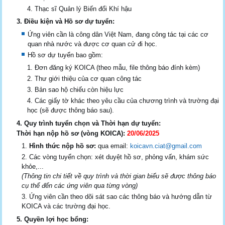
Thạc sĩ Quản lý Biến đổi Khí hậu
3. Điều kiện và Hồ sơ dự tuyển:
Ứng viên cần là công dân Việt Nam, đang công tác tại các cơ
quan nhà nước và được cơ quan cử đi học.
Hồ sơ dự tuyển bao gồm:
Đơn đăng ký KOICA (theo mẫu, file thông báo đính kèm)
Thư giới thiệu của cơ quan công tác
Bản sao hộ chiếu còn hiệu lực
Các giấy tờ khác theo yêu cầu của chương trình và trường đại
học (sẽ được thông báo sau).
4. Quy trình tuyển chọn và Thời hạn dự tuyển:
Thời hạn nộp hồ sơ (vòng KOICA):
20/06/2025
Hình thức nộp hồ sơ:
qua email:
koicavn.ciat@gmail.com
Các vòng tuyển chọn: xét duyệt hồ sơ, phỏng vấn, khám sức
khỏe,...
(Thông tin chi tiết về quy trình và thời gian biểu sẽ được thông báo
cụ thể đến các ứng viên qua từng vòng)
Ứng viên cần theo dõi sát sao các thông báo và hướng dẫn từ
KOICA và các trường đại học.
5. Quyền lợi học bổng: