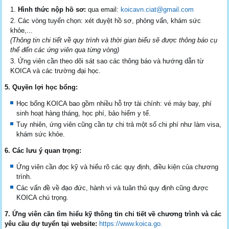
Hình thức nộp hồ sơ:
qua email:
koicavn.ciat@gmail.com
Các vòng tuyển chọn: xét duyệt hồ sơ, phỏng vấn, khám sức
khỏe,...
(Thông tin chi tiết về quy trình và thời gian biểu sẽ được thông báo cụ
thể đến các ứng viên qua từng vòng)
Ứng viên cần theo dõi sát sao các thông báo và hướng dẫn từ
KOICA và các trường đại học.
5. Quyền lợi học bổng:
Học bổng KOICA bao gồm nhiều hỗ trợ tài chính: vé máy bay, phí
sinh hoạt hàng tháng, học phí, bảo hiểm y tế.
Tuy nhiên, ứng viên cũng cần tự chi trả một số chi phí như làm visa,
khám sức khỏe.
6. Các lưu ý quan trọng:
Ứng viên cần đọc kỹ và hiểu rõ các quy định, điều kiện của chương
trình.
Các vấn đề về đạo đức, hành vi và tuân thủ quy định cũng được
KOICA chú trọng.
7. Ứng viên cần tìm hiểu kỹ thông tin chi tiết về chương trình và các
yêu cầu dự tuyển tại website:
https://www.koica.go.