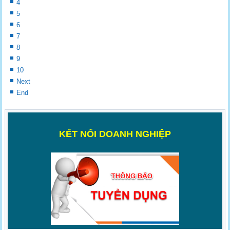
4
5
6
7
8
9
10
Next
End
K
ẾT NỐI DOANH NGHIỆP