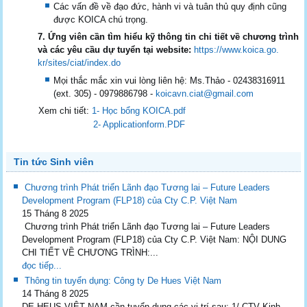
Các vấn đề về đạo đức, hành vi và tuân thủ quy định cũng
được KOICA chú trọng.
7. Ứng viên cần tìm hiểu kỹ thông tin chi tiết về chương trình
và các yêu cầu dự tuyển tại website:
https://www.koica.go.
kr/sites/ciat/index.do
Mọi thắc mắc xin vui lòng liên hệ: Ms.Thảo - 02438316911
(ext. 305) - 0979886798 -
koicavn.ciat@gmail.com
Xem chi tiết:
1- Học bổng KOICA.pdf
2- Applicationform.PDF
Tin tức Sinh viên
Chương trình Phát triển Lãnh đạo Tương lai – Future Leaders
Development Program (FLP18) của Cty C.P. Việt Nam
15 Tháng 8 2025
Chương trình Phát triển Lãnh đạo Tương lai – Future Leaders
Development Program (FLP18) của Cty C.P. Việt Nam: NỘI DUNG
CHI TIẾT VỀ CHƯƠNG TRÌNH:...
đọc tiếp...
Thông tin tuyển dụng: Công ty De Hues Việt Nam
14 Tháng 8 2025
DE HEUS VIỆT NAM cần tuyển dụng các vị trí sau: 1/ CTV Kinh