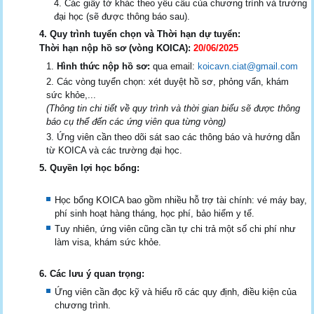
Các giấy tờ khác theo yêu cầu của chương trình và trường
đại học (sẽ được thông báo sau).
4. Quy trình tuyển chọn và Thời hạn dự tuyển:
Thời hạn nộp hồ sơ (vòng KOICA):
20/06/2025
Hình thức nộp hồ sơ:
qua email:
koicavn.ciat@gmail.com
Các vòng tuyển chọn: xét duyệt hồ sơ, phỏng vấn, khám
sức khỏe,...
(Thông tin chi tiết về quy trình và thời gian biểu sẽ được thông
báo cụ thể đến các ứng viên qua từng vòng)
Ứng viên cần theo dõi sát sao các thông báo và hướng dẫn
từ KOICA và các trường đại học.
5. Quyền lợi học bổng:
Học bổng KOICA bao gồm nhiều hỗ trợ tài chính: vé máy bay,
phí sinh hoạt hàng tháng, học phí, bảo hiểm y tế.
Tuy nhiên, ứng viên cũng cần tự chi trả một số chi phí như
làm visa, khám sức khỏe.
6. Các lưu ý quan trọng:
Ứng viên cần đọc kỹ và hiểu rõ các quy định, điều kiện của
chương trình.