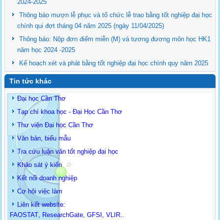
2024-2025
Thông báo mượn lễ phục và tổ chức lễ trao bằng tốt nghiệp đại học
chính qui đợt tháng 04 năm 2025 (ngày 11/04/2025)
Thông báo: Nộp đơn điểm miễn (M) và tương đương môn học HK1
năm học 2024 -2025
Kế hoạch xét và phát bằng tốt nghiệp đại học chính quy năm 2025
Tin tức khác
Đại học Cần Thơ
Tạp chí khoa học - Đại Học Cần Thơ
Thư viện Đại học Cần Thơ
Văn bản, biểu mẫu
Tra cứu luận văn tốt nghiệp đại học
Khảo sát ý kiến
Kết nối doanh nghiệp
Cơ hội việc làm
Liên kết website:
FAOSTAT
,
ResearchGate
,
GFSI
,
VLIR
..