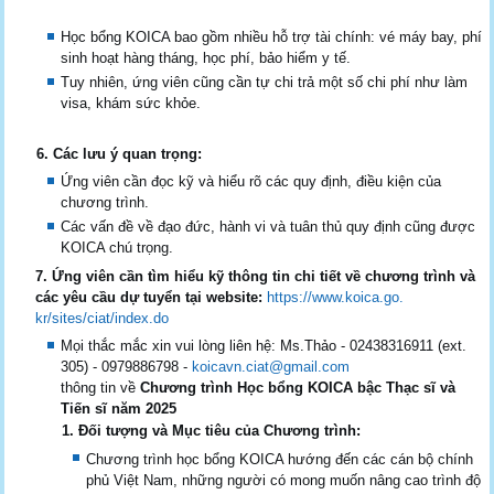
Học bổng KOICA bao gồm nhiều hỗ trợ tài chính: vé máy bay, phí
sinh hoạt hàng tháng, học phí, bảo hiểm y tế.
Tuy nhiên, ứng viên cũng cần tự chi trả một số chi phí như làm
visa, khám sức khỏe.
6. Các lưu ý quan trọng:
Ứng viên cần đọc kỹ và hiểu rõ các quy định, điều kiện của
chương trình.
Các vấn đề về đạo đức, hành vi và tuân thủ quy định cũng được
KOICA chú trọng.
7. Ứng viên cần tìm hiểu kỹ thông tin chi tiết về chương trình và
các yêu cầu dự tuyển tại website:
https://www.koica.go.
kr/sites/ciat/index.do
Mọi thắc mắc xin vui lòng liên hệ: Ms.Thảo - 02438316911 (ext.
305) - 0979886798 -
koicavn.ciat@gmail.com
thông tin về
Chương trình Học bổng KOICA bậc Thạc sĩ và
Tiến sĩ năm 2025
1. Đối tượng và Mục tiêu của Chương trình:
Chương trình học bổng KOICA hướng đến các cán bộ chính
phủ Việt Nam, những người có mong muốn nâng cao trình độ