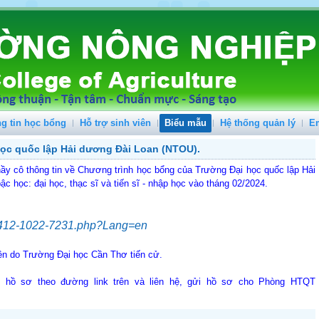
g tin học bổng
Hỗ trợ sinh viên
Biểu mẫu
Hệ thống quản lý
E
ọc quốc lập Hải dương Đài Loan (NTOU).
ầy cô thông tin về Chương trình học bổng của Trường Đại học quốc lập Hải
c học: đại học, thạc sĩ và tiến sĩ - nhập học vào tháng 02/2024.
412-1022-7231.php?Lang=en
ên do Trường Đại học Cần Thơ tiến cử.
 hồ sơ theo đường link trên và liên hệ, gửi hồ sơ cho Phòng HTQT
.