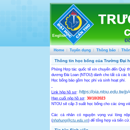
English
Home
Tuyển dụng
Thông báo
Thôn
Thông tin học bổng của Trường Đại h
Phòng Hợp tác quốc tế xin chuyển đến Quý th
dương Đài Loan (NTOU) dành cho tất cả các bậ
Học bổng bảo gồm học phí và sinh hoạt phí.
https://oia.ntou.edu.tw/p/
Link hộp hồ sơ
:
Hạn cuối nộp hồ sơ
:
30/10/2023
NTOU sẽ cấp 3 suất học bổng cho các ứng vi
Các cá nhân có nguyện vọng vui lòng nộp
(
nhphung@ctu.edu.vn
) để tổng hợp và tiến cử