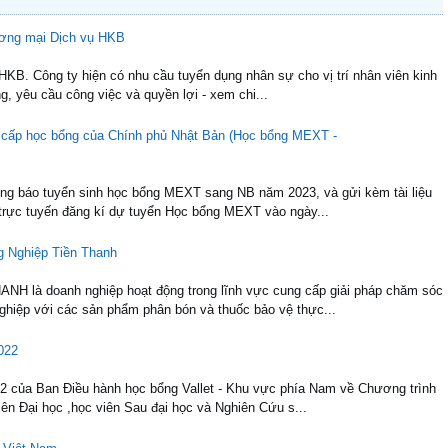
ương mại Dịch vụ HKB
B. Công ty hiện có nhu cầu tuyển dụng nhân sự cho vị trí nhân viên kinh
ụng, yêu cầu công việc và quyền lợi - xem chi...
 cấp học bổng của Chính phủ Nhật Bản (Học bổng MEXT -
ông báo tuyển sinh học bổng MEXT sang NB năm 2023, và gửi kèm tài liệu
trực tuyến đăng kí dự tuyển Học bổng MEXT vào ngày...
g Nghiệp Tiền Thanh
à doanh nghiệp hoạt động trong lĩnh vực cung cấp giải pháp chăm sóc
nghiệp với các sản phẩm phân bón và thuốc bảo vệ thực...
022
2 của Ban Điều hành học bổng Vallet - Khu vực phía Nam về Chương trình
iên Đại học ,học viên Sau đại học và Nghiên Cứu s...