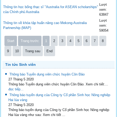
Lượt
Thông tin học bổng thạc sĩ "Australia for ASEAN scholarships"
xem:
của Chính phủ Australia
63847
Lượt
Thông tin về khóa tập huấn nâng cao Mekong-Australia
xem:
Partnership (MAP)
59054
Start
Trang trước
1
2
3
4
5
6
7
8
9
10
Trang sau
End
Tin tức Sinh viên
Thông báo Tuyển dụng viên chức huyện Côn Đảo
27 Tháng 5 2020
Thông báo Tuyển dụng viên chức huyện Côn Đảo. Xem chi tiết:...
đọc tiếp...
Thông báo tuyển dụng của Công ty Cổ phần Sinh học Nông nghiệp
Hai lúa vàng
27 Tháng 5 2020
Thông báo tuyển dụng của Công ty Cổ phần Sinh học Nông nghiệp
Hai lúa vàng như sau: Xem chi tiết ...