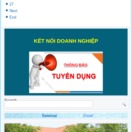
27
Next
End
K
ẾT NỐI DOANH NGHIỆP
Search
Seminar
Email