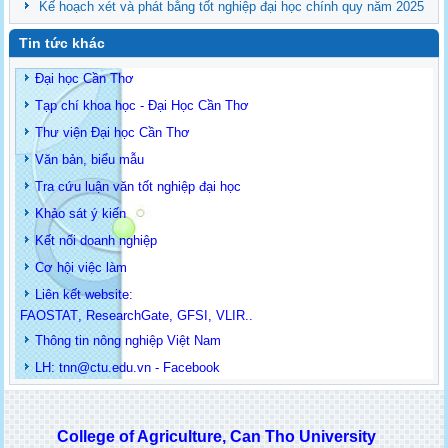
Kế hoạch xét và phát bằng tốt nghiệp đại học chính quy năm 2025
Tin tức khác
Đại học Cần Thơ
Tạp chí khoa học - Đại Học Cần Thơ
Thư viện Đại học Cần Thơ
Văn bản, biểu mẫu
Tra cứu luận văn tốt nghiệp đại học
Khảo sát ý kiến
Kết nối doanh nghiệp
Cơ hội việc làm
Liên kết website:
FAOSTAT
,
ResearchGate
,
GFSI
,
VLIR
..
Thông tin
nông nghiệp Việt Nam
LH: t
nn@ctu.edu.vn
-
Facebook
College of Agriculture, Can Tho University