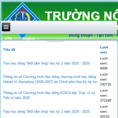
CTU
English
Hiển thị #
Lượt
Tiêu đề
xem
Lượt
Trao học bổng "Một tấm lòng" học kỳ 2 năm 2025 - 2026
xem:
8008
Lượt
Thông tin về Chương trình Học bổng chương trình Học bổng
xem:
Hubert H. Humphrey (2026-2027) do Chính phủ Hoa Kỳ tài trợ.
240716
Lượt
Thông tin về Chương trình Học bổng KOICA bậc Thạc sĩ và
xem:
Tiến sĩ năm 2025
372190
Lượt
Trao học bổng "Một tấm lòng" học kỳ 2 năm 2024 - 2025
xem:
20210