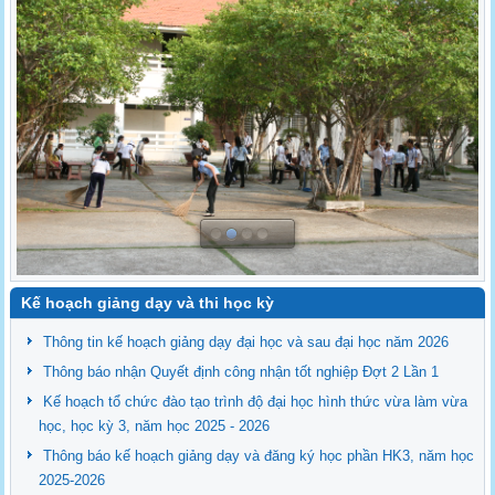
Kế hoạch giảng dạy và thi học kỳ
Thông tin kế hoạch giảng dạy đại học và sau đại học năm 2026
Thông báo nhận Quyết định công nhận tốt nghiệp Đợt 2 Lần 1
Kế hoạch tổ chức đào tạo trình độ đại học hình thức vừa làm vừa
học, học kỳ 3, năm học 2025 - 2026
Thông báo kế hoạch giảng dạy và đăng ký học phần HK3, năm học
2025-2026