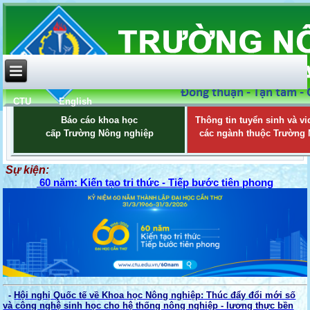
CTU
English
Báo cáo khoa học
Thông tin tuyển sinh và vi
cấp Trường Nông nghiệp
các ngành thuộc Trường
Sự kiện:
60 năm: Kiến tạo tri thức - Tiếp bước tiên phong
-
Hội nghị Quốc tế về Khoa học Nông nghiệp: Thúc đẩy đổi mới số
và công nghệ sinh học cho hệ thống nông nghiệp - lương thực bền