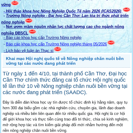
vững
- Hội thảo khoa học Nông Nghiệp Quốc Tế năm 2026 (ICAS2026)
-
Trường Nông nghiệp - Đại học Cần Thơ: Lan tỏa tri thức phát triển
nông nghiệp
-
Nơi ươm mầm nguồn nhân lực chất lượng cao cho ngành nông
nghiệp ĐBSCL
- Báo cáo khoa học cấp Trường Nông nghiệp
-
Báo cáo khoa học cấp Trường Nông nghiệp tháng 05/2026
- Lịch bảo vệ luận án Thạc sỉ
Khai mạc Hội nghị quốc tế về Nông nghiệp chăn nuôi bền
vững tại các nước đang phát triển
Từ ngày 1 đến 4/10, tại thành phố Cần Thơ, Đại học
Cần Thơ chính thức đăng cai tổ chức Hội nghị quốc
tế lần thứ 10 về Nông nghiệp chăn nuôi bền vững tại
các nước đang phát triển (SAADC).
Đây là diễn đàn khoa học uy tín được tổ chức định kỳ hằng năm, quy tụ
hơn 300 đại biểu gồm các nhà nghiên cứu, chuyên gia, lãnh đạo doanh
nghiệp và nhiều bên liên quan đến từ nhiều quốc gia. Hội nghị là cơ hội
để giới khoa học và thực tiễn cùng trao đổi tri thức, chia sẻ kinh nghiệm,
mở rộng hợp tác và tìm kiếm giải pháp đổi mới nhằm hướng đến một
nền nông nghiệp chăn nuôi bền vững.