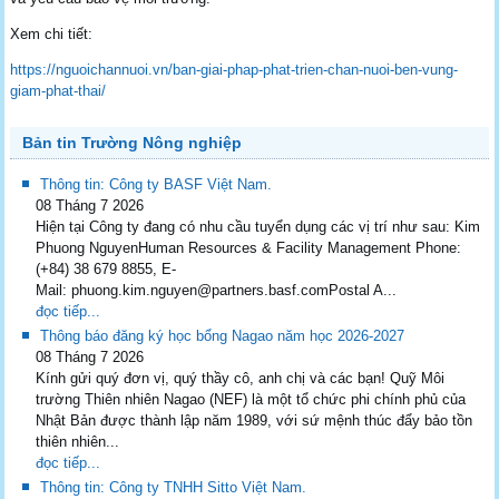
Xem chi tiết:
https://nguoichannuoi.vn/ban-giai-phap-phat-trien-chan-nuoi-ben-vung-
giam-phat-thai/
Bản tin Trường Nông nghiệp
Thông tin: Công ty BASF Việt Nam.
08 Tháng 7 2026
Hiện tại Công ty đang có nhu cầu tuyển dụng các vị trí như sau: Kim
Phuong NguyenHuman Resources & Facility Management Phone:
(+84) 38 679 8855, E-
Mail: phuong.kim.nguyen@partners.basf.comPostal A...
đọc tiếp...
Thông báo đăng ký học bổng Nagao năm học 2026-2027
08 Tháng 7 2026
Kính gửi quý đơn vị, quý thầy cô, anh chị và các bạn! Quỹ Môi
trường Thiên nhiên Nagao (NEF) là một tổ chức phi chính phủ của
Nhật Bản được thành lập năm 1989, với sứ mệnh thúc đẩy bảo tồn
thiên nhiên...
đọc tiếp...
Thông tin: Công ty TNHH Sitto Việt Nam.