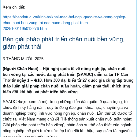
Xem chi tiết:
https://baotintuc.vn/kinh-te/khai-mac-hoi-nghi-quoc-te-ve-nong-nghiep-
chan-nuoi-ben-vung-tai-cac-nuoc-dang-phat-trien-
20251001195013276.htm
Bàn giải pháp phát triển chăn nuôi bền vững,
giảm phát thải
3 THÁNG MƯỜI, 2025
(Người Chăn Nuôi) – Hội nghị quốc tế về nông nghiệp, chăn nuôi
bền vững tại các nước đang phát triển (SAADC) diễn ra tại TP Cần
Thơ từ ngày 1 – 4/10. Hơn 300 đại biểu từ 27 quốc gia cùng tập trung
thảo luận giải pháp chăn nuôi tuần hoàn, giảm phát thải, thích ứng
biến đổi khí hậu và phát triển bền vững.
SAADC được xem là một trong những diễn đàn quốc tế quan trọng, tổ
chức định kỳ hằng năm, quy tụ đông đảo giới khoa học, chuyên gia và
doanh nghiệp trong lĩnh vực nông nghiệp, chăn nuôi. Lần thứ 10 được tổ
chức tại Việt Nam mang chủ đề “Hệ thống sản xuất chăn nuôi tuần hoàn:
Giải pháp cho phát triển bền vững”, phản ánh xu thế cấp thiết của ngành
nông nghiệp thế giới trước sức ép biến đổi khí hậu, suy giảm tài nguyên
và yêu cầu bảo vệ môi trường.