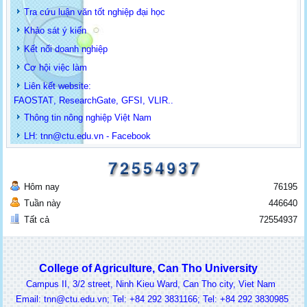
Tra cứu luận văn tốt nghiệp đại học
Khảo sát ý kiến
Kết nối doanh nghiệp
Cơ hội việc làm
Liên kết website:
FAOSTAT
,
ResearchGate
,
GFSI
,
VLIR
..
Thông tin
nông nghiệp Việt Nam
LH: t
nn@ctu.edu.vn
-
Facebook
Hôm nay
76195
Tuần này
446640
Tất cả
72554937
College of Agriculture, Can Tho University
Campus II, 3/2 street, Ninh Kieu Ward, Can Tho city, Viet Nam
ail: tnn@ctu.edu.vn; Tel: +84 292 3831166; Tel: +84 292 3830985