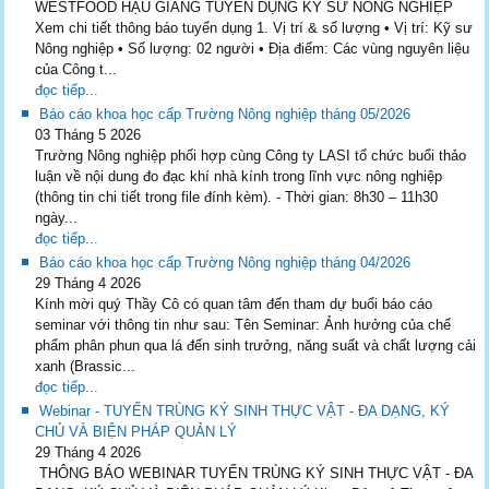
WESTFOOD HẬU GIANG TUYỂN DỤNG KỸ SƯ NÔNG NGHIỆP
Xem chi tiết thông báo tuyển dụng 1. Vị trí & số lượng • Vị trí: Kỹ sư
Nông nghiệp • Số lượng: 02 người • Địa điểm: Các vùng nguyên liệu
của Công t...
đọc tiếp...
Báo cáo khoa học cấp Trường Nông nghiệp tháng 05/2026
03 Tháng 5 2026
Trường Nông nghiệp phối hợp cùng Công ty LASI tổ chức buổi thảo
luận về nội dung đo đạc khí nhà kính trong lĩnh vực nông nghiệp
(thông tin chi tiết trong file đính kèm). - Thời gian: 8h30 – 11h30
ngày...
đọc tiếp...
Báo cáo khoa học cấp Trường Nông nghiệp tháng 04/2026
29 Tháng 4 2026
Kính mời quý Thầy Cô có quan tâm đến tham dự buổi báo cáo
seminar với thông tin như sau: Tên Seminar: Ảnh hưởng của chế
phẩm phân phun qua lá đến sinh trưởng, năng suất và chất lượng cải
xanh (Brassic...
đọc tiếp...
Webinar - TUYẾN TRÙNG KÝ SINH THỰC VẬT - ĐA DẠNG, KÝ
CHỦ VÀ BIỆN PHÁP QUẢN LÝ
29 Tháng 4 2026
THÔNG BÁO WEBINAR TUYẾN TRÙNG KÝ SINH THỰC VẬT - ĐA