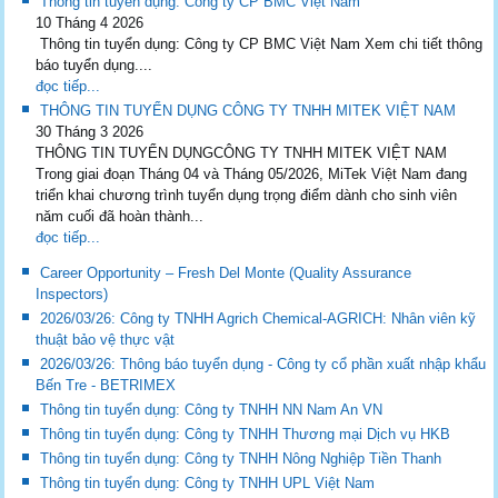
Thông tin tuyển dụng: Công ty CP BMC Việt Nam
10 Tháng 4 2026
Thông tin tuyển dụng: Công ty CP BMC Việt Nam Xem chi tiết thông
báo tuyển dụng....
đọc tiếp...
THÔNG TIN TUYỂN DỤNG CÔNG TY TNHH MITEK VIỆT NAM
30 Tháng 3 2026
THÔNG TIN TUYỂN DỤNGCÔNG TY TNHH MITEK VIỆT NAM
Trong giai đoạn Tháng 04 và Tháng 05/2026, MiTek Việt Nam đang
triển khai chương trình tuyển dụng trọng điểm dành cho sinh viên
năm cuối đã hoàn thành...
đọc tiếp...
Career Opportunity – Fresh Del Monte (Quality Assurance
Inspectors)
2026/03/26: Công ty TNHH Agrich Chemical-AGRICH: Nhân viên kỹ
thuật bảo vệ thực vật
2026/03/26: Thông báo tuyển dụng - Công ty cổ phần xuất nhập khẩu
Bến Tre - BETRIMEX
Thông tin tuyển dụng: Công ty TNHH NN Nam An VN
Thông tin tuyển dụng: Công ty TNHH Thương mại Dịch vụ HKB
Thông tin tuyển dụng: Công ty TNHH Nông Nghiệp Tiền Thanh
Thông tin tuyển dụng: Công ty TNHH UPL Việt Nam