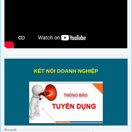
K
ẾT NỐI DOANH NGHIỆP
Search