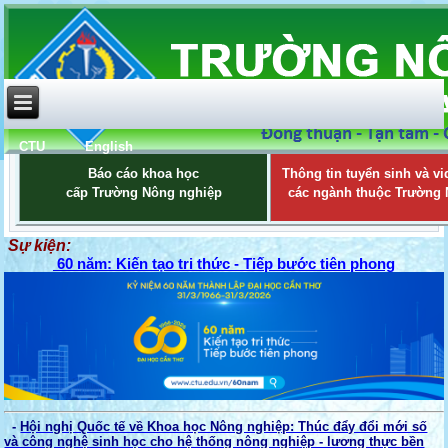
CTU
English
Báo cáo khoa học
Thông tin tuyển sinh và vi
cấp Trường Nông nghiệp
các ngành thuộc Trường
Sự kiện:
60 năm: Kiến tạo tri thức - Tiếp bước tiên phong
-
Hội nghị Quốc tế về Khoa học Nông nghiệp: Thúc đẩy đổi mới số
và công nghệ sinh học cho hệ thống nông nghiệp - lương thực bền