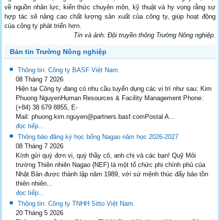
về nguồn nhân lực, kiến thức chuyên môn, kỹ thuật và hy vọng rằng sự
hợp tác sẽ nâng cao chất lượng sản xuất của công ty, giúp hoạt động
của công ty phát triển hơn.
Tin và ảnh: Đội truyền thông Trường Nông nghiệp.
Bản tin Trường Nông nghiệp
Thông tin: Công ty BASF Việt Nam.
08 Tháng 7 2026
Hiện tại Công ty đang có nhu cầu tuyển dụng các vị trí như sau: Kim
Phuong NguyenHuman Resources & Facility Management Phone:
(+84) 38 679 8855, E-
Mail: phuong.kim.nguyen@partners.basf.comPostal A...
đọc tiếp...
Thông báo đăng ký học bổng Nagao năm học 2026-2027
08 Tháng 7 2026
Kính gửi quý đơn vị, quý thầy cô, anh chị và các bạn! Quỹ Môi
trường Thiên nhiên Nagao (NEF) là một tổ chức phi chính phủ của
Nhật Bản được thành lập năm 1989, với sứ mệnh thúc đẩy bảo tồn
thiên nhiên...
đọc tiếp...
Thông tin: Công ty TNHH Sitto Việt Nam.
20 Tháng 5 2026