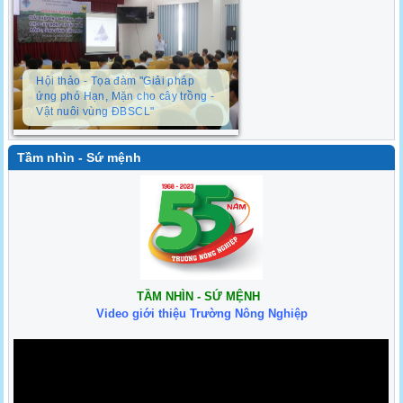
Hội thảo - Tọa đàm "Giải pháp
ứng phó Hạn, Mặn cho cây trồng -
Vật nuôi vùng ĐBSCL"
Tầm nhìn - Sứ mệnh
TẦM NHÌN - SỨ MỆNH
Video giới thiệu Trường Nông Nghiệp