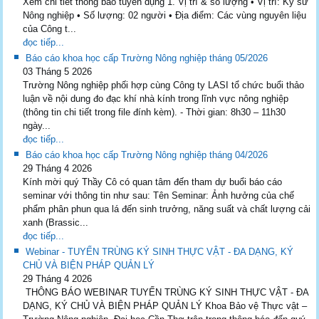
Xem chi tiết thông báo tuyển dụng 1. Vị trí & số lượng • Vị trí: Kỹ sư
Nông nghiệp • Số lượng: 02 người • Địa điểm: Các vùng nguyên liệu
của Công t...
đọc tiếp...
Báo cáo khoa học cấp Trường Nông nghiệp tháng 05/2026
03 Tháng 5 2026
Trường Nông nghiệp phối hợp cùng Công ty LASI tổ chức buổi thảo
luận về nội dung đo đạc khí nhà kính trong lĩnh vực nông nghiệp
(thông tin chi tiết trong file đính kèm). - Thời gian: 8h30 – 11h30
ngày...
đọc tiếp...
Báo cáo khoa học cấp Trường Nông nghiệp tháng 04/2026
29 Tháng 4 2026
Kính mời quý Thầy Cô có quan tâm đến tham dự buổi báo cáo
seminar với thông tin như sau: Tên Seminar: Ảnh hưởng của chế
phẩm phân phun qua lá đến sinh trưởng, năng suất và chất lượng cải
xanh (Brassic...
đọc tiếp...
Webinar - TUYẾN TRÙNG KÝ SINH THỰC VẬT - ĐA DẠNG, KÝ
CHỦ VÀ BIỆN PHÁP QUẢN LÝ
29 Tháng 4 2026
THÔNG BÁO WEBINAR TUYẾN TRÙNG KÝ SINH THỰC VẬT - ĐA
DẠNG, KÝ CHỦ VÀ BIỆN PHÁP QUẢN LÝ Khoa Bảo vệ Thực vật –