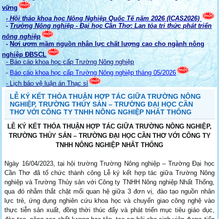
vững
- Hội thảo khoa học Nông Nghiệp Quốc Tế năm 2026 (ICAS2026)
-
Trường Nông nghiệp - Đại học Cần Thơ: Lan tỏa tri thức phát triển
nông nghiệp
-
Nơi ươm mầm nguồn nhân lực chất lượng cao cho ngành nông
nghiệp ĐBSCL
- Báo cáo khoa học cấp Trường Nông nghiệp
-
Báo cáo khoa học cấp Trường Nông nghiệp tháng 05/2026
- Lịch bảo vệ luận án Thạc sỉ
LỄ KÝ KẾT THỎA THUẬN HỢP TÁC GIỮA TRƯỜNG NÔNG
NGHIỆP, TRƯỜNG THỦY SẢN – TRƯỜNG ĐẠI HỌC CẦN
THƠ VỚI CÔNG TY TNHH NÔNG NGHIỆP NHẤT THỐNG
LỄ KÝ KẾT THỎA THUẬN HỢP TÁC GIỮA TRƯỜNG NÔNG NGHIỆP,
TRƯỜNG THỦY SẢN – TRƯỜNG ĐẠI HỌC CẦN THƠ
VỚI CÔNG TY
TNHH NÔNG NGHIỆP NHẤT THỐNG
Ngày 16/04/2023, tại hội trường Trường Nông nghiệp – Trường Đại học
Cần Thơ đã tổ chức thành công Lễ ký kết hợp tác giữa Trường Nông
nghiệp và Trường Thủy sản với Công ty TNHH Nông nghiệp Nhất Thống,
qua đó nhằm thắt chặt mối quan hệ giữa 3 đơn vị, đào tạo nguồn nhân
lực trẻ, ứng dụng nghiên cứu khoa học và chuyển giao công nghệ vào
thực tiễn sản xuất, đồng thời thúc đẩy và phát triển mục tiêu giáo dục,