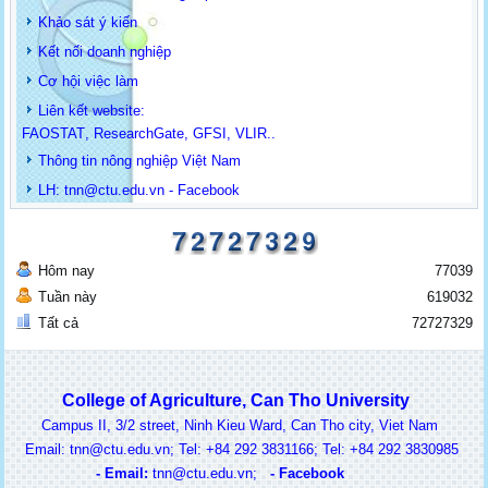
Khảo sát ý kiến
Kết nối doanh nghiệp
Cơ hội việc làm
Liên kết website:
FAOSTAT
,
ResearchGate
,
GFSI
,
VLIR
..
Thông tin
nông nghiệp Việt Nam
LH: t
nn@ctu.edu.vn
-
Facebook
Hôm nay
77039
Tuần này
619032
Tất cả
72727329
College of Agriculture, Can Tho University
Campus II, 3/2 street, Ninh Kieu Ward, Can Tho city, Viet Nam
ail: tnn@ctu.edu.vn; Tel: +84 292 3831166; Tel: +84 292 3830985
-
Email:
t
nn@ctu.edu.vn
;
-
Facebook