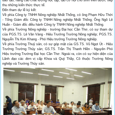
đào tạo, nâng cao chất lượng học tập, tạo cơ hội cho sinh viên được tiếp
thu những kiến thức thực tế.
Đến tham dự lễ ký kết:
Về phía Công ty TNHH Nông nghiệp Nhất Thống, có ông Phạm Hữu Thời
- Tổng Giám đốc Công ty TNHH Nông nghiệp Nhất Thống; Ông Ngô Lê
Huấn - Giám đốc điều hành Công ty TNHH Nông nghiệp Nhất Thống.
Về phía Trường Nông nghiệp - trường Đại học Cần Thơ, có sự tham dự
của PGS.TS. Lê Văn Vàng - Hiệu Trưởng Trường Nông nghiệp; PGS.TS.
Nguyễn Thị Kim Khang - Phó Hiệu trưởng Trường Nông nghiệp.
Về phía Trường Thuỷ sản, có sự góp mặt của GS.TS. Vũ Ngọt Út - Hiệu
Trưởng Trường Thủy sản; GS.TS. Trần Thị Thanh Hiền - Nguyên Phó
Hiệu trưởng Trường Đại học Cần Thơ. Ngoài ra, còn có sự hiện diện của
Lãnh đạo các đơn vị cấp Khoa và Quý Thầy, Cô thuộc Trường Nông
nghiệp và Trường Thủy sản.