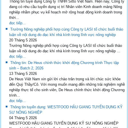
Thông tin tuyể dụng Công ty TNHH Sitto Việt Nam. Hiện nay, Công ty
đang có nhu cầu tuyển dụng vị trí Nhân viên Kinh doanh mảng Nông
nghiệp nhằm phục vụ kế hoạch mở rộng hoạt động kinh doanh trong
thời...
đọc tiếp...
Trường Nông nghiệp phối hợp cùng Công ty LASI tổ chức buổi thảo
luận về nội dung đo đạc khí nhà kính trong lĩnh vực nông nghiệp
20 Tháng 5 2026
Trường Nông nghiệp phối hợp cùng Công ty LASI tổ chức buổi thảo
luận về nội dung đo đạc khí nhà kính trong lĩnh vực nông nghiệp ...
đọc tiếp...
Thông tin: De Heus chính thức khởi động Chương trình Thực tập
sinh – Batch 2, 2026
13 Tháng 5 2026
De Heus Việt Nam xin gửi lời chào trân trọng và lời chúc sức khỏe
đến Quý Thầy/Cô. Với mong muốn mang đến những trải nghiệm nghề
nghiệp thực tế cho sinh viên, De Heus chính thức khởi động Chương
trình...
đọc tiếp...
Thông tin tuyển dụng: WESTFOOD HẬU GIANG TUYỂN DỤNG KỸ
SƯ NÔNG NGHIỆP
04 Tháng 5 2026
WESTFOOD HẬU GIANG TUYỂN DỤNG KỸ SƯ NÔNG NGHIỆP