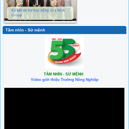
Ký kết tài trợ học bổng của NDA
Group
Tầm nhìn - Sứ mệnh
TẦM NHÌN - SỨ MỆNH
Video giới thiệu Trường Nông Nghiệp