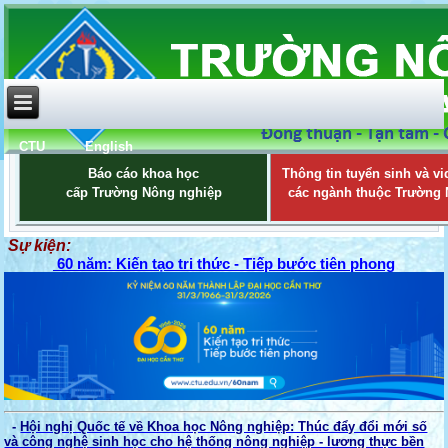
CTU
English
Báo cáo khoa học
Thông tin tuyển sinh và vi
cấp Trường Nông nghiệp
các ngành thuộc Trường
Sự kiện:
60 năm: Kiến tạo tri thức - Tiếp bước tiên phong
-
Hội nghị Quốc tế về Khoa học Nông nghiệp: Thúc đẩy đổi mới số
và công nghệ sinh học cho hệ thống nông nghiệp - lương thực bền