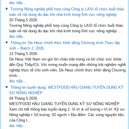
đọc tiếp...
Trường Nông nghiệp phối hợp cùng Công ty LASI tổ chức buổi thảo
luận về nội dung đo đạc khí nhà kính trong lĩnh vực nông nghiệp
20 Tháng 5 2026
Trường Nông nghiệp phối hợp cùng Công ty LASI tổ chức buổi thảo
luận về nội dung đo đạc khí nhà kính trong lĩnh vực nông nghiệp ...
đọc tiếp...
Thông tin: De Heus chính thức khởi động Chương trình Thực tập
sinh – Batch 2, 2026
13 Tháng 5 2026
De Heus Việt Nam xin gửi lời chào trân trọng và lời chúc sức khỏe
đến Quý Thầy/Cô. Với mong muốn mang đến những trải nghiệm nghề
nghiệp thực tế cho sinh viên, De Heus chính thức khởi động Chương
trình...
đọc tiếp...
Thông tin tuyển dụng: WESTFOOD HẬU GIANG TUYỂN DỤNG KỸ
SƯ NÔNG NGHIỆP
04 Tháng 5 2026
WESTFOOD HẬU GIANG TUYỂN DỤNG KỸ SƯ NÔNG NGHIỆP
Xem chi tiết thông báo tuyển dụng 1. Vị trí & số lượng • Vị trí: Kỹ sư
Nông nghiệp • Số lượng: 02 người • Địa điểm: Các vùng nguyên liệu
của Công t...
đọc tiếp...