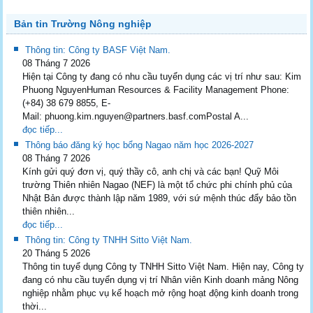
Bản tin Trường Nông nghiệp
Thông tin: Công ty BASF Việt Nam.
08 Tháng 7 2026
Hiện tại Công ty đang có nhu cầu tuyển dụng các vị trí như sau: Kim
Phuong NguyenHuman Resources & Facility Management Phone:
(+84) 38 679 8855, E-
Mail: phuong.kim.nguyen@partners.basf.comPostal A...
đọc tiếp...
Thông báo đăng ký học bổng Nagao năm học 2026-2027
08 Tháng 7 2026
Kính gửi quý đơn vị, quý thầy cô, anh chị và các bạn! Quỹ Môi
trường Thiên nhiên Nagao (NEF) là một tổ chức phi chính phủ của
Nhật Bản được thành lập năm 1989, với sứ mệnh thúc đẩy bảo tồn
thiên nhiên...
đọc tiếp...
Thông tin: Công ty TNHH Sitto Việt Nam.
20 Tháng 5 2026
Thông tin tuyể dụng Công ty TNHH Sitto Việt Nam. Hiện nay, Công ty
đang có nhu cầu tuyển dụng vị trí Nhân viên Kinh doanh mảng Nông
nghiệp nhằm phục vụ kế hoạch mở rộng hoạt động kinh doanh trong
thời...