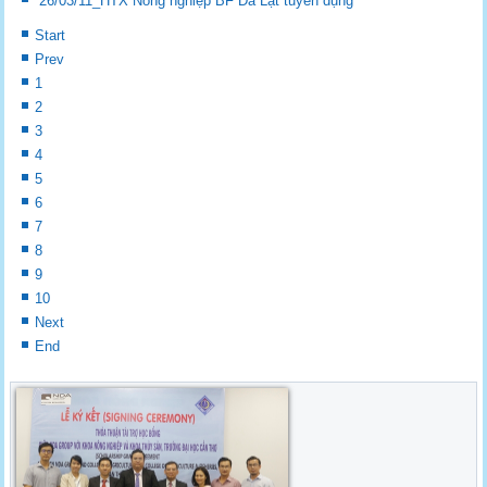
26/03/11_HTX Nông nghiệp BF Đà Lạt tuyển dụng
Start
Prev
1
2
3
4
5
6
7
8
9
10
Next
End