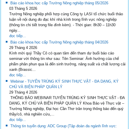
Báo cáo khoa học cấp Trường Nông nghiệp tháng 05/2026
03 Tháng 5 2026
Trường Nông nghiệp phối hợp cùng Công ty LASI tổ chức buổi thảo
luận về nội dung đo đạc khí nhà kính trong lĩnh vực nông nghiệp
(thông tin chi tiết trong file đính kèm). - Thời gian: 8h30 – 11h30
ngày...
đọc tiếp...
Báo cáo khoa học cấp Trường Nông nghiệp tháng 04/2026
29 Tháng 4 2026
Kính mời quý Thầy Cô có quan tâm đến tham dự buổi báo cáo
seminar với thông tin như sau: Tên Seminar: Ảnh hưởng của chế
phẩm phân phun qua lá đến sinh trưởng, năng suất và chất lượng cải
xanh (Brassic...
đọc tiếp...
Webinar - TUYẾN TRÙNG KÝ SINH THỰC VẬT - ĐA DẠNG, KÝ
CHỦ VÀ BIỆN PHÁP QUẢN LÝ
29 Tháng 4 2026
THÔNG BÁO WEBINAR TUYẾN TRÙNG KÝ SINH THỰC VẬT - ĐA
DẠNG, KÝ CHỦ VÀ BIỆN PHÁP QUẢN LÝ Khoa Bảo vệ Thực vật –
Trường Nông nghiệp, Đại học Cần Thơ trân trọng thông báo đến quý
thầy/cô, nhà nghiên cứu,...
đọc tiếp...
Thông tin tuyển dụng: ADC Group (Tập đoàn đa ngành lĩnh vực: