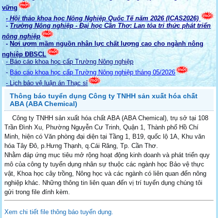
vững
- Hội thảo khoa học Nông Nghiệp Quốc Tế năm 2026 (ICAS2026)
-
Trường Nông nghiệp - Đại học Cần Thơ: Lan tỏa tri thức phát triển
nông nghiệp
-
Nơi ươm mầm nguồn nhân lực chất lượng cao cho ngành nông
nghiệp ĐBSCL
- Báo cáo khoa học cấp Trường Nông nghiệp
-
Báo cáo khoa học cấp Trường Nông nghiệp tháng 05/2026
- Lịch bảo vệ luận án Thạc sỉ
Thông báo tuyển dụng Công ty TNHH sản xuất hóa chất
ABA (ABA Chemical)
Công ty TNHH sản xuất hóa chất ABA (ABA Chemical), trụ sở tại 108
Trần Đình Xu, Phường Nguyễn Cư Trinh, Quận 1, Thành phố Hồ Chí
Minh, hiện có Văn phòng đại diện tại Tầng 1, B19, quốc lộ 1A, Khu văn
hóa Tây Đô, p.Hưng Thạnh, q.Cái Răng, Tp. Cần Thơ.
Nhằm đáp ứng mục tiêu mở rộng hoạt động kinh doanh và phát triển quy
mô của công ty tuyển dụng nhân sự thuộc các ngành học Bảo vệ thực
vật, Khoa học cây trồng, Nông học và các ngành có liên quan đến nông
nghiệp khác. Những thông tin liên quan đến vị trí tuyển dụng chúng tôi
gửi trong file đính kèm.
Xem chi tiết file thông báo tuyển dụng.